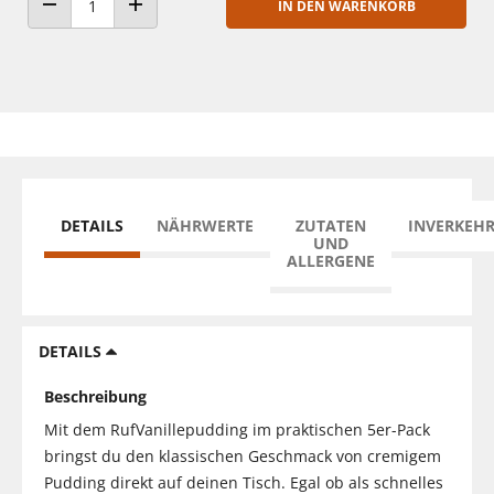
IN DEN WARENKORB
ANZAHL VERRINGERN
ANZAHL ERHÖHEN
DETAILS
NÄHRWERTE
ZUTATEN
INVERKEH
UND
ALLERGENE
DETAILS
Beschreibung
Mit dem RufVanillepudding im praktischen 5er-Pack
bringst du den klassischen Geschmack von cremigem
Pudding direkt auf deinen Tisch. Egal ob als schnelles