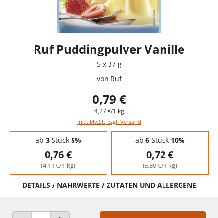
Ruf Puddingpulver Vanille
5 x 37 g
von
Ruf
0,79 €
4,27 €/1 kg
inkl. MwSt., zzgl. Versand
Staffelpreise - Mengenrabatt
ab
3
Stück
5%
ab
6
Stück
10%
0,76 €
0,72 €
(4,11 €/1 kg)
(3,89 €/1 kg)
DETAILS / NÄHRWERTE / ZUTATEN UND ALLERGENE