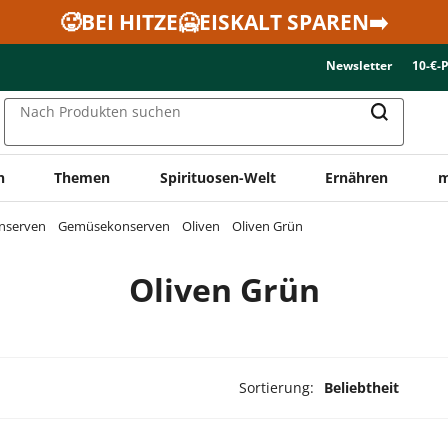
🥵BEI HITZE🥶EISKALT SPAREN➡️
Newsletter
10-€-
Nach Produkten suchen
n
Themen
Spirituosen-Welt
Ernähren
m
onserven
Gemüsekonserven
Oliven
Oliven Grün
Oliven Grün
Sortierung:
Beliebtheit
dukte ausgewählt