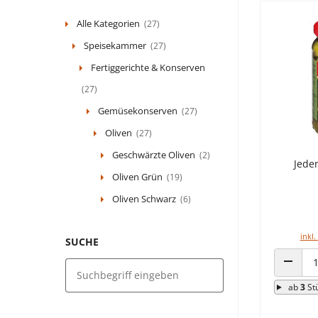
Alle Kategorien
(27)
Speisekammer
(27)
Fertiggerichte & Konserven
(27)
Gemüsekonserven
(27)
Oliven
(27)
Geschwärzte Oliven
(2)
Jede
Oliven Grün
(19)
Oliven Schwarz
(6)
inkl.
SUCHE
ANZAHL
ab
3
St