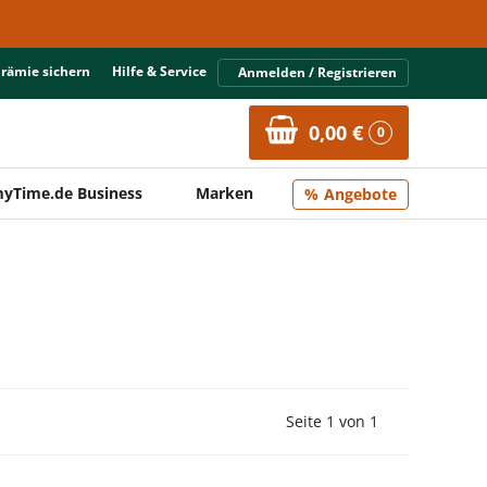
Prämie sichern
Hilfe & Service
Anmelden / Registrieren
0,00 €
0
yTime.de Business
Marken
Angebote
Vorherige Seite
Nächste Seit
Seite 1 von 1