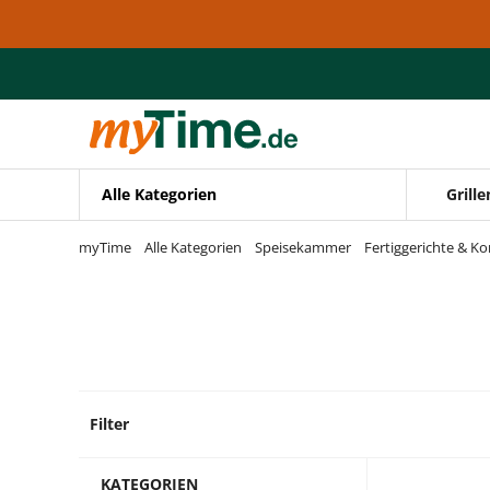
Zum Hauptinhalt springen
Zur Navigation springen
Zur Suche springen
Alle Kategorien
Grille
myTime
Alle Kategorien
Speisekammer
Fertiggerichte & K
Filter
19 Pro
KATEGORIEN