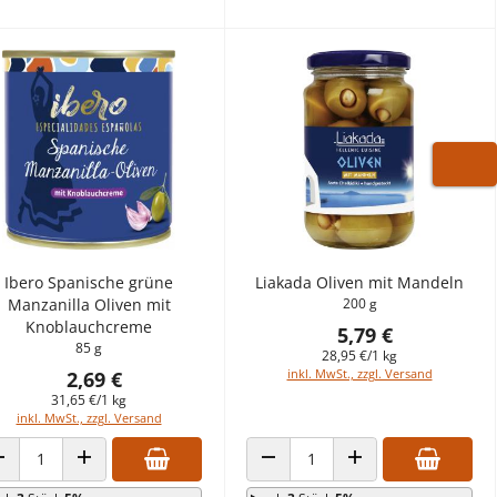
WARE
Ibero Spanische grüne
Liakada Oliven mit Mandeln
Manzanilla Oliven mit
200 g
Knoblauchcreme
5,79 €
85 g
28,95 €/1 kg
inkl. MwSt., zzgl. Versand
2,69 €
31,65 €/1 kg
inkl. MwSt., zzgl. Versand
ANZAHL VERRINGERN
ANZAHL ERHÖHEN
ANZAHL VERRINGERN
ANZAHL ERHÖHEN