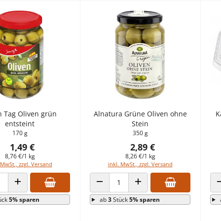
n Tag Oliven grün
Alnatura Grüne Oliven ohne
K
entsteint
Stein
170 g
350 g
1,49 €
2,89 €
8,76 €/1 kg
8,26 €/1 kg
 MwSt., zzgl. Versand
inkl. MwSt., zzgl. Versand
 VERRINGERN
ANZAHL ERHÖHEN
ANZAHL VERRINGERN
ANZAHL ERHÖHEN
ück
5% sparen
ab
3
Stück
5% sparen