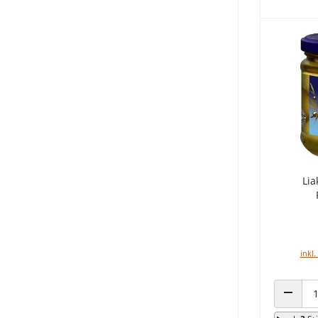
Lia
inkl.
ANZAHL