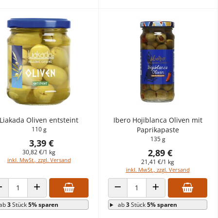
Liakada Oliven entsteint
Ibero Hojiblanca Oliven mit
110 g
Paprikapaste
135 g
3,39 €
2,89 €
30,82 €/1 kg
inkl. MwSt., zzgl. Versand
21,41 €/1 kg
inkl. MwSt., zzgl. Versand
ANZAHL VERRINGERN
ANZAHL ERHÖHEN
ANZAHL VERRINGERN
ANZAHL ERHÖHEN
ab
3
Stück
5% sparen
ab
3
Stück
5% sparen