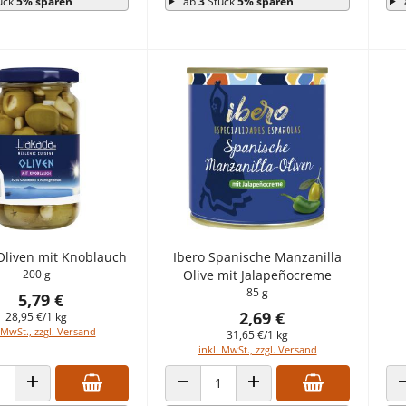
ück
5% sparen
ab
3
Stück
5% sparen
Oliven mit Knoblauch
Ibero Spanische Manzanilla
200 g
Olive mit Jalapeñocreme
85 g
5,79 €
2,69 €
28,95 €/1 kg
 MwSt., zzgl. Versand
31,65 €/1 kg
inkl. MwSt., zzgl. Versand
 VERRINGERN
ANZAHL ERHÖHEN
ANZAHL VERRINGERN
ANZAHL ERHÖHEN