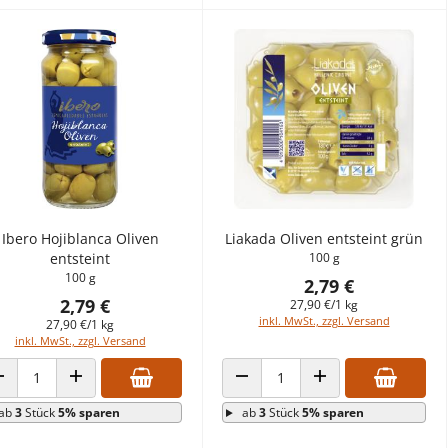
Ibero Hojiblanca Oliven
Liakada Oliven entsteint grün
entsteint
100 g
100 g
2,79 €
2,79 €
27,90 €/1 kg
inkl. MwSt., zzgl. Versand
27,90 €/1 kg
inkl. MwSt., zzgl. Versand
ANZAHL VERRINGERN
ANZAHL ERHÖHEN
ANZAHL VERRINGERN
ANZAHL ERHÖHEN
ab
3
Stück
5% sparen
ab
3
Stück
5% sparen