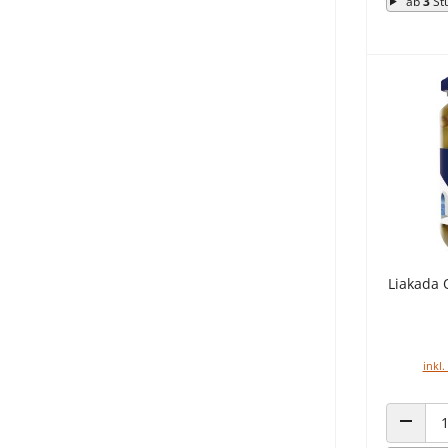
ab
3
St
Liakada 
inkl.
ANZAHL