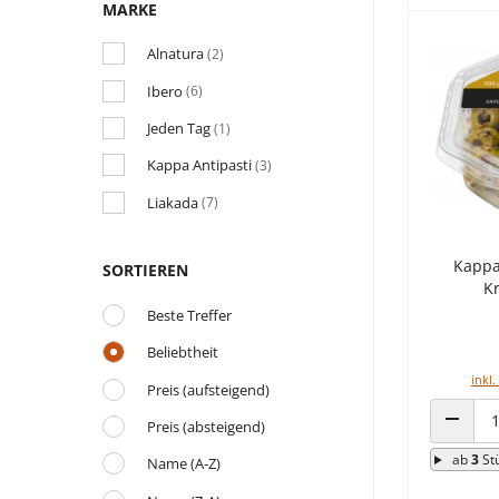
MARKE
Alnatura
(2)
Ibero
(6)
Jeden Tag
(1)
Kappa Antipasti
(3)
Liakada
(7)
Kappa
SORTIEREN
Kr
Beste Treffer
Beliebtheit
inkl.
Preis (aufsteigend)
Preis (absteigend)
ANZAHL
ab
3
St
Name (A-Z)