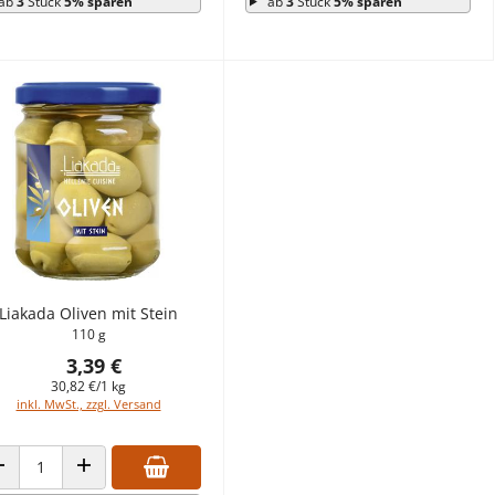
ab
3
Stück
5% sparen
ab
3
Stück
5% sparen
Liakada Oliven mit Stein
110 g
3,39 €
30,82 €/1 kg
inkl. MwSt., zzgl. Versand
ANZAHL VERRINGERN
ANZAHL ERHÖHEN