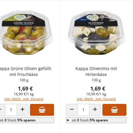
appa Grüne Oliven gefüllt
Kappa Olivenmix mit
mit Frischkäse
Hirtenkäse
100 g
100 g
1,69 €
1,69 €
16,90 €/1 kg
16,90 €/1 kg
inkl. MwSt., zzgl. Versand
inkl. MwSt., zzgl. Versand
ANZAHL VERRINGERN
ANZAHL ERHÖHEN
ANZAHL VERRINGERN
ANZAHL ERHÖHEN
ab
3
Stück
5% sparen
ab
3
Stück
5% sparen