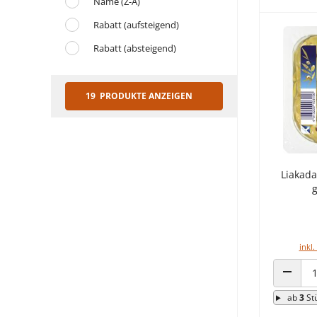
Name (Z-A)
Rabatt (aufsteigend)
Rabatt (absteigend)
19 PRODUKTE ANZEIGEN
Liakada
g
inkl.
ANZAHL
ab
3
St