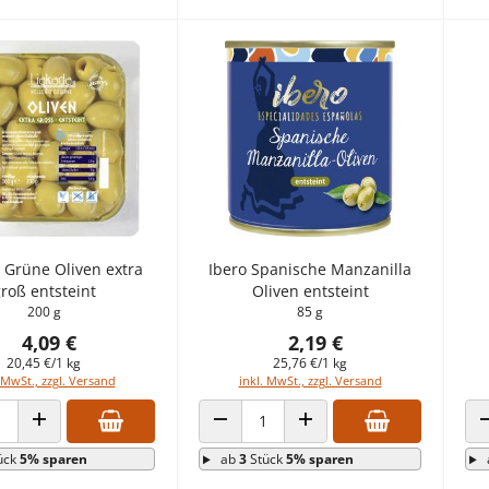
 Grüne Oliven extra
Ibero Spanische Manzanilla
roß entsteint
Oliven entsteint
200 g
85 g
4,09 €
2,19 €
20,45 €/1 kg
25,76 €/1 kg
 MwSt., zzgl. Versand
inkl. MwSt., zzgl. Versand
 VERRINGERN
ANZAHL ERHÖHEN
ANZAHL VERRINGERN
ANZAHL ERHÖHEN
ück
5% sparen
ab
3
Stück
5% sparen