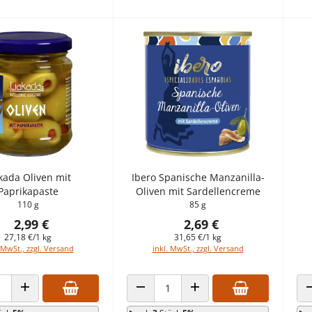
kada Oliven mit
Ibero Spanische Manzanilla-
Paprikapaste
Oliven mit Sardellencreme
110 g
85 g
2,99 €
2,69 €
27,18 €/1 kg
31,65 €/1 kg
 MwSt., zzgl. Versand
inkl. MwSt., zzgl. Versand
 VERRINGERN
ANZAHL ERHÖHEN
ANZAHL VERRINGERN
ANZAHL ERHÖHEN