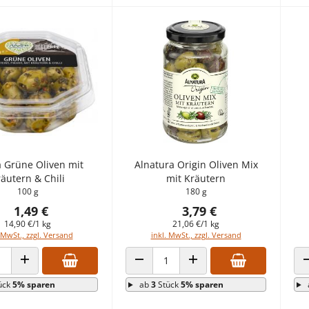
 Grüne Oliven mit
Alnatura Origin Oliven Mix
äutern & Chili
mit Kräutern
100 g
180 g
1,49 €
3,79 €
14,90 €/1 kg
21,06 €/1 kg
 MwSt., zzgl. Versand
inkl. MwSt., zzgl. Versand
 VERRINGERN
ANZAHL ERHÖHEN
ANZAHL VERRINGERN
ANZAHL ERHÖHEN
ück
5% sparen
ab
3
Stück
5% sparen