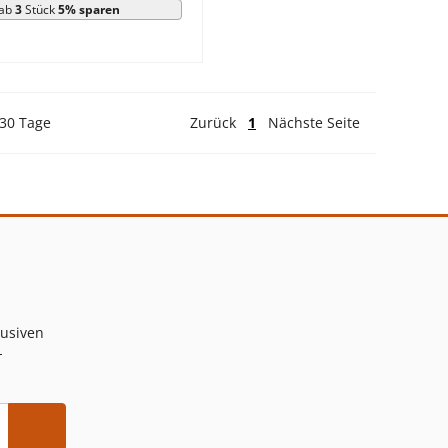
ab
3
Stück
5% sparen
 30 Tage
Zurück
1
Nächste Seite
lusiven
-