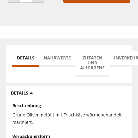
ANZAHL VERRINGERN
ANZAHL ERHÖHEN
DETAILS
NÄHRWERTE
ZUTATEN
INVERKEH
UND
ALLERGENE
DETAILS
Beschreibung
Grüne Oliven gefüllt mit Frischkäse wärmebehandelt,
mariniert.
Verpackungsform