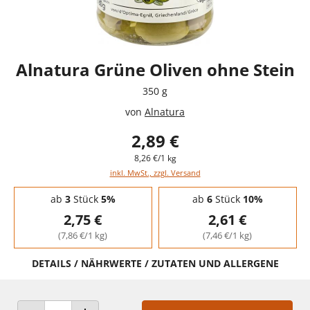
Alnatura Grüne Oliven ohne Stein
350 g
von
Alnatura
2,89 €
8,26 €/1 kg
inkl. MwSt., zzgl. Versand
Staffelpreise - Mengenrabatt
ab
3
Stück
5%
ab
6
Stück
10%
2,75 €
2,61 €
(7,86 €/1 kg)
(7,46 €/1 kg)
DETAILS / NÄHRWERTE / ZUTATEN UND ALLERGENE