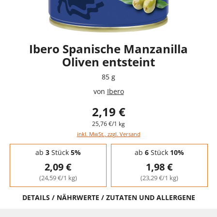
Ibero Spanische Manzanilla
Oliven entsteint
85 g
von
Ibero
2,19 €
25,76 €/1 kg
inkl. MwSt., zzgl. Versand
Staffelpreise - Mengenrabatt
ab
3
Stück
5%
ab
6
Stück
10%
2,09 €
1,98 €
(24,59 €/1 kg)
(23,29 €/1 kg)
DETAILS / NÄHRWERTE / ZUTATEN UND ALLERGENE