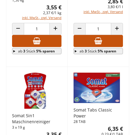
1,50 kg
2,85 €
3,55 €
3,80 €/1 l
inkl. MwSt., zzgl. Versand
2,37 €/1 kg
inkl. MwSt., zzgl. Versand
ANZAHL VERRINGERN
ANZAHL ERHÖHEN
ANZAHL VERRINGERN
ANZAHL E
ab
3
Stück
5% sparen
ab
3
Stück
5% sparen
Somat Tabs Classic
Somat 5in1
Power
Maschinenreiniger
28 TAB
3 x 19 g
6,35 €
3,35 €
0,23 €/1 TAB