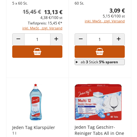
5 x 60 St.
60 St.
3,09 €
15,45 €
13,13 €
5,15 €/100 st
4,38 €/100 st
inkl. MwSt., zzgl. Versand
Tiefstpreis: 15,45 €*
inkl. MwSt., zzgl. Versand
ANZAHL VERRINGERN
ANZAHL ERHÖHEN
ANZAHL VERRINGERN
ANZAHL E
ab
3
Stück
5% sparen
Jeden Tag Geschirr-
Jeden Tag Klarspüler
Reiniger Tabs All in One
1 l