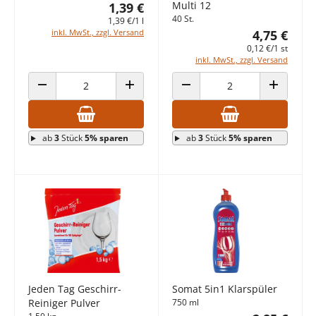
Multi 12
1,39 €
40 St.
1,39 €/1 l
inkl. MwSt., zzgl. Versand
4,75 €
0,12 €/1 st
inkl. MwSt., zzgl. Versand
ANZAHL VERRINGERN
ANZAHL ERHÖHEN
ANZAHL VERRINGERN
ANZAHL E
ab
3
Stück
5% sparen
ab
3
Stück
5% sparen
Jeden Tag Geschirr-
Somat 5in1 Klarspüler
Reiniger Pulver
750 ml