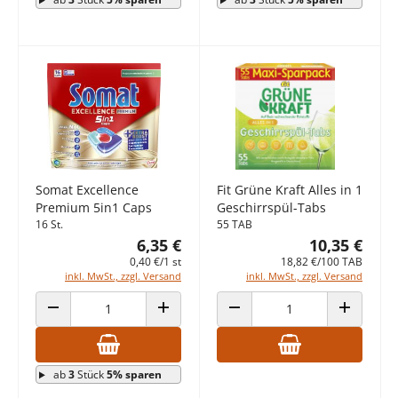
Somat Excellence
Fit Grüne Kraft Alles in 1
Premium 5in1 Caps
Geschirrspül-Tabs
16 St.
55 TAB
6,35 €
10,35 €
0,40 €/1 st
18,82 €/100 TAB
inkl. MwSt., zzgl. Versand
inkl. MwSt., zzgl. Versand
ANZAHL VERRINGERN
ANZAHL ERHÖHEN
ANZAHL VERRINGERN
ANZAHL E
ab
3
Stück
5% sparen