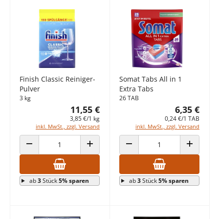
Finish Classic Reiniger-
Somat Tabs All in 1
Pulver
Extra Tabs
3 kg
26 TAB
11,55 €
6,35 €
3,85 €/1 kg
0,24 €/1 TAB
inkl. MwSt., zzgl. Versand
inkl. MwSt., zzgl. Versand
ANZAHL VERRINGERN
ANZAHL ERHÖHEN
ANZAHL VERRINGERN
ANZAHL E
ab
3
Stück
5% sparen
ab
3
Stück
5% sparen