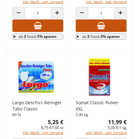
inkl. MwSt., zzgl. Versand
inkl. MwSt., zzgl. Versand
ANZAHL VERRINGERN
ANZAHL ERHÖHEN
ANZAHL VERRINGERN
ANZAHL E
ab
3
Stück
5% sparen
ab
3
Stück
5% sparen
Largo Geschirr-Reiniger
Somat Classic Pulver
Tabs Classic
XXL
60 St.
2,40 kg
5,25 €
11,99 €
8,75 €/100 st
5,00 €/1 kg
inkl. MwSt., zzgl. Versand
inkl. MwSt., zzgl. Versand