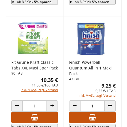
ab
3
Stück
5% sparen
ab
3
Stück
5% sparen
Fit Grüne Kraft Classic
Finish Powerball
Tabs XXL Maxi Spar Pack
Quantum All in 1 Maxi
90 TAB
Pack
10,35 €
43 TAB
9,25 €
11,50 €/100 TAB
inkl. MwSt., zzgl. Versand
0,22 €/1 TAB
inkl. MwSt., zzgl. Versand
ANZAHL VERRINGERN
ANZAHL ERHÖHEN
ANZAHL VERRINGERN
ANZAHL E
ab
3
Stück
5% sparen
ab
3
Stück
5% sparen