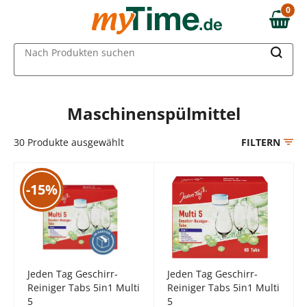
Zum Hauptinhalt springen
0
0,00 €
Zur Navigation springen
MAIN MENU
Nach Produkten suchen
Zur Suche springen
Maschinenspülmittel
30
Produkte ausgewählt
FILTERN
-15%
Jeden Tag Geschirr-
Jeden Tag Geschirr-
Reiniger Tabs 5in1 Multi
Reiniger Tabs 5in1 Multi
5
5