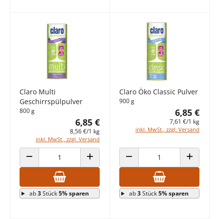
Claro Multi
Claro Öko Classic Pulver
Geschirrspülpulver
900 g
800 g
6,85 €
6,85 €
7,61 €/1 kg
inkl. MwSt., zzgl. Versand
8,56 €/1 kg
inkl. MwSt., zzgl. Versand
ANZAHL VERRINGERN
ANZAHL ERHÖHEN
ANZAHL VERRINGERN
ANZAHL E
ab
3
Stück
5% sparen
ab
3
Stück
5% sparen