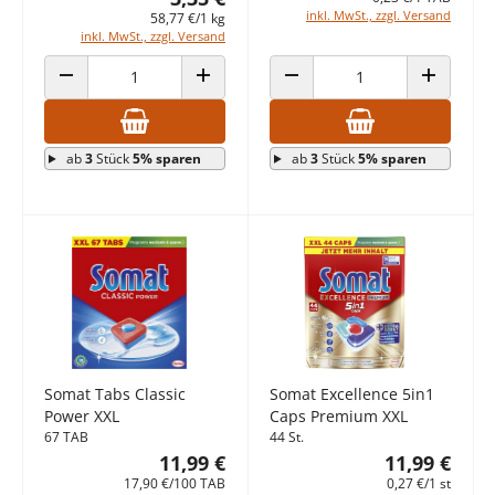
inkl. MwSt., zzgl. Versand
58,77 €/1 kg
inkl. MwSt., zzgl. Versand
ANZAHL VERRINGERN
ANZAHL ERHÖHEN
ANZAHL VERRINGERN
ANZAHL E
ab
3
Stück
5% sparen
ab
3
Stück
5% sparen
Somat Tabs Classic
Somat Excellence 5in1
Power XXL
Caps Premium XXL
67 TAB
44 St.
11,99 €
11,99 €
17,90 €/100 TAB
0,27 €/1 st