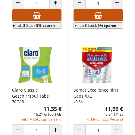
ANZAHL VERRINGERN
ANZAHL ERHÖHEN
ANZAHL VERRINGERN
ANZAHL E
ab
3
Stück
5% sparen
ab
3
Stück
5% sparen
Claro Classic
Somat Excellence 4in1
Geschirrspül Tabs
Caps XXL
70 TAB
49 St.
11,35 €
11,99 €
16,21 €/100 TAB
0,24 €/1 st
inkl. MwSt., zzgl. Versand
inkl. MwSt., zzgl. Versand