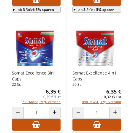
ab
3
Stück
5% sparen
ab
3
Stück
5% sparen
Somat Excellence 3in1
Somat Excellence 4in1
Caps
Caps
22 St.
20 St.
6,35 €
6,35 €
0,29 €/1 st
0,32 €/1 st
inkl. MwSt., zzgl. Versand
inkl. MwSt., zzgl. Versand
ANZAHL VERRINGERN
ANZAHL ERHÖHEN
ANZAHL VERRINGERN
ANZAHL E