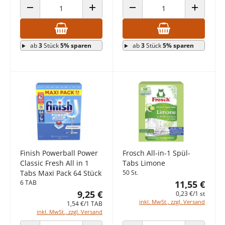
ANZAHL VERRINGERN
ANZAHL ERHÖHEN
ANZAHL VERRINGERN
ANZAHL E
ab
3
Stück
5% sparen
ab
3
Stück
5% sparen
Finish Powerball Power
Frosch All-in-1 Spül-
Classic Fresh All in 1
Tabs Limone
Tabs Maxi Pack 64 Stück
50 St.
6 TAB
11,55 €
9,25 €
0,23 €/1 st
inkl. MwSt., zzgl. Versand
1,54 €/1 TAB
inkl. MwSt., zzgl. Versand