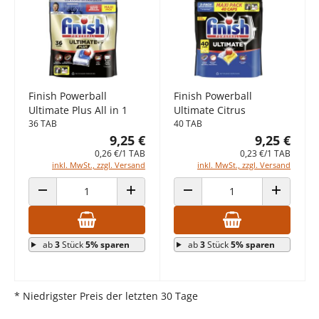
Finish Powerball
Finish Powerball
Ultimate Plus All in 1
Ultimate Citrus
36 TAB
40 TAB
9,25 €
9,25 €
0,26 €/1 TAB
0,23 €/1 TAB
inkl. MwSt., zzgl. Versand
inkl. MwSt., zzgl. Versand
ANZAHL VERRINGERN
ANZAHL ERHÖHEN
ANZAHL VERRINGERN
ANZAHL E
ab
3
Stück
5% sparen
ab
3
Stück
5% sparen
* Niedrigster Preis der letzten 30 Tage