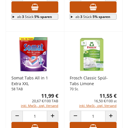
ANZAHL VERRINGERN
ANZAHL ERHÖHEN
ANZAHL VERRINGERN
ANZAHL E
ab
3
Stück
5% sparen
ab
3
Stück
5% sparen
Somat Tabs All in 1
Frosch Classic Spül-
Extra XXL
Tabs Limone
58 TAB
70 St.
11,99 €
11,55 €
20,67 €/100 TAB
16,50 €/100 st
inkl. MwSt., zzgl. Versand
inkl. MwSt., zzgl. Versand
ANZAHL VERRINGERN
ANZAHL ERHÖHEN
ANZAHL VERRINGERN
ANZAHL E