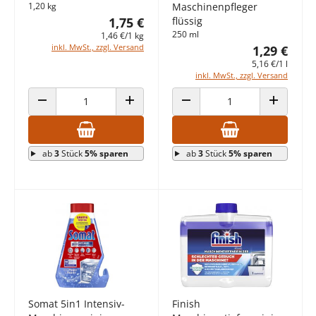
1,20 kg
Maschinenpfleger
1,75 €
flüssig
250 ml
1,46 €/1 kg
inkl. MwSt., zzgl. Versand
1,29 €
5,16 €/1 l
inkl. MwSt., zzgl. Versand
ANZAHL VERRINGERN
ANZAHL ERHÖHEN
ANZAHL VERRINGERN
ANZAHL E
ab
3
Stück
5% sparen
ab
3
Stück
5% sparen
Somat 5in1 Intensiv-
Finish