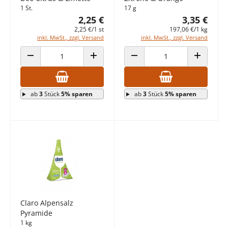
1 St.
17 g
2,25 €
3,35 €
2,25 €/1 st
197,06 €/1 kg
inkl. MwSt., zzgl. Versand
inkl. MwSt., zzgl. Versand
ANZAHL VERRINGERN
ANZAHL ERHÖHEN
ANZAHL VERRINGERN
ANZAHL E
ab
3
Stück
5% sparen
ab
3
Stück
5% sparen
Claro Alpensalz
Pyramide
1 kg