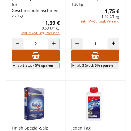
für
1,20 kg
Geschirrspülmaschinen
1,75 €
2,20 kg
1,46 €/1 kg
inkl. MwSt., zzgl. Versand
1,39 €
0,63 €/1 kg
inkl. MwSt., zzgl. Versand
ANZAHL VERRINGERN
ANZAHL ERHÖHEN
ANZAHL VERRINGERN
ANZAHL E
ab
3
Stück
5% sparen
ab
3
Stück
5% sparen
Finish Spezial-Salz
Jeden Tag