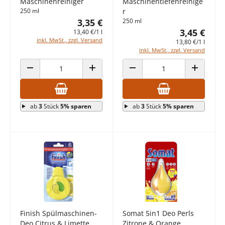
Maschinenreiniger
Maschinentiefenreinige
250 ml
r
3,35 €
250 ml
3,45 €
13,40 €/1 l
inkl. MwSt., zzgl. Versand
13,80 €/1 l
inkl. MwSt., zzgl. Versand
ANZAHL VERRINGERN
ANZAHL ERHÖHEN
ANZAHL VERRINGERN
ANZAHL E
ab
3
Stück
5% sparen
ab
3
Stück
5% sparen
Finish Spülmaschinen-
Somat 5in1 Deo Perls
Deo Citrus & Limette
Zitrone & Orange