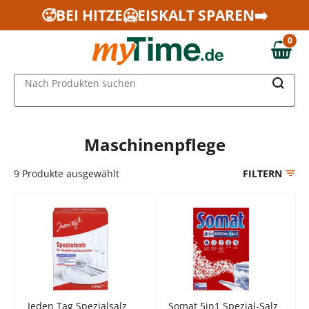
Zum Hauptinhalt springen
🥵BEI HITZE🥶EISKALT SPAREN➡️
Zur Navigation springen
0
Zur Suche springen
0,00 €
MAIN MENU
Nach Produkten suchen
Maschinenpflege
9
Produkte ausgewählt
FILTERN
Jeden Tag Spezialsalz
Somat 5in1 Spezial-Salz