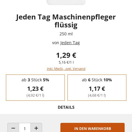
Jeden Tag Maschinenpfleger
flüssig
250 ml
von
Jeden Tag
1,29 €
5,16 €/1 l
inkl. MwSt., zzgl. Versand
Staffelpreise - Mengenrabatt
ab
3
Stück
5%
ab
6
Stück
10%
1,23 €
1,17 €
(4,92 €/1 l)
(4,68 €/1 l)
DETAILS
IN DEN WARENKORB