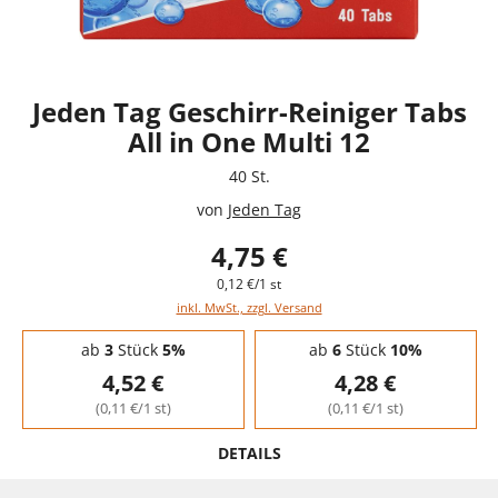
Jeden Tag Geschirr-Reiniger Tabs
All in One Multi 12
40 St.
von
Jeden Tag
4,75 €
0,12 €/1 st
inkl. MwSt., zzgl. Versand
Staffelpreise - Mengenrabatt
ab
3
Stück
5%
ab
6
Stück
10%
4,52 €
4,28 €
(0,11 €/1 st)
(0,11 €/1 st)
DETAILS