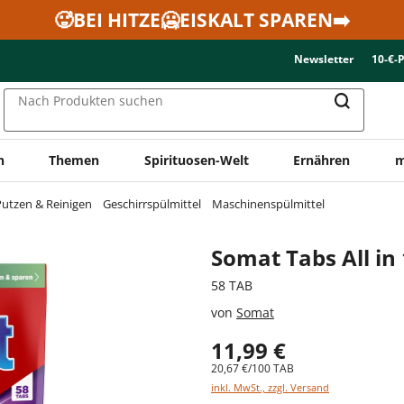
🥵BEI HITZE🥶EISKALT SPAREN➡️
Newsletter
10-€-
Nach Produkten suchen
n
Themen
Spirituosen-Welt
Ernähren
m
utzen & Reinigen
Geschirrspülmittel
Maschinenspülmittel
Somat Tabs All in
58 TAB
von
Somat
11,99 €
20,67 €/100 TAB
inkl. MwSt., zzgl. Versand