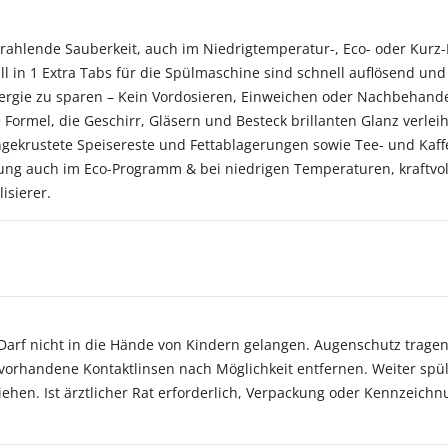
 strahlende Sauberkeit, auch im Niedrigtemperatur-, Eco- oder Kur
 in 1 Extra Tabs für die Spülmaschine sind schnell auflösend un
gie zu sparen – Kein Vordosieren, Einweichen oder Nachbehandeln
Formel, die Geschirr, Gläsern und Besteck brillanten Glanz verleih
ngekrustete Speisereste und Fettablagerungen sowie Tee- und Kaff
igung auch im Eco-Programm & bei niedrigen Temperaturen, kraftvoll
isierer.
arf nicht in die Hände von Kindern gelangen. Augenschutz tragen
vorhandene Kontaktlinsen nach Möglichkeit entfernen. Weiter spü
ziehen. Ist ärztlicher Rat erforderlich, Verpackung oder Kennzeich