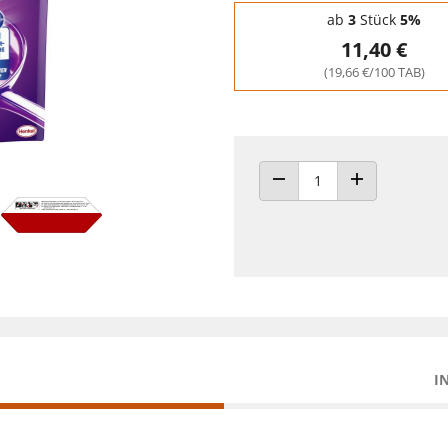
Staffelpreise - Mengenrabatt
ab
3
Stück
5%
11,40 €
(19,66 €/100 TAB)
ANZAHL VERRINGERN
ANZAHL ERHÖH
I