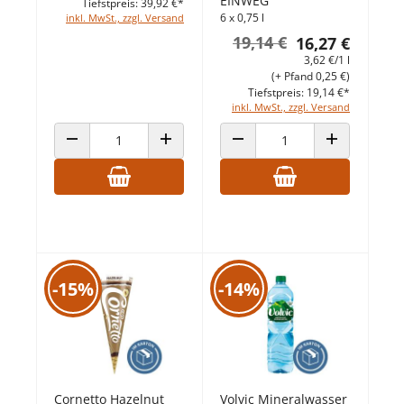
EINWEG
Tiefstpreis: 39,92 €*
6 x 0,75 l
inkl. MwSt., zzgl. Versand
19,14 €
16,27 €
3,62 €/1 l
(+ Pfand 0,25 €)
Tiefstpreis: 19,14 €*
inkl. MwSt., zzgl. Versand
ANZAHL VERRINGERN
ANZAHL ERHÖHEN
ANZAHL VERRINGERN
ANZAHL ERHÖ
-15%
-14%
Cornetto Hazelnut
Volvic Mineralwasser