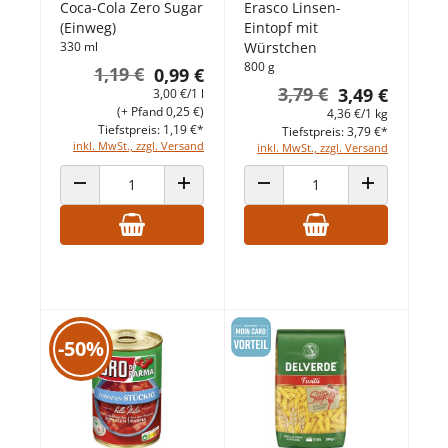
Coca-Cola Zero Sugar
Erasco Linsen-
(Einweg)
Eintopf mit
330 ml
Würstchen
800 g
1,19 €
0,99 €
3,79 €
3,49 €
3,00 €/1 l
(+ Pfand 0,25 €)
4,36 €/1 kg
Tiefstpreis: 1,19 €*
Tiefstpreis: 3,79 €*
inkl. MwSt., zzgl. Versand
inkl. MwSt., zzgl. Versand
ANZAHL VERRINGERN
ANZAHL ERHÖHEN
ANZAHL VERRINGERN
ANZAHL ERHÖ
-50%