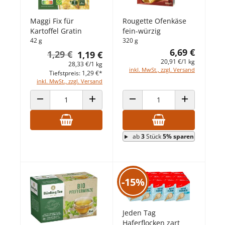
Maggi Fix für
Rougette Ofenkäse
Kartoffel Gratin
fein-würzig
42 g
320 g
6,69 €
1,29 €
1,19 €
20,91 €/1 kg
28,33 €/1 kg
inkl. MwSt., zzgl. Versand
Tiefstpreis: 1,29 €*
inkl. MwSt., zzgl. Versand
ANZAHL VERRINGERN
ANZAHL ERHÖHEN
ANZAHL VERRINGERN
ANZAHL ERHÖ
ab
3
Stück
5% sparen
-15%
Jeden Tag
Haferflocken zart