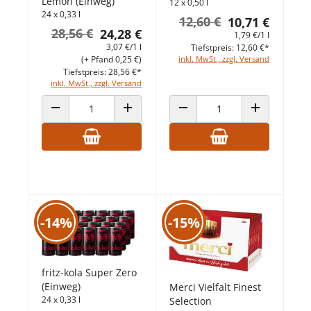
Lemon (Einweg)
12 x 0,50 l
24 x 0,33 l
12,60 €
10,71 €
28,56 €
24,28 €
1,79 €/1 l
3,07 €/1 l
Tiefstpreis: 12,60 €*
(+ Pfand 0,25 €)
inkl. MwSt., zzgl. Versand
Tiefstpreis: 28,56 €*
inkl. MwSt., zzgl. Versand
ANZAHL VERRINGERN
ANZAHL ERHÖHEN
ANZAHL VERRINGERN
ANZAHL ERHÖ
-14%
-15%
fritz-kola Super Zero
(Einweg)
Merci Vielfalt Finest
24 x 0,33 l
Selection