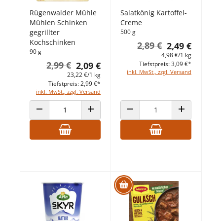
Rügenwalder Mühle
Salatkönig Kartoffel-
Mühlen Schinken
Creme
gegrillter
500 g
Kochschinken
2,89 €
2,49 €
90 g
4,98 €/1 kg
2,99 €
2,09 €
Tiefstpreis: 3,09 €*
inkl. MwSt., zzgl. Versand
23,22 €/1 kg
Tiefstpreis: 2,99 €*
inkl. MwSt., zzgl. Versand
ANZAHL VERRINGERN
ANZAHL ERHÖHEN
ANZAHL VERRINGERN
ANZAHL ERHÖ