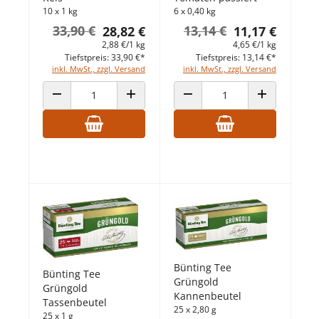
10 x 1 kg
6 x 0,40 kg
33,90 €
13,14 €
28,82 €
11,17 €
2,88 €/1 kg
4,65 €/1 kg
Tiefstpreis: 33,90 €*
Tiefstpreis: 13,14 €*
inkl. MwSt., zzgl. Versand
inkl. MwSt., zzgl. Versand
ANZAHL VERRINGERN
ANZAHL ERHÖHEN
ANZAHL VERRINGERN
ANZAHL ERHÖ
Bünting Tee
Bünting Tee
Grüngold
Grüngold
Kannenbeutel
Tassenbeutel
25 x 2,80 g
25 x 1 g