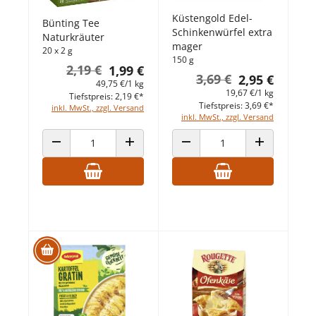
Küstengold Edel-
Bünting Tee
Schinkenwürfel extra
Naturkräuter
mager
20 x 2 g
150 g
2,19 €
1,99 €
3,69 €
2,95 €
49,75 €/1 kg
19,67 €/1 kg
Tiefstpreis: 2,19 €*
Tiefstpreis: 3,69 €*
inkl. MwSt., zzgl. Versand
inkl. MwSt., zzgl. Versand
ANZAHL VERRINGERN
ANZAHL ERHÖHEN
ANZAHL VERRINGERN
ANZAHL ERHÖ