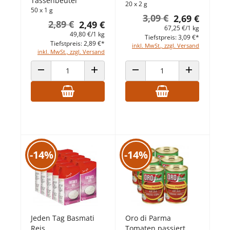
Tassenbeutel
20 x 2 g
50 x 1 g
3,09 €
2,69 €
2,89 €
2,49 €
67,25 €/1 kg
49,80 €/1 kg
Tiefstpreis: 3,09 €*
Tiefstpreis: 2,89 €*
inkl. MwSt., zzgl. Versand
inkl. MwSt., zzgl. Versand
ANZAHL VERRINGERN
ANZAHL ERHÖHEN
ANZAHL VERRINGERN
ANZAHL ERHÖ
-14%
-14%
Jeden Tag Basmati
Oro di Parma
Reis
Tomaten passiert