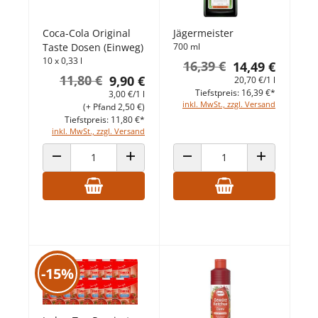
Coca-Cola Original
Jägermeister
Taste Dosen (Einweg)
700 ml
10 x 0,33 l
16,39 €
14,49 €
11,80 €
9,90 €
20,70 €/1 l
Tiefstpreis: 16,39 €*
3,00 €/1 l
inkl. MwSt., zzgl. Versand
(+ Pfand 2,50 €)
Tiefstpreis: 11,80 €*
inkl. MwSt., zzgl. Versand
ANZAHL VERRINGERN
ANZAHL ERHÖHEN
ANZAHL VERRINGERN
ANZAHL ERHÖ
-15%