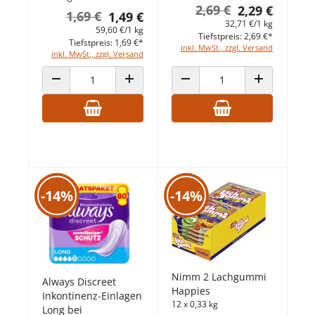
2,69 €
2,29 €
1,69 €
1,49 €
32,71 €/1 kg
59,60 €/1 kg
Tiefstpreis: 2,69 €*
Tiefstpreis: 1,69 €*
inkl. MwSt., zzgl. Versand
inkl. MwSt., zzgl. Versand
ANZAHL VERRINGERN
ANZAHL ERHÖHEN
ANZAHL VERRINGERN
ANZAHL ERHÖ
-14%
-14%
Nimm 2 Lachgummi
Always Discreet
Happies
Inkontinenz-Einlagen
12 x 0,33 kg
Long bei