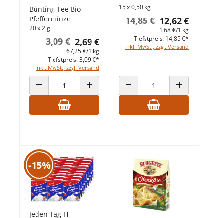
15 x 0,50 kg
Bünting Tee Bio
Pfefferminze
14,85 €
12,62 €
20 x 2 g
1,68 €/1 kg
Tiefstpreis: 14,85 €*
3,09 €
2,69 €
inkl. MwSt., zzgl. Versand
67,25 €/1 kg
Tiefstpreis: 3,09 €*
inkl. MwSt., zzgl. Versand
ANZAHL VERRINGERN
ANZAHL ERHÖHEN
ANZAHL VERRINGERN
ANZAHL ERHÖ
-15%
Jeden Tag H-