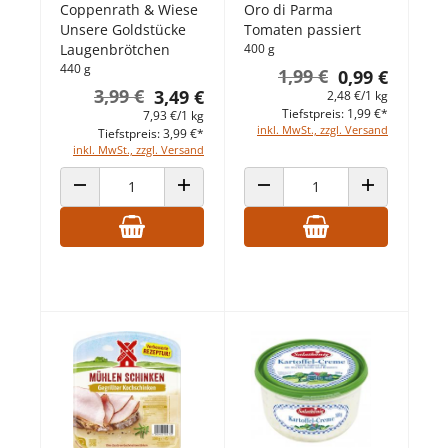
Coppenrath & Wiese
Oro di Parma
Unsere Goldstücke
Tomaten passiert
Laugenbrötchen
400 g
440 g
1,99 €
0,99 €
3,99 €
3,49 €
2,48 €/1 kg
Tiefstpreis: 1,99 €*
7,93 €/1 kg
inkl. MwSt., zzgl. Versand
Tiefstpreis: 3,99 €*
inkl. MwSt., zzgl. Versand
ANZAHL VERRINGERN
ANZAHL ERHÖHEN
ANZAHL VERRINGERN
ANZAHL ERHÖ