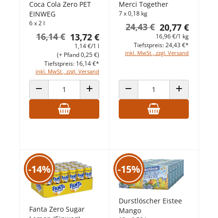
Coca Cola Zero PET
Merci Together
EINWEG
7 x 0,18 kg
6 x 2 l
24,43 €
20,77 €
16,14 €
13,72 €
16,96 €/1 kg
Tiefstpreis: 24,43 €*
1,14 €/1 l
inkl. MwSt., zzgl. Versand
(+ Pfand 0,25 €)
Tiefstpreis: 16,14 €*
inkl. MwSt., zzgl. Versand
ANZAHL VERRINGERN
ANZAHL ERHÖHEN
ANZAHL VERRINGERN
ANZAHL ERHÖ
-14%
-15%
Durstlöscher Eistee
Fanta Zero Sugar
Mango