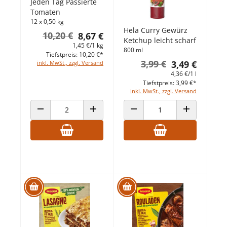
Jeden Tag Passierte
Tomaten
12 x 0,50 kg
Hela Curry Gewürz
10,20 €
8,67 €
Ketchup leicht scharf
1,45 €/1 kg
800 ml
Tiefstpreis: 10,20 €*
3,99 €
3,49 €
inkl. MwSt., zzgl. Versand
4,36 €/1 l
Tiefstpreis: 3,99 €*
inkl. MwSt., zzgl. Versand
ANZAHL VERRINGERN
ANZAHL ERHÖHEN
ANZAHL VERRINGERN
ANZAHL ERHÖ