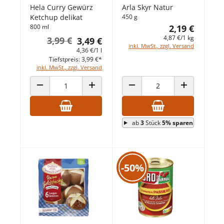
Hela Curry Gewürz
Arla Skyr Natur
Ketchup delikat
450 g
800 ml
2,19 €
4,87 €/1 kg
3,99 €
3,49 €
inkl. MwSt., zzgl. Versand
4,36 €/1 l
Tiefstpreis: 3,99 €*
inkl. MwSt., zzgl. Versand
ANZAHL VERRINGERN
ANZAHL ERHÖHEN
ANZAHL VERRINGERN
ANZAHL ERHÖ
ab
3
Stück
5% sparen
-50%