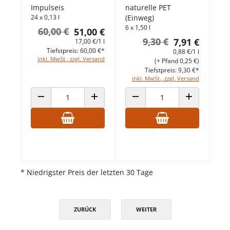
Impulseis
naturelle PET
24 x 0,13 l
(Einweg)
6 x 1,50 l
60,00 €
51,00 €
9,30 €
7,91 €
17,00 €/1 l
Tiefstpreis: 60,00 €*
0,88 €/1 l
inkl. MwSt., zzgl. Versand
(+ Pfand 0,25 €)
Tiefstpreis: 9,30 €*
inkl. MwSt., zzgl. Versand
ANZAHL VERRINGERN
ANZAHL ERHÖHEN
ANZAHL VERRINGERN
ANZAHL ERHÖ
* Niedrigster Preis der letzten 30 Tage
ZURÜCK
WEITER