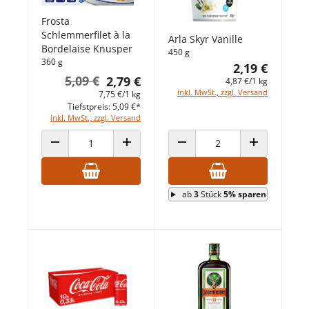
Frosta
Schlemmerfilet à la
Arla Skyr Vanille
Bordelaise Knusper
450 g
360 g
2,19 €
5,09 €
2,79 €
4,87 €/1 kg
inkl. MwSt., zzgl. Versand
7,75 €/1 kg
Tiefstpreis: 5,09 €*
inkl. MwSt., zzgl. Versand
ANZAHL VERRINGERN
ANZAHL ERHÖHEN
ANZAHL VERRINGERN
ANZAHL ERHÖ
ab
3
Stück
5% sparen