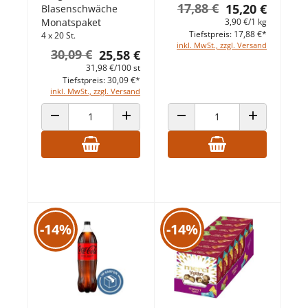
17,88 €
15,20 €
Blasenschwäche
3,90 €/1 kg
Monatspaket
Tiefstpreis: 17,88 €*
4 x 20 St.
inkl. MwSt., zzgl. Versand
30,09 €
25,58 €
31,98 €/100 st
Tiefstpreis: 30,09 €*
inkl. MwSt., zzgl. Versand
ANZAHL VERRINGERN
ANZAHL ERHÖHEN
ANZAHL VERRINGERN
ANZAHL ERHÖ
-14%
-14%