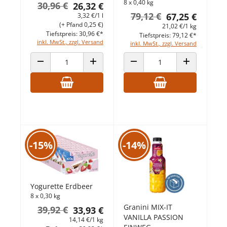
8 x 0,40 kg
30,96 €
26,32 €
79,12 €
67,25 €
3,32 €/1 l
(+ Pfand 0,25 €)
21,02 €/1 kg
Tiefstpreis: 30,96 €*
Tiefstpreis: 79,12 €*
inkl. MwSt., zzgl. Versand
inkl. MwSt., zzgl. Versand
ANZAHL VERRINGERN
ANZAHL ERHÖHEN
ANZAHL VERRINGERN
ANZAHL ERHÖ
-15%
-14%
Yogurette Erdbeer
8 x 0,30 kg
Granini MIX-IT
39,92 €
33,93 €
VANILLA PASSION
14,14 €/1 kg