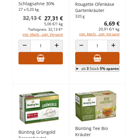
Schlagsahne 30%
Rougette Ofenkäse
27 x 0,20 kg
Gartenkräuter
320 g
32,13 €
27,31 €
6,69 €
5,06 €/1 kg
20,91 €/1 kg
Tiefstpreis: 32,13 €*
inkl. MwSt., zzgl. Versand
inkl. MwSt., zzgl. Versand
ANZAHL VERRINGERN
ANZAHL ERHÖHEN
ANZAHL VERRINGERN
ANZAHL ERHÖ
ab
3
Stück
5% sparen
Bünting Tee Bio
Bünting Grüngold
Kräuter