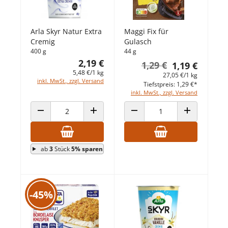
Arla Skyr Natur Extra
Maggi Fix für
Cremig
Gulasch
400 g
44 g
2,19 €
1,29 €
1,19 €
5,48 €/1 kg
27,05 €/1 kg
inkl. MwSt., zzgl. Versand
Tiefstpreis: 1,29 €*
inkl. MwSt., zzgl. Versand
ANZAHL VERRINGERN
ANZAHL ERHÖHEN
ANZAHL VERRINGERN
ANZAHL ERHÖ
ab
3
Stück
5% sparen
-45%