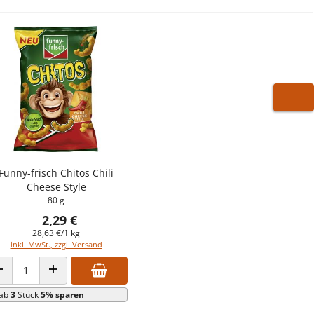
WARE
Funny-frisch Chitos Chili
Cheese Style
80 g
2,29 €
28,63 €/1 kg
inkl. MwSt., zzgl. Versand
ANZAHL VERRINGERN
ANZAHL ERHÖHEN
ab
3
Stück
5% sparen