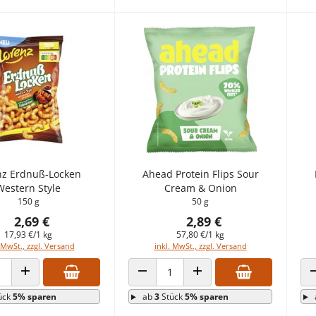
nz Erdnuß-Locken
Ahead Protein Flips Sour
Western Style
Cream & Onion
150 g
50 g
2,69 €
2,89 €
17,93 €/1 kg
57,80 €/1 kg
 MwSt., zzgl. Versand
inkl. MwSt., zzgl. Versand
 VERRINGERN
ANZAHL ERHÖHEN
ANZAHL VERRINGERN
ANZAHL ERHÖHEN
ück
5% sparen
ab
3
Stück
5% sparen