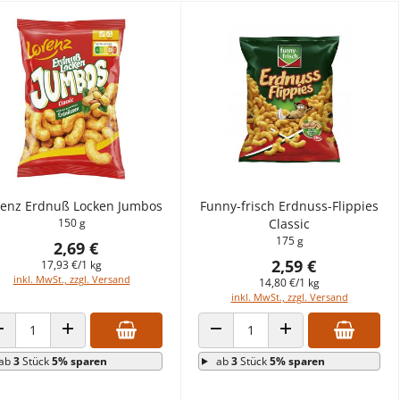
renz Erdnuß Locken Jumbos
Funny-frisch Erdnuss-Flippies
150 g
Classic
175 g
2,69 €
2,59 €
17,93 €/1 kg
inkl. MwSt., zzgl. Versand
14,80 €/1 kg
inkl. MwSt., zzgl. Versand
ANZAHL VERRINGERN
ANZAHL ERHÖHEN
ANZAHL VERRINGERN
ANZAHL ERHÖHEN
ab
3
Stück
5% sparen
ab
3
Stück
5% sparen