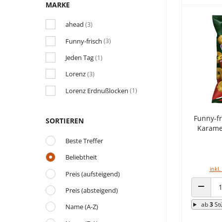
MARKE
ahead
(3)
Funny-frisch
(3)
Jeden Tag
(1)
Lorenz
(3)
Lorenz Erdnußlocken
(1)
Funny-f
SORTIEREN
Karamel
Beste Treffer
Beliebtheit
inkl.
Preis (aufsteigend)
Preis (absteigend)
ANZAHL
ab
3
St
Name (A-Z)