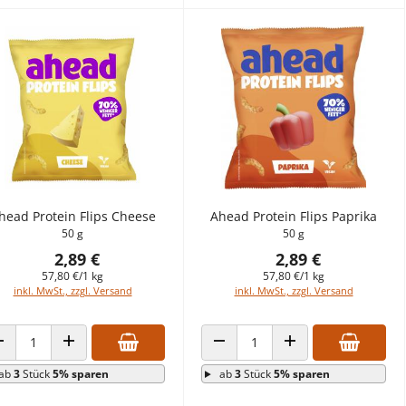
head Protein Flips Cheese
Ahead Protein Flips Paprika
50 g
50 g
2,89 €
2,89 €
57,80 €/1 kg
57,80 €/1 kg
inkl. MwSt., zzgl. Versand
inkl. MwSt., zzgl. Versand
ANZAHL VERRINGERN
ANZAHL ERHÖHEN
ANZAHL VERRINGERN
ANZAHL ERHÖHEN
ab
3
Stück
5% sparen
ab
3
Stück
5% sparen