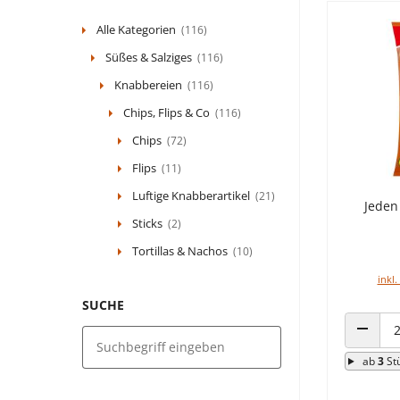
Alle Kategorien
(116)
Süßes & Salziges
(116)
Knabbereien
(116)
Chips, Flips & Co
(116)
Chips
(72)
Flips
(11)
Luftige Knabberartikel
(21)
Jeden
Sticks
(2)
Tortillas & Nachos
(10)
inkl.
SUCHE
ANZAHL
ab
3
St