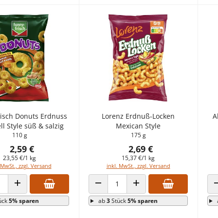
risch Donuts Erdnuss
Lorenz Erdnuß-Locken
A
l Style süß & salzig
Mexican Style
110 g
175 g
2,59 €
2,69 €
23,55 €/1 kg
15,37 €/1 kg
 MwSt., zzgl. Versand
inkl. MwSt., zzgl. Versand
 VERRINGERN
ANZAHL ERHÖHEN
ANZAHL VERRINGERN
ANZAHL ERHÖHEN
ück
5% sparen
ab
3
Stück
5% sparen