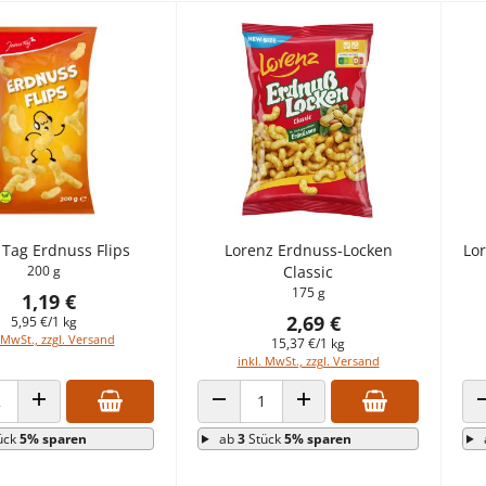
 Tag Erdnuss Flips
Lorenz Erdnuss-Locken
Lo
200 g
Classic
175 g
1,19 €
2,69 €
5,95 €/1 kg
 MwSt., zzgl. Versand
15,37 €/1 kg
inkl. MwSt., zzgl. Versand
 VERRINGERN
ANZAHL ERHÖHEN
ANZAHL VERRINGERN
ANZAHL ERHÖHEN
ück
5% sparen
ab
3
Stück
5% sparen