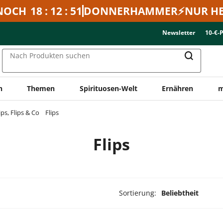
NOCH
18 : 12 : 51
DONNERHAMMER⚡NUR HE
Newsletter
10-€-
Nach Produkten suchen
n
Themen
Spirituosen-Welt
Ernähren
m
ps, Flips & Co
Flips
Flips
Sortierung:
Beliebtheit
dukte ausgewählt