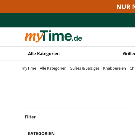
Zum Hauptinhalt springen
NUR 
Zur Navigation springen
Zur Suche springen
Alle Kategorien
Grille
myTime
Alle Kategorien
Süßes & Salziges
Knabbereien
Chi
Filter
11 Pro
KATEGORIEN