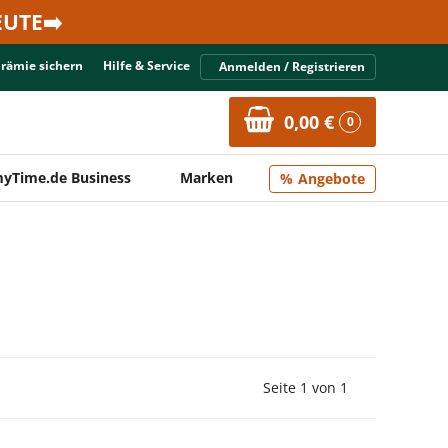
UTE➡️
Prämie sichern
Hilfe & Service
Anmelden / Registrieren
0,00 €
0
yTime.de Business
Marken
Angebote
Vorherige Seite
Nächste Seit
Seite 1 von 1