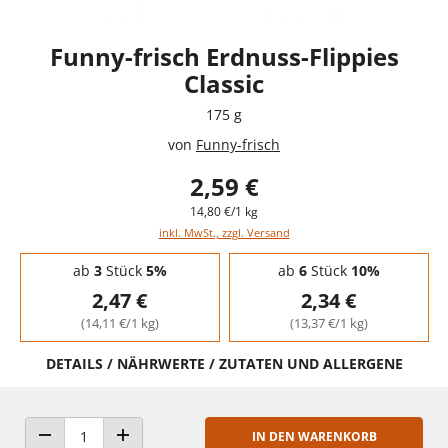
Funny-frisch Erdnuss-Flippies
Classic
175 g
von
Funny-frisch
2,59 €
14,80 €/1 kg
inkl. MwSt., zzgl. Versand
Staffelpreise - Mengenrabatt
ab
3
Stück
5%
ab
6
Stück
10%
2,47 €
2,34 €
(14,11 €/1 kg)
(13,37 €/1 kg)
DETAILS / NÄHRWERTE / ZUTATEN UND ALLERGENE
IN DEN WARENKORB