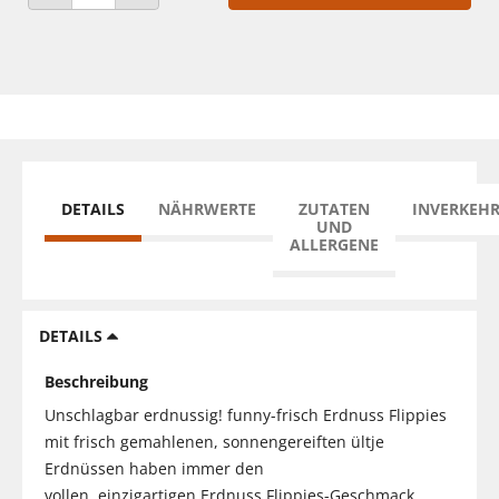
ANZAHL VERRINGERN
ANZAHL ERHÖHEN
DETAILS
NÄHRWERTE
ZUTATEN
INVERKEH
UND
ALLERGENE
DETAILS
Beschreibung
Unschlagbar erdnussig! funny-frisch Erdnuss Flippies
mit frisch gemahlenen, sonnengereiften ültje
Erdnüssen haben immer den
vollen, einzigartigen Erdnuss Flippies-Geschmack.