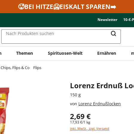
🥵BEI HITZE🥶EISKALT SPAREN➡️
Newsletter
10-€-
Nach Produkten suchen
n
Themen
Spirituosen-Welt
Ernähren
m
Chips, Flips & Co
Flips
Lorenz Erdnuß L
150 g
von
Lorenz Erdnußlocken
2,69 €
17,93 €/1 kg
inkl. MwSt., zzgl. Versand