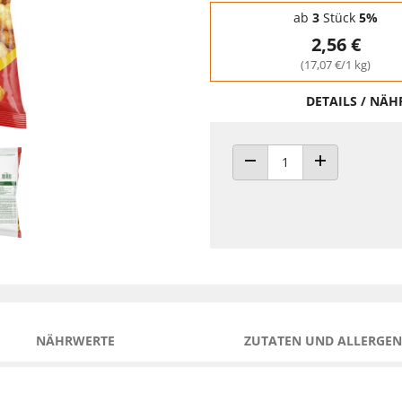
Staffelpreise - Mengenrabatt
ab
3
Stück
5%
2,56 €
(17,07 €/1 kg)
DETAILS / NÄ
ANZAHL VERRINGERN
ANZAHL ERHÖH
NÄHRWERTE
ZUTATEN UND ALLERGEN