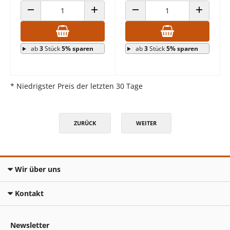
ANZAHL VERRINGERN
ANZAHL ERHÖHEN
ANZAHL VERRINGERN
ANZAHL E
ab
3
Stück
5% sparen
ab
3
Stück
5% sparen
* Niedrigster Preis der letzten 30 Tage
ZURÜCK
WEITER
Wir über uns
Kontakt
Newsletter