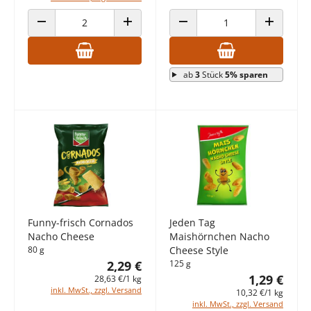
ANZAHL VERRINGERN
ANZAHL ERHÖHEN
ANZAHL VERRINGERN
ANZAHL E
ab
3
Stück
5% sparen
Funny-frisch Cornados
Jeden Tag
Nacho Cheese
Maishörnchen Nacho
80 g
Cheese Style
2,29 €
125 g
1,29 €
28,63 €/1 kg
inkl. MwSt., zzgl. Versand
10,32 €/1 kg
inkl. MwSt., zzgl. Versand