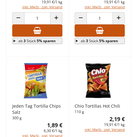
19,91 €/1 kg
19,91 €/1 kg
inkl. MwSt., zzgl. Versand
inkl. MwSt., zzgl. Versand
ANZAHL VERRINGERN
ANZAHL ERHÖHEN
ANZAHL VERRINGERN
ANZAHL E
ab
3
Stück
5% sparen
ab
3
Stück
5% sparen
Jeden Tag Tortilla Chips
Chio Tortillas Hot Chili
Salz
110 g
300 g
2,19 €
1,89 €
19,91 €/1 kg
inkl. MwSt., zzgl. Versand
6,30 €/1 kg
inkl. MwSt., zzgl. Versand