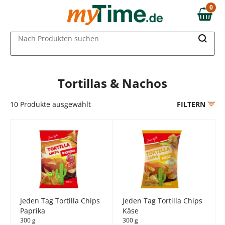
Zum Hauptinhalt springen
0
0,00 €
Zur Navigation springen
MAIN MENU
Nach Produkten suchen
Zur Suche springen
Tortillas & Nachos
10
Produkte ausgewählt
FILTERN
Jeden Tag Tortilla Chips
Jeden Tag Tortilla Chips
Paprika
Käse
300 g
300 g