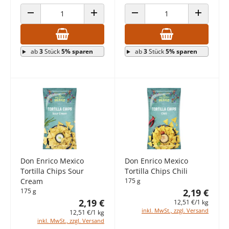
ANZAHL VERRINGERN
ANZAHL ERHÖHEN
ANZAHL VERRINGERN
ANZAHL E
ab
3
Stück
5% sparen
ab
3
Stück
5% sparen
Don Enrico Mexico
Don Enrico Mexico
Tortilla Chips Sour
Tortilla Chips Chili
Cream
175 g
175 g
2,19 €
2,19 €
12,51 €/1 kg
inkl. MwSt., zzgl. Versand
12,51 €/1 kg
inkl. MwSt., zzgl. Versand