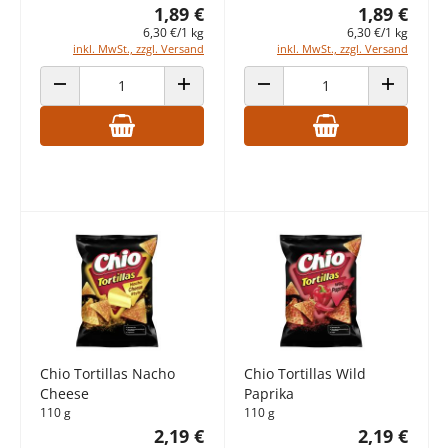
1,89 €
1,89 €
6,30 €/1 kg
6,30 €/1 kg
inkl. MwSt., zzgl. Versand
inkl. MwSt., zzgl. Versand
ANZAHL VERRINGERN
ANZAHL ERHÖHEN
ANZAHL VERRINGERN
ANZAHL E
Chio Tortillas Nacho
Chio Tortillas Wild
Cheese
Paprika
110 g
110 g
2,19 €
2,19 €