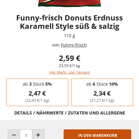
Funny-frisch Donuts Erdnuss
Karamell Style süß & salzig
110 g
von
Funny-frisch
2,59 €
23,55 €/1 kg
inkl. MwSt., zzgl. Versand
Staffelpreise - Mengenrabatt
ab
3
Stück
5%
ab
6
Stück
10%
2,47 €
2,34 €
(22,45 €/1 kg)
(21,27 €/1 kg)
DETAILS / NÄHRWERTE / ZUTATEN UND ALLERGENE
IN DEN WARENKORB