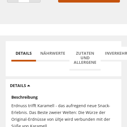
ANZAHL VERRINGERN
ANZAHL ERHÖHEN
DETAILS
NÄHRWERTE
ZUTATEN
INVERKEH
UND
ALLERGENE
DETAILS
Beschreibung
Erdnuss trifft Karamell - das aufregend neue Snack-
Erlebnis. Das Beste zweier Welten: Die Würze der
Original-Erdnüsse von ültje wird verbunden mit der
Süße von Karamell.