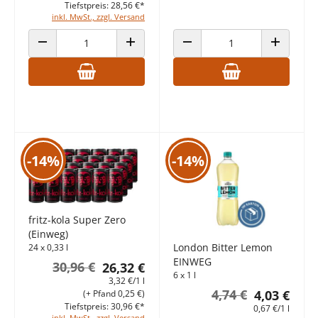
Tiefstpreis: 28,56 €*
inkl. MwSt., zzgl. Versand
ANZAHL VERRINGERN
ANZAHL ERHÖHEN
ANZAHL VERRINGERN
ANZAHL E
-14%
-14%
fritz-kola Super Zero
(Einweg)
London Bitter Lemon
24 x 0,33 l
EINWEG
30,96 €
26,32 €
6 x 1 l
3,32 €/1 l
4,74 €
4,03 €
(+ Pfand 0,25 €)
Tiefstpreis: 30,96 €*
0,67 €/1 l
inkl. MwSt., zzgl. Versand