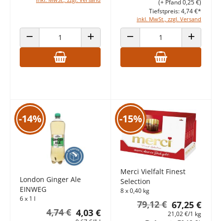
(+ Pfand 0,25 €)
Tiefstpreis: 4,74 €*
inkl. MwSt., zzgl. Versand
ANZAHL VERRINGERN
ANZAHL ERHÖHEN
ANZAHL VERRINGERN
ANZAHL E
-14%
-15%
Merci Vielfalt Finest
London Ginger Ale
Selection
EINWEG
8 x 0,40 kg
6 x 1 l
79,12 €
67,25 €
4,74 €
4,03 €
21,02 €/1 kg