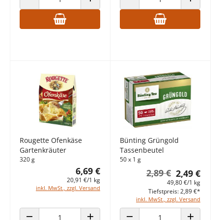
ANZAHL VERRINGERN
ANZAHL ERHÖHEN
ANZAHL VERRINGERN
ANZAHL E
Rougette Ofenkäse
Bünting Grüngold
Gartenkräuter
Tassenbeutel
320 g
50 x 1 g
6,69 €
2,89 €
2,49 €
20,91 €/1 kg
49,80 €/1 kg
inkl. MwSt., zzgl. Versand
Tiefstpreis: 2,89 €*
inkl. MwSt., zzgl. Versand