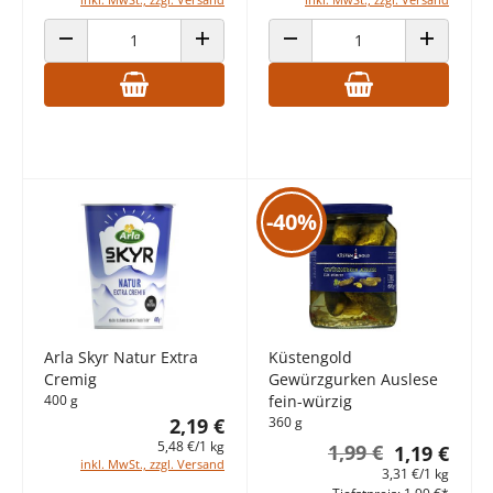
ANZAHL VERRINGERN
ANZAHL ERHÖHEN
ANZAHL VERRINGERN
ANZAHL E
-40%
Arla Skyr Natur Extra
Küstengold
Cremig
Gewürzgurken Auslese
400 g
fein-würzig
2,19 €
360 g
5,48 €/1 kg
1,99 €
1,19 €
inkl. MwSt., zzgl. Versand
3,31 €/1 kg