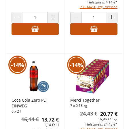
Tiefstpreis: 4,14 €*
inkl. MwSt., zzgl. Versand
ANZAHL VERRINGERN
ANZAHL ERHÖHEN
ANZAHL VERRINGERN
ANZAHL E
-14%
-14%
Coca Cola Zero PET
Merci Together
EINWEG
7 x 0,18 kg
6 x 2 l
24,43 €
20,77 €
16,14 €
13,72 €
16,96 €/1 kg
Tiefstpreis: 24,43 €*
1,14 €/1 l
inkl. MwSt., zzgl. Versand