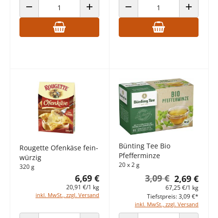
ANZAHL VERRINGERN
ANZAHL ERHÖHEN
ANZAHL VERRINGERN
ANZAHL E
Bünting Tee Bio
Rougette Ofenkäse fein-
Pfefferminze
würzig
20 x 2 g
320 g
6,69 €
3,09 €
2,69 €
20,91 €/1 kg
67,25 €/1 kg
inkl. MwSt., zzgl. Versand
Tiefstpreis: 3,09 €*
inkl. MwSt., zzgl. Versand