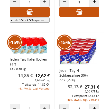
ANZAHL VERRINGERN
ANZAHL ERHÖHEN
ANZAHL VERRINGERN
ANZAHL E
ab
3
Stück
5% sparen
-15%
-15%
Jeden Tag Haferflocken
zart
15 x 0,50 kg
Jeden Tag H-
14,85 €
12,62 €
Schlagsahne 30%
27 x 0,20 kg
1,68 €/1 kg
Tiefstpreis: 14,85 €*
32,13 €
27,31 €
inkl. MwSt., zzgl. Versand
5,06 €/1 kg
Tiefstpreis: 32,13 €*
inkl. MwSt., zzgl. Versand