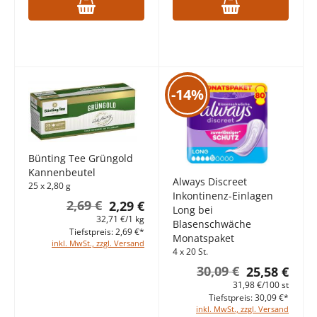
-14%
Bünting Tee Grüngold
Kannenbeutel
Always Discreet
25 x 2,80 g
Inkontinenz-Einlagen
2,69 €
2,29 €
Long bei
32,71 €/1 kg
Blasenschwäche
Tiefstpreis: 2,69 €*
Monatspaket
inkl. MwSt., zzgl. Versand
4 x 20 St.
30,09 €
25,58 €
31,98 €/100 st
Tiefstpreis: 30,09 €*
inkl. MwSt., zzgl. Versand