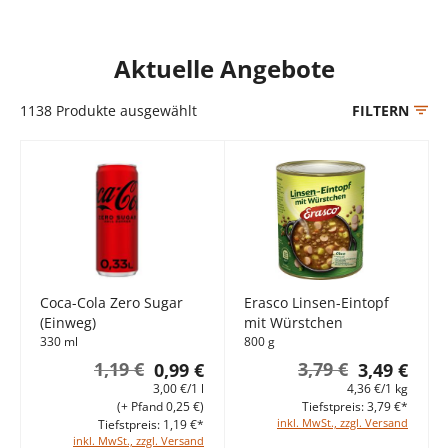
Aktuelle Angebote
1138
Produkte ausgewählt
FILTERN
Coca-Cola Zero Sugar
Erasco Linsen-Eintopf
(Einweg)
mit Würstchen
330 ml
800 g
1,19 €
3,79 €
0,99 €
3,49 €
3,00 €/1 l
4,36 €/1 kg
(+ Pfand 0,25 €)
Tiefstpreis: 3,79 €*
inkl. MwSt., zzgl. Versand
Tiefstpreis: 1,19 €*
inkl. MwSt., zzgl. Versand