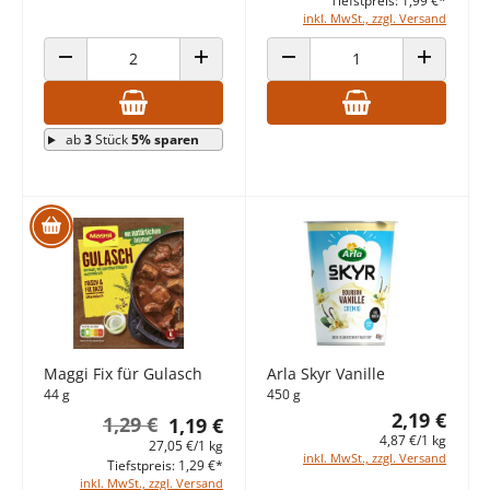
Tiefstpreis: 1,99 €*
inkl. MwSt., zzgl. Versand
ANZAHL VERRINGERN
ANZAHL ERHÖHEN
ANZAHL VERRINGERN
ANZAHL E
ab
3
Stück
5% sparen
Maggi Fix für Gulasch
Arla Skyr Vanille
44 g
450 g
2,19 €
1,29 €
1,19 €
4,87 €/1 kg
27,05 €/1 kg
inkl. MwSt., zzgl. Versand
Tiefstpreis: 1,29 €*
inkl. MwSt., zzgl. Versand