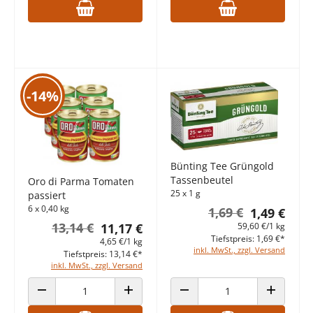
-14%
Bünting Tee Grüngold
Tassenbeutel
Oro di Parma Tomaten
25 x 1 g
passiert
6 x 0,40 kg
1,69 €
1,49 €
13,14 €
59,60 €/1 kg
11,17 €
Tiefstpreis: 1,69 €*
4,65 €/1 kg
inkl. MwSt., zzgl. Versand
Tiefstpreis: 13,14 €*
inkl. MwSt., zzgl. Versand
ANZAHL VERRINGERN
ANZAHL ERHÖHEN
ANZAHL VERRINGERN
ANZAHL E