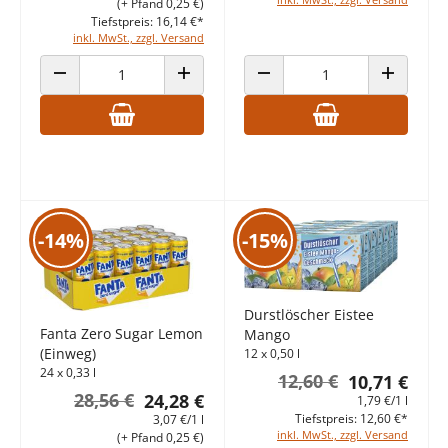
(+ Pfand 0,25 €)
Tiefstpreis: 16,14 €*
inkl. MwSt., zzgl. Versand
ANZAHL VERRINGERN
ANZAHL ERHÖHEN
ANZAHL VERRINGERN
ANZAHL E
-14%
-15%
Durstlöscher Eistee
Fanta Zero Sugar Lemon
Mango
(Einweg)
12 x 0,50 l
24 x 0,33 l
12,60 €
10,71 €
28,56 €
24,28 €
1,79 €/1 l
Tiefstpreis: 12,60 €*
3,07 €/1 l
inkl. MwSt., zzgl. Versand
(+ Pfand 0,25 €)