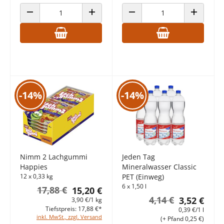
ANZAHL VERRINGERN
ANZAHL ERHÖHEN
ANZAHL VERRINGERN
ANZAHL E
-14%
-14%
Nimm 2 Lachgummi
Jeden Tag
Happies
Mineralwasser Classic
12 x 0,33 kg
PET (Einweg)
6 x 1,50 l
17,88 €
15,20 €
4,14 €
3,52 €
3,90 €/1 kg
Tiefstpreis: 17,88 €*
0,39 €/1 l
inkl. MwSt., zzgl. Versand
(+ Pfand 0,25 €)