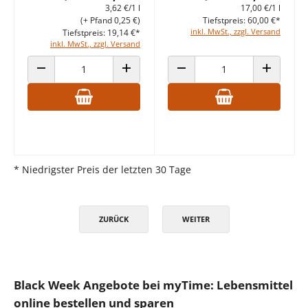
3,62 €/1 l
17,00 €/1 l
(+ Pfand 0,25 €)
Tiefstpreis: 60,00 €*
inkl. MwSt., zzgl. Versand
Tiefstpreis: 19,14 €*
inkl. MwSt., zzgl. Versand
ANZAHL VERRINGERN
ANZAHL ERHÖHEN
ANZAHL VERRINGERN
ANZAHL E
* Niedrigster Preis der letzten 30 Tage
ZURÜCK
WEITER
Black Week Angebote bei myTime: Lebensmittel
online bestellen und sparen