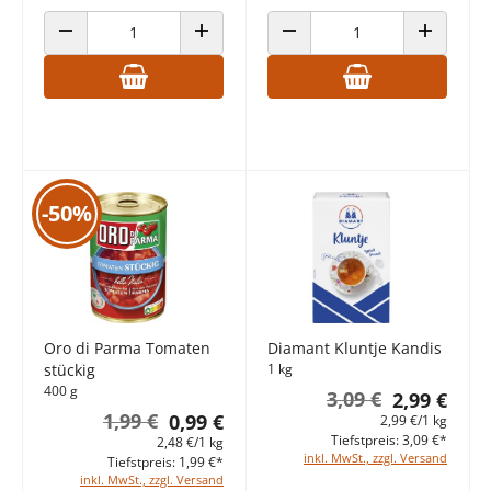
ANZAHL VERRINGERN
ANZAHL ERHÖHEN
ANZAHL VERRINGERN
ANZAHL E
-50%
Oro di Parma Tomaten
Diamant Kluntje Kandis
stückig
1 kg
400 g
3,09 €
2,99 €
1,99 €
0,99 €
2,99 €/1 kg
Tiefstpreis: 3,09 €*
2,48 €/1 kg
inkl. MwSt., zzgl. Versand
Tiefstpreis: 1,99 €*
inkl. MwSt., zzgl. Versand