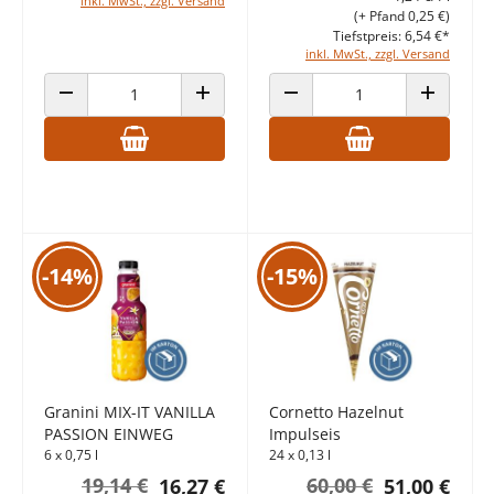
inkl. MwSt., zzgl. Versand
(+ Pfand 0,25 €)
Tiefstpreis: 6,54 €*
inkl. MwSt., zzgl. Versand
ANZAHL VERRINGERN
ANZAHL ERHÖHEN
ANZAHL VERRINGERN
ANZAHL E
-14%
-15%
Granini MIX-IT VANILLA
Cornetto Hazelnut
PASSION EINWEG
Impulseis
6 x 0,75 l
24 x 0,13 l
19,14 €
60,00 €
16,27 €
51,00 €