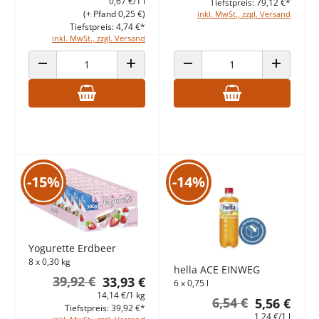
0,67 €/1 l
Tiefstpreis: 79,12 €*
(+ Pfand 0,25 €)
inkl. MwSt., zzgl. Versand
Tiefstpreis: 4,74 €*
inkl. MwSt., zzgl. Versand
ANZAHL VERRINGERN
ANZAHL ERHÖHEN
ANZAHL VERRINGERN
ANZAHL E
-15%
-14%
Yogurette Erdbeer
8 x 0,30 kg
hella ACE EINWEG
39,92 €
33,93 €
6 x 0,75 l
14,14 €/1 kg
6,54 €
5,56 €
Tiefstpreis: 39,92 €*
1,24 €/1 l