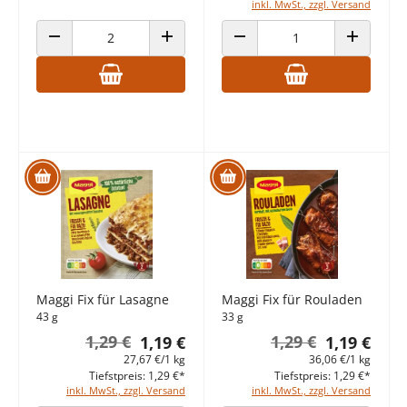
inkl. MwSt., zzgl. Versand
ANZAHL VERRINGERN
ANZAHL ERHÖHEN
ANZAHL VERRINGERN
ANZAHL E
Maggi Fix für Lasagne
Maggi Fix für Rouladen
43 g
33 g
1,29 €
1,29 €
1,19 €
1,19 €
27,67 €/1 kg
36,06 €/1 kg
Tiefstpreis: 1,29 €*
Tiefstpreis: 1,29 €*
inkl. MwSt., zzgl. Versand
inkl. MwSt., zzgl. Versand