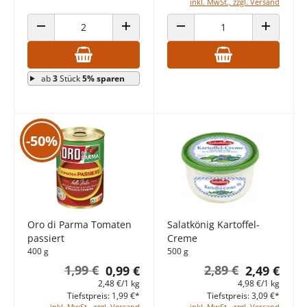
inkl. MwSt., zzgl. Versand
ANZAHL VERRINGERN
ANZAHL ERHÖHEN
ANZAHL VERRINGERN
ANZAHL E
ab
3
Stück
5% sparen
-50%
Oro di Parma Tomaten
Salatkönig Kartoffel-
passiert
Creme
400 g
500 g
1,99 €
2,89 €
0,99 €
2,49 €
2,48 €/1 kg
4,98 €/1 kg
Tiefstpreis: 1,99 €*
Tiefstpreis: 3,09 €*
inkl. MwSt., zzgl. Versand
inkl. MwSt., zzgl. Versand