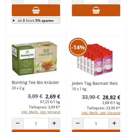
ANZAHL VERRINGERN
ANZAHL ERHÖHEN
ANZAHL VERRINGERN
ANZAHL E
ab
3
Stück
5% sparen
-14%
Bünting Tee Bio Kräuter
Jeden Tag Basmati Reis
20 x 2 g
10 x 1 kg
3,09 €
2,69 €
33,90 €
28,82 €
67,25 €/1 kg
2,88 €/1 kg
Tiefstpreis: 3,09 €*
Tiefstpreis: 33,90 €*
inkl. MwSt., zzgl. Versand
inkl. MwSt., zzgl. Versand
ANZAHL VERRINGERN
ANZAHL ERHÖHEN
ANZAHL VERRINGERN
ANZAHL E