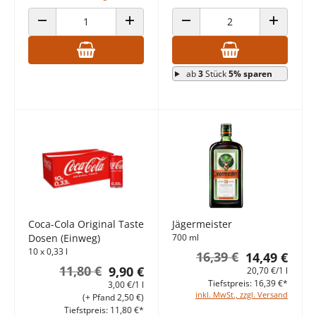
ANZAHL VERRINGERN
ANZAHL ERHÖHEN
ANZAHL VERRINGERN
ANZAHL E
ab
3
Stück
5% sparen
Coca-Cola Original Taste
Jägermeister
Dosen (Einweg)
700 ml
10 x 0,33 l
16,39 €
14,49 €
11,80 €
9,90 €
20,70 €/1 l
Tiefstpreis: 16,39 €*
3,00 €/1 l
inkl. MwSt., zzgl. Versand
(+ Pfand 2,50 €)
Tiefstpreis: 11,80 €*