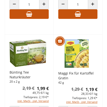
ANZAHL VERRINGERN
ANZAHL ERHÖHEN
ANZAHL VERRINGERN
ANZAHL E
Bünting Tee
Maggi Fix für Kartoffel
Naturkräuter
Gratin
20 x 2 g
42 g
2,19 €
1,99 €
1,29 €
1,19 €
49,75 €/1 kg
28,33 €/1 kg
Tiefstpreis: 2,19 €*
Tiefstpreis: 1,29 €*
inkl. MwSt., zzgl. Versand
inkl. MwSt., zzgl. Versand