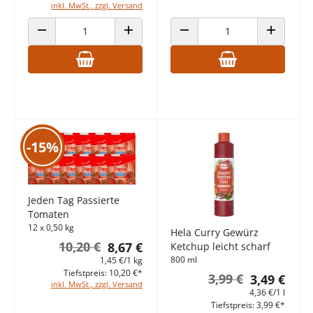
inkl. MwSt., zzgl. Versand
ANZAHL VERRINGERN
ANZAHL ERHÖHEN
ANZAHL VERRINGERN
ANZAHL E
-15%
Jeden Tag Passierte
Tomaten
12 x 0,50 kg
Hela Curry Gewürz
10,20 €
8,67 €
Ketchup leicht scharf
800 ml
1,45 €/1 kg
Tiefstpreis: 10,20 €*
3,99 €
3,49 €
inkl. MwSt., zzgl. Versand
4,36 €/1 l
Tiefstpreis: 3,99 €*