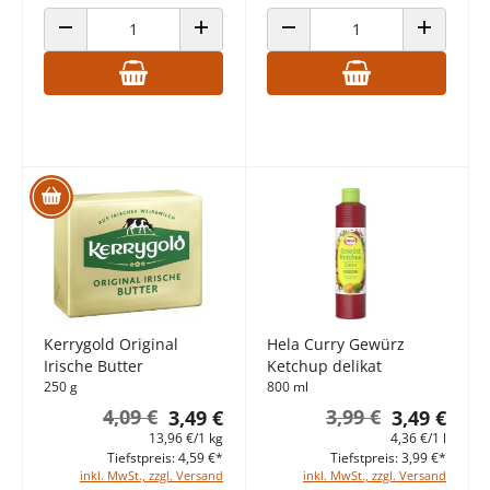
ANZAHL VERRINGERN
ANZAHL ERHÖHEN
ANZAHL VERRINGERN
ANZAHL E
Kerrygold Original
Hela Curry Gewürz
Irische Butter
Ketchup delikat
250 g
800 ml
4,09 €
3,99 €
3,49 €
3,49 €
13,96 €/1 kg
4,36 €/1 l
Tiefstpreis: 4,59 €*
Tiefstpreis: 3,99 €*
inkl. MwSt., zzgl. Versand
inkl. MwSt., zzgl. Versand