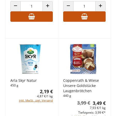
ANZAHL VERRINGERN
ANZAHL ERHÖHEN
ANZAHL VERRINGERN
ANZAHL E
Arla Skyr Natur
Coppenrath & Wiese
450 g
Unsere Goldstücke
2,19 €
Laugenbrötchen
440 g
4,87 €/1 kg
inkl. MwSt., zzgl. Versand
3,99 €
3,49 €
7,93 €/1 kg
Tiefstpreis: 3,99 €*