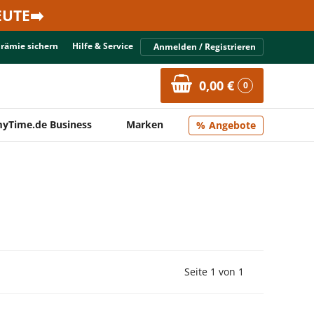
UTE➡️
Prämie sichern
Hilfe & Service
Anmelden / Registrieren
0,00 €
0
yTime.de Business
Marken
Angebote
Vorherige Seite
Nächste Seit
Seite 1 von 1