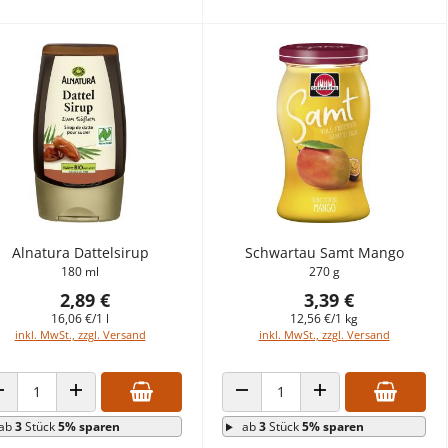
Alnatura Dattelsirup
Schwartau Samt Mango
180 ml
270 g
2,89 €
3,39 €
16,06 €/1 l
12,56 €/1 kg
inkl. MwSt., zzgl. Versand
inkl. MwSt., zzgl. Versand
ANZAHL VERRINGERN
ANZAHL ERHÖHEN
ANZAHL VERRINGERN
ANZAHL ERHÖHEN
ab
3
Stück
5% sparen
ab
3
Stück
5% sparen