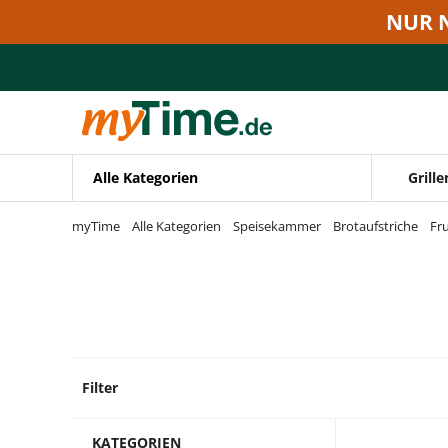
Zum Hauptinhalt springen
NUR 
Zur Navigation springen
Zur Suche springen
Alle Kategorien
Grille
myTime
Alle Kategorien
Speisekammer
Brotaufstriche
Fr
Filter
19 Pro
KATEGORIEN