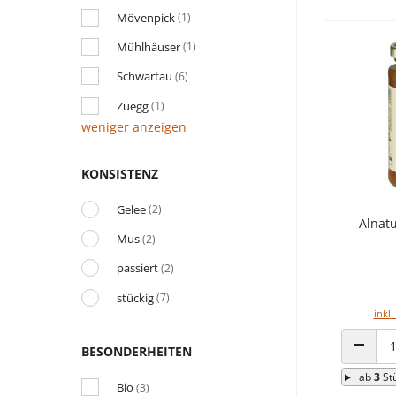
Mövenpick
(1)
Mühlhäuser
(1)
Schwartau
(6)
Zuegg
(1)
weniger anzeigen
KONSISTENZ
Gelee
(2)
Alnatu
Mus
(2)
passiert
(2)
stückig
(7)
inkl.
BESONDERHEITEN
ANZAHL
ab
3
St
Bio
(3)