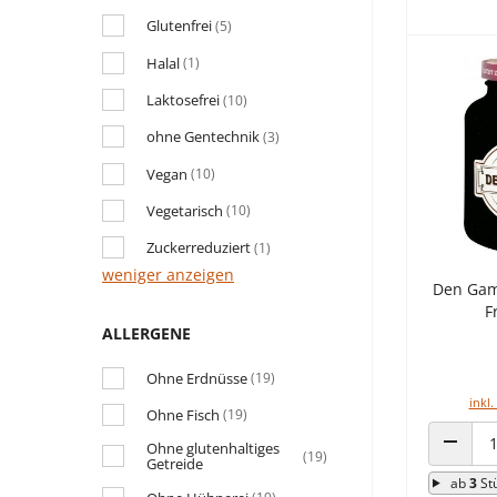
Glutenfrei
(5)
Halal
(1)
Laktosefrei
(10)
ohne Gentechnik
(3)
Vegan
(10)
Vegetarisch
(10)
Zuckerreduziert
(1)
weniger anzeigen
Den Gaml
F
ALLERGENE
Ohne Erdnüsse
(19)
inkl.
Ohne Fisch
(19)
Ohne glutenhaltiges
(19)
Getreide
ANZAHL
ab
3
St