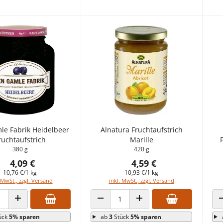
e Fabrik Heidelbeer
Alnatura Fruchtaufstrich
ruchtaufstrich
Marille
380 g
420 g
4,09 €
4,59 €
10,76 €/1 kg
10,93 €/1 kg
 MwSt., zzgl. Versand
inkl. MwSt., zzgl. Versand
 VERRINGERN
ANZAHL ERHÖHEN
ANZAHL VERRINGERN
ANZAHL ERHÖHEN
ück
5% sparen
ab
3
Stück
5% sparen