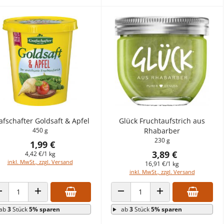
afschafter Goldsaft & Apfel
Glück Fruchtaufstrich aus
450 g
Rhabarber
230 g
1,99 €
3,89 €
4,42 €/1 kg
inkl. MwSt., zzgl. Versand
16,91 €/1 kg
inkl. MwSt., zzgl. Versand
ANZAHL VERRINGERN
ANZAHL ERHÖHEN
ANZAHL VERRINGERN
ANZAHL ERHÖHEN
ab
3
Stück
5% sparen
ab
3
Stück
5% sparen