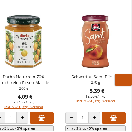
Darbo Naturrein 70%
Schwartau Samt Pfirsich
Fruchtreich Rosen Marille
270 g
WARE
200 g
3,39 €
4,09 €
12,56 €/1 kg
inkl. MwSt., zzgl. Versand
20,45 €/1 kg
inkl. MwSt., zzgl. Versand
ANZAHL VERRINGERN
ANZAHL ERHÖHEN
ANZAHL VERRINGERN
ANZAHL ERHÖHEN
ab
3
Stück
5% sparen
ab
3
Stück
5% sparen