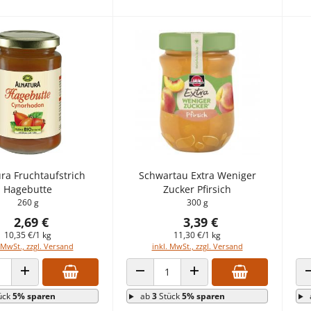
ra Fruchtaufstrich
Schwartau Extra Weniger
Hagebutte
Zucker Pfirsich
260 g
300 g
2,69 €
3,39 €
10,35 €/1 kg
11,30 €/1 kg
 MwSt., zzgl. Versand
inkl. MwSt., zzgl. Versand
 VERRINGERN
ANZAHL ERHÖHEN
ANZAHL VERRINGERN
ANZAHL ERHÖHEN
ück
5% sparen
ab
3
Stück
5% sparen