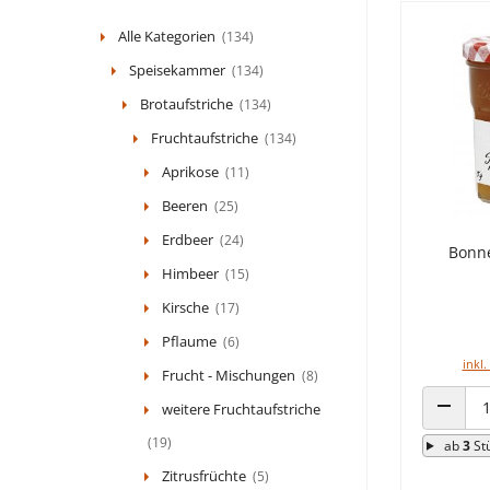
Alle Kategorien
(134)
Speisekammer
(134)
Brotaufstriche
(134)
Fruchtaufstriche
(134)
Aprikose
(11)
Beeren
(25)
Erdbeer
(24)
Bonne
Himbeer
(15)
Kirsche
(17)
Pflaume
(6)
inkl.
Frucht - Mischungen
(8)
weitere Fruchtaufstriche
ANZAHL
(19)
ab
3
St
Zitrusfrüchte
(5)