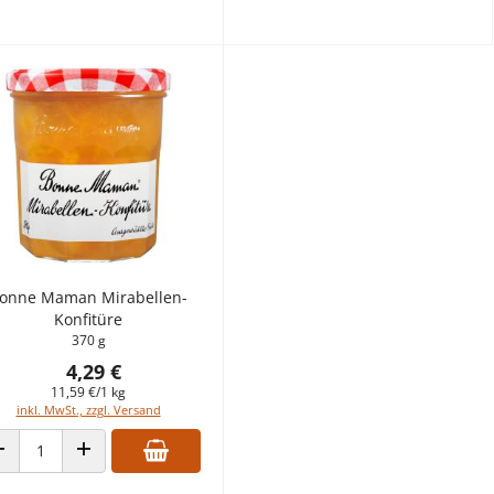
onne Maman Mirabellen-
Konfitüre
370 g
4,29 €
11,59 €/1 kg
inkl. MwSt., zzgl. Versand
ANZAHL VERRINGERN
ANZAHL ERHÖHEN