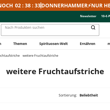
NOCH
02 : 38 : 33
DONNERHAMMER⚡NUR HE
Newsletter
10-€-
Nach Produkten suchen
n
Themen
Spirituosen-Welt
Ernähren
m
uchtaufstriche
weitere Fruchtaufstriche
weitere Fruchtaufstriche
Sortierung:
Beliebtheit
dukte ausgewählt