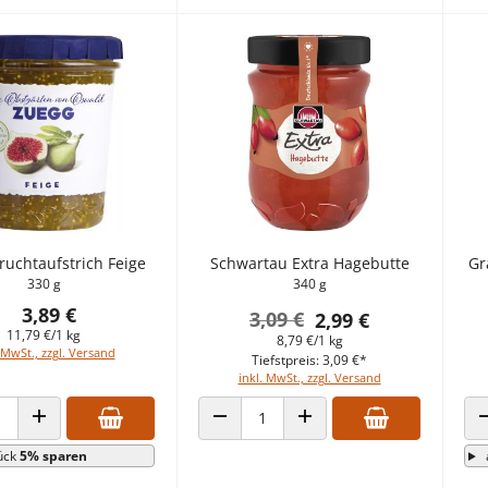
ruchtaufstrich Feige
Schwartau Extra Hagebutte
Gr
330 g
340 g
3,89 €
3,09 €
2,99 €
11,79 €/1 kg
8,79 €/1 kg
 MwSt., zzgl. Versand
Tiefstpreis: 3,09 €*
inkl. MwSt., zzgl. Versand
 VERRINGERN
ANZAHL ERHÖHEN
ANZAHL VERRINGERN
ANZAHL ERHÖHEN
ück
5% sparen