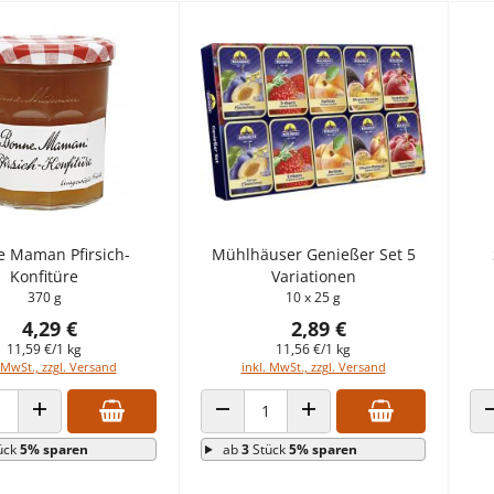
 Maman Pfirsich-
Mühlhäuser Genießer Set 5
Konfitüre
Variationen
370 g
10 x 25 g
4,29 €
2,89 €
11,59 €/1 kg
11,56 €/1 kg
 MwSt., zzgl. Versand
inkl. MwSt., zzgl. Versand
 VERRINGERN
ANZAHL ERHÖHEN
ANZAHL VERRINGERN
ANZAHL ERHÖHEN
ück
5% sparen
ab
3
Stück
5% sparen