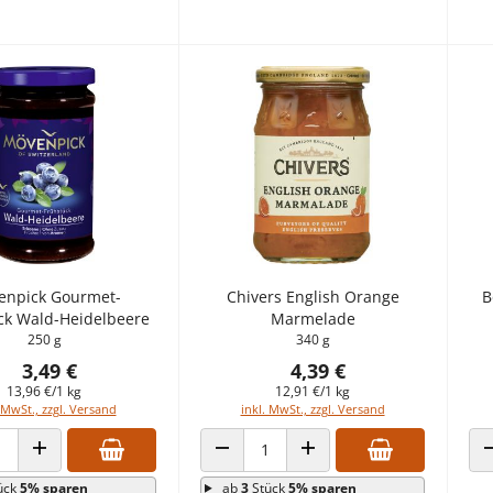
enpick Gourmet-
Chivers English Orange
B
ck Wald-Heidelbeere
Marmelade
250 g
340 g
3,49 €
4,39 €
13,96 €/1 kg
12,91 €/1 kg
 MwSt., zzgl. Versand
inkl. MwSt., zzgl. Versand
 VERRINGERN
ANZAHL ERHÖHEN
ANZAHL VERRINGERN
ANZAHL ERHÖHEN
ück
5% sparen
ab
3
Stück
5% sparen