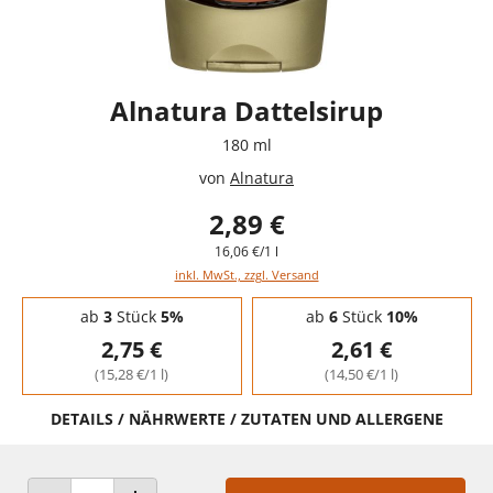
Alnatura Dattelsirup
180 ml
von
Alnatura
2,89 €
16,06 €/1 l
inkl. MwSt., zzgl. Versand
Staffelpreise - Mengenrabatt
ab
3
Stück
5%
ab
6
Stück
10%
2,75 €
2,61 €
(15,28 €/1 l)
(14,50 €/1 l)
DETAILS / NÄHRWERTE / ZUTATEN UND ALLERGENE