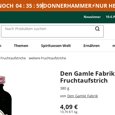
NOCH
04 : 35 : 59
DONNERHAMMER⚡NUR HE
Newsletter
10-€-
Nach Produkten suchen
n
Themen
Spirituosen-Welt
Ernähren
m
Fruchtaufstriche
weitere Fruchtaufstriche
Den Gamle Fabrik
Fruchtaufstrich
380 g
von
Den Gamle Fabrik
4,09 €
10,76 €/1 kg