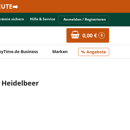
UTE➡️
Prämie sichern
Hilfe & Service
Anmelden / Registrieren
0,00 €
0
yTime.de Business
Marken
Angebote
 Heidelbeer