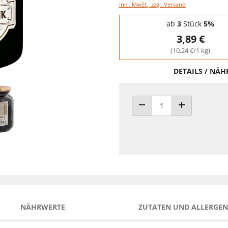
inkl. MwSt., zzgl. Versand
Staffelpreise - Mengenrabatt
ab
3
Stück
5%
3,89 €
(10,24 €/1 kg)
DETAILS / NÄ
ANZAHL VERRINGERN
ANZAHL ERHÖH
NÄHRWERTE
ZUTATEN UND ALLERGEN