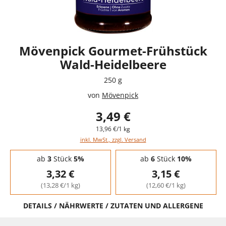
Mövenpick Gourmet-Frühstück
Wald-Heidelbeere
250 g
von
Mövenpick
3,49 €
13,96 €/1 kg
inkl. MwSt., zzgl. Versand
Staffelpreise - Mengenrabatt
ab
3
Stück
5%
ab
6
Stück
10%
3,32 €
3,15 €
(13,28 €/1 kg)
(12,60 €/1 kg)
DETAILS / NÄHRWERTE / ZUTATEN UND ALLERGENE