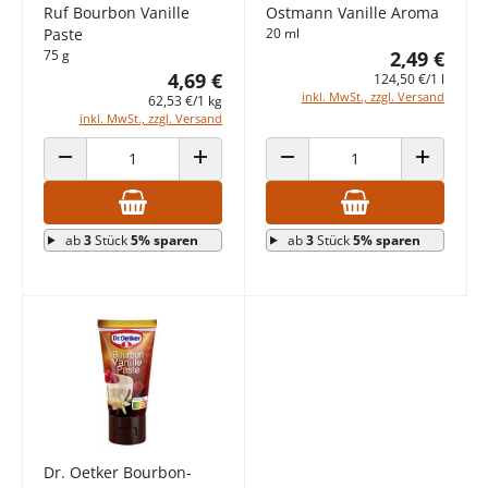
Ruf Bourbon Vanille
Ostmann Vanille Aroma
Paste
20 ml
75 g
2,49 €
4,69 €
124,50 €/1 l
inkl. MwSt., zzgl. Versand
62,53 €/1 kg
inkl. MwSt., zzgl. Versand
ANZAHL VERRINGERN
ANZAHL ERHÖHEN
ANZAHL VERRINGERN
ANZAHL E
ab
3
Stück
5% sparen
ab
3
Stück
5% sparen
Dr. Oetker Bourbon-