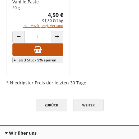
Vanille Paste
50 g
4,59 €
91,80 €/1 kg
inkl. MwSt., zzgl. Versand
ANZAHL VERRINGERN
ANZAHL ERHÖHEN
ab
3
Stück
5% sparen
* Niedrigster Preis der letzten 30 Tage
ZURÜCK
WEITER
Wir über uns