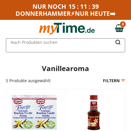
Zum Hauptinhalt springen
NUR NOCH
15 : 11 : 39
DONNERHAMMER⚡NUR HEUTE➡️
Zur Navigation springen
Zur Suche springen
0
0,00 €
MAIN MENU
Nach Produkten suchen
Vanillearoma
5
Produkte ausgewählt
FILTERN