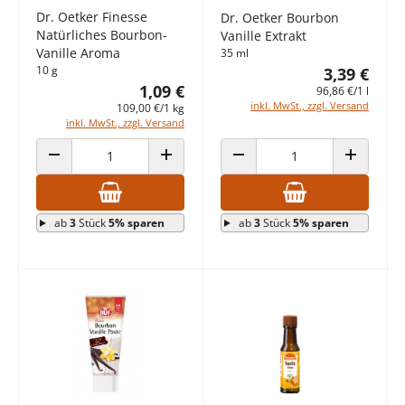
Dr. Oetker Finesse
Dr. Oetker Bourbon
Natürliches Bourbon-
Vanille Extrakt
Vanille Aroma
35 ml
10 g
3,39 €
1,09 €
96,86 €/1 l
inkl. MwSt., zzgl. Versand
109,00 €/1 kg
inkl. MwSt., zzgl. Versand
ANZAHL VERRINGERN
ANZAHL ERHÖHEN
ANZAHL VERRINGERN
ANZAHL E
ab
3
Stück
5% sparen
ab
3
Stück
5% sparen