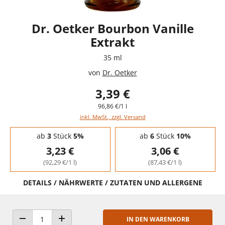
Dr. Oetker Bourbon Vanille
Extrakt
35 ml
von
Dr. Oetker
3,39 €
96,86 €/1 l
inkl. MwSt., zzgl. Versand
Staffelpreise - Mengenrabatt
ab
3
Stück
5%
ab
6
Stück
10%
3,23 €
3,06 €
(92,29 €/1 l)
(87,43 €/1 l)
DETAILS / NÄHRWERTE / ZUTATEN UND ALLERGENE
IN DEN WARENKORB