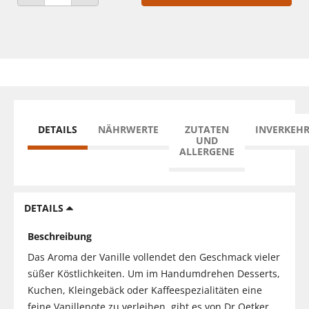
ANZAHL VERRINGERN
ANZAHL ERHÖHEN
DETAILS
NÄHRWERTE
ZUTATEN
INVERKEH
UND
ALLERGENE
DETAILS
Beschreibung
Das Aroma der Vanille vollendet den Geschmack vieler
süßer Köstlichkeiten. Um im Handumdrehen Desserts,
Kuchen, Kleingebäck oder Kaffeespezialitäten eine
feine Vanillenote zu verleihen, gibt es von Dr.Oetker