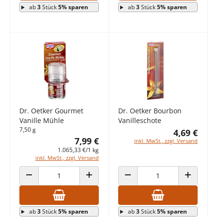
ab
3
Stück
5% sparen
ab
3
Stück
5% sparen
Dr. Oetker Gourmet
Dr. Oetker Bourbon
Vanille Mühle
Vanilleschote
7,50 g
4,69 €
7,99 €
inkl. MwSt., zzgl. Versand
1.065,33 €/1 kg
inkl. MwSt., zzgl. Versand
ANZAHL VERRINGERN
ANZAHL ERHÖHEN
ANZAHL VERRINGERN
ANZAHL E
ab
3
Stück
5% sparen
ab
3
Stück
5% sparen