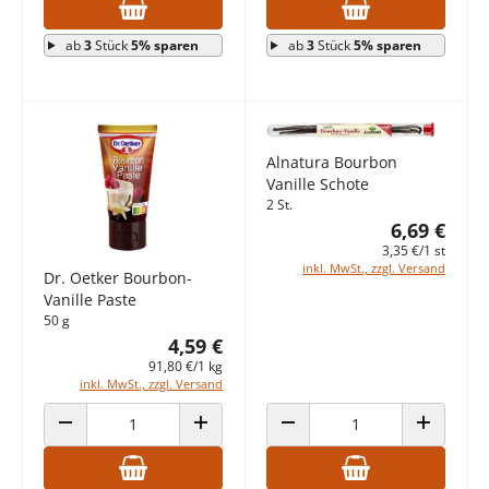
ab
3
Stück
5% sparen
ab
3
Stück
5% sparen
Alnatura Bourbon
Vanille Schote
2 St.
6,69 €
3,35 €/1 st
inkl. MwSt., zzgl. Versand
Dr. Oetker Bourbon-
Vanille Paste
50 g
4,59 €
91,80 €/1 kg
inkl. MwSt., zzgl. Versand
ANZAHL VERRINGERN
ANZAHL ERHÖHEN
ANZAHL VERRINGERN
ANZAHL E