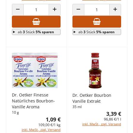
ANZAHL VERRINGERN
ANZAHL ERHÖHEN
ANZAHL VERRINGERN
ANZAHL E
ab
3
Stück
5% sparen
ab
3
Stück
5% sparen
Dr. Oetker Finesse
Dr. Oetker Bourbon
Natürliches Bourbon-
Vanille Extrakt
Vanille Aroma
35 ml
10 g
3,39 €
1,09 €
96,86 €/1 l
inkl. MwSt., zzgl. Versand
109,00 €/1 kg
inkl. MwSt., zzgl. Versand