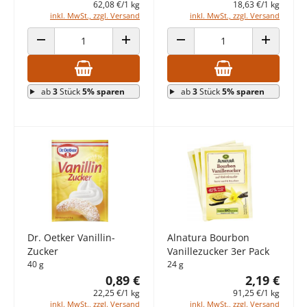
62,08 €/1 kg
18,63 €/1 kg
inkl. MwSt., zzgl. Versand
inkl. MwSt., zzgl. Versand
ANZAHL VERRINGERN
ANZAHL ERHÖHEN
ANZAHL VERRINGERN
ANZAHL E
ab
3
Stück
5% sparen
ab
3
Stück
5% sparen
Dr. Oetker Vanillin-
Alnatura Bourbon
Zucker
Vanillezucker 3er Pack
40 g
24 g
0,89 €
2,19 €
22,25 €/1 kg
91,25 €/1 kg
inkl. MwSt., zzgl. Versand
inkl. MwSt., zzgl. Versand