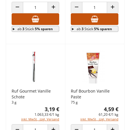
ANZAHL VERRINGERN
ANZAHL ERHÖHEN
ANZAHL VERRINGERN
ANZAHL E
ab
3
Stück
5% sparen
ab
3
Stück
5% sparen
Ruf Gourmet Vanille
Ruf Bourbon Vanille
Schote
Paste
3 g
75 g
3,19 €
4,59 €
1.063,33 €/1 kg
61,20 €/1 kg
inkl. MwSt., zzgl. Versand
inkl. MwSt., zzgl. Versand