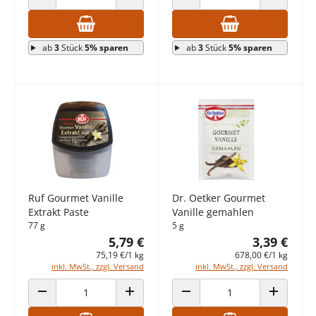
ANZAHL VERRINGERN
ANZAHL ERHÖHEN
ANZAHL VERRINGERN
ANZAHL E
ab
3
Stück
5% sparen
ab
3
Stück
5% sparen
Ruf Gourmet Vanille
Dr. Oetker Gourmet
Extrakt Paste
Vanille gemahlen
77 g
5 g
5,79 €
3,39 €
75,19 €/1 kg
678,00 €/1 kg
inkl. MwSt., zzgl. Versand
inkl. MwSt., zzgl. Versand
ANZAHL VERRINGERN
ANZAHL ERHÖHEN
ANZAHL VERRINGERN
ANZAHL E