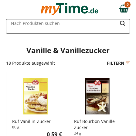
Zum Hauptinhalt springen
0
0,00 €
Zur Navigation springen
MAIN MENU
Nach Produkten suchen
Zur Suche springen
Vanille & Vanillezucker
18
Produkte ausgewählt
FILTERN
Ruf Vanillin-Zucker
Ruf Bourbon Vanille-
80 g
Zucker
0,59 €
24 g