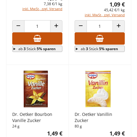
1,09 €
7,38 €/1 kg
inkl. MwSt., zzgl. Versand
45,42 €/1 kg
inkl. MwSt., zzgl. Versand
ANZAHL VERRINGERN
ANZAHL ERHÖHEN
ANZAHL VERRINGERN
ANZAHL E
ab
3
Stück
5% sparen
ab
3
Stück
5% sparen
Dr. Oetker Bourbon
Dr. Oetker Vanillin
Vanille Zucker
Zucker
24 g
80 g
1,49 €
1,49 €