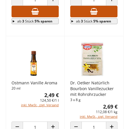
ANZAHL VERRINGERN
ANZAHL ERHÖHEN
ANZAHL VERRINGERN
ANZAHL E
ab
3
Stück
5% sparen
ab
3
Stück
5% sparen
Ostmann Vanille Aroma
Dr. Oetker Natürlich
20 ml
Bourbon Vanillezucker
2,49 €
mit Rohrohrzucker
3 x 8 g
124,50 €/1 l
inkl. MwSt., zzgl. Versand
2,69 €
112,08 €/1 kg
inkl. MwSt., zzgl. Versand