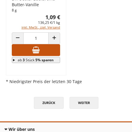
Butter-Vanille
8 g
1,09 €
136,25 €/1 kg
inkl. MwSt., zzgl. Versand
ANZAHL VERRINGERN
ANZAHL ERHÖHEN
ab
3
Stück
5% sparen
* Niedrigster Preis der letzten 30 Tage
ZURÜCK
WEITER
Wir über uns