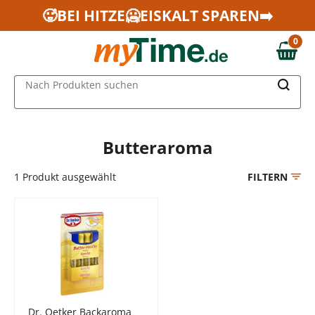
Zum Hauptinhalt springen
🥵BEI HITZE🥶EISKALT SPAREN➡️
Zur Navigation springen
0
Zur Suche springen
0,00 €
MAIN MENU
Nach Produkten suchen
Butteraroma
1
Produkt ausgewählt
FILTERN
Dr. Oetker Backaroma