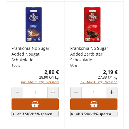
Frankonia No Sugar
Frankonia No Sugar
Added Nougat
Added Zartbitter
Schokolade
Schokolade
100 g
80 g
2,89 €
2,19 €
28,90 €/1 kg
27,38 €/1 kg
inkl. MwSt., zzgl. Versand
inkl. MwSt., zzgl. Versand
ANZAHL VERRINGERN
ANZAHL ERHÖHEN
ANZAHL VERRINGERN
ANZAHL E
ab
3
Stück
5% sparen
ab
3
Stück
5% sparen