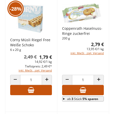
-28%
Coppenrath Haselnuss-
Ringe zuckerfrei
200 g
Corny Müsli Riegel Free
2,79 €
Weiße Schoko
13,95 €/1 kg
6 x 20 g
inkl. MwSt., zzgl. Versand
2,49 €
1,79 €
14,92 €/1 kg
Tiefstpreis: 2,49 €*
inkl. MwSt., zzgl. Versand
ANZAHL VERRINGERN
ANZAHL ERHÖHEN
ANZAHL VERRINGERN
ANZAHL E
ab
3
Stück
5% sparen