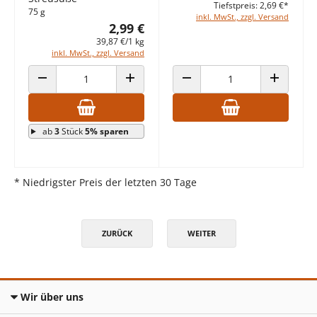
Tiefstpreis: 2,69 €*
75 g
inkl. MwSt., zzgl. Versand
2,99 €
39,87 €/1 kg
inkl. MwSt., zzgl. Versand
ANZAHL VERRINGERN
ANZAHL ERHÖHEN
ANZAHL VERRINGERN
ANZAHL E
ab
3
Stück
5% sparen
* Niedrigster Preis der letzten 30 Tage
ZURÜCK
WEITER
Wir über uns