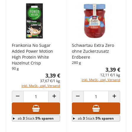
Frankonia No Sugar
Schwartau Extra Zero
Added Power Motion
ohne Zuckerzusatz
High Protein White
Erdbeere
Hazelnut Crisp
280 g
90 g
3,39 €
3,39 €
12,11 €/1 kg
inkl. MwSt., zzgl. Versand
37,67 €/1 kg
inkl. MwSt., zzgl. Versand
ANZAHL VERRINGERN
ANZAHL ERHÖHEN
ANZAHL VERRINGERN
ANZAHL E
ab
3
Stück
5% sparen
ab
3
Stück
5% sparen