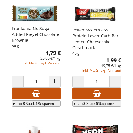
Frankonia No Sugar
Power System 45%
Added Riegel Chocolate
Protein Lower Carb Bar
Brownie
Lemon Cheesecake
50 g
Geschmack
1,79 €
40 g
35,80 €/1 kg
1,99 €
inkl. MwSt., zzgl. Versand
49,75 €/1 kg
inkl. MwSt., zzgl. Versand
ANZAHL VERRINGERN
ANZAHL ERHÖHEN
ANZAHL VERRINGERN
ANZAHL E
ab
3
Stück
5% sparen
ab
3
Stück
5% sparen