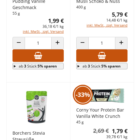
Pudding Vanille
Müsli Schoko & Nuss
Geschmack
400 g
55 g
5,79 €
1,99 €
14,48 €/1 kg
inkl. MwSt., zzgl. Versand
36,18 €/1 kg
inkl. MwSt., zzgl. Versand
ANZAHL VERRINGERN
ANZAHL ERHÖHEN
ANZAHL VERRINGERN
ANZAHL E
ab
3
Stück
5% sparen
ab
3
Stück
5% sparen
-33%
Corny Your Protein Bar
Vanilla White Crunch
45 g
2,69 €
1,79 €
Borchers Stevia
39,78 €/1 kg
Streusüße