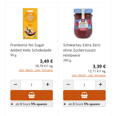
Frankonia No Sugar
Schwartau Extra Zero
Added Keks Schokolade
ohne Zuckerzusatz
90 g
Himbeere
3,49 €
280 g
3,39 €
38,78 €/1 kg
inkl. MwSt., zzgl. Versand
12,11 €/1 kg
inkl. MwSt., zzgl. Versand
ANZAHL VERRINGERN
ANZAHL ERHÖHEN
ANZAHL VERRINGERN
ANZAHL E
ab
3
Stück
5% sparen
ab
3
Stück
5% sparen