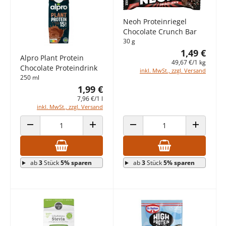
Neoh Proteinriegel
Chocolate Crunch Bar
30 g
1,49 €
Alpro Plant Protein
49,67 €/1 kg
Chocolate Proteindrink
inkl. MwSt., zzgl. Versand
250 ml
1,99 €
7,96 €/1 l
inkl. MwSt., zzgl. Versand
ANZAHL VERRINGERN
ANZAHL ERHÖHEN
ANZAHL VERRINGERN
ANZAHL E
ab
3
Stück
5% sparen
ab
3
Stück
5% sparen