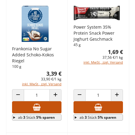
Power System 35%
Protein Snack Power
Joghurt Geschmack
45 g
Frankonia No Sugar
1,69 €
Added Schoko-Kokos
37,56 €/1 kg
Riegel
inkl. MwSt., zzgl. Versand
100 g
3,39 €
33,90 €/1 kg
inkl. MwSt., zzgl. Versand
ANZAHL VERRINGERN
ANZAHL ERHÖHEN
ANZAHL VERRINGERN
ANZAHL E
ab
3
Stück
5% sparen
ab
3
Stück
5% sparen