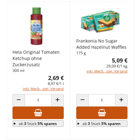
Frankonia No Sugar
Added Hazelnut Waffles
Hela Original Tomaten
175 g
Ketchup ohne
5,09 €
Zuckerzusatz
29,09 €/1 kg
300 ml
inkl. MwSt., zzgl. Versand
2,69 €
8,97 €/1 l
inkl. MwSt., zzgl. Versand
ANZAHL VERRINGERN
ANZAHL ERHÖHEN
ANZAHL VERRINGERN
ANZAHL E
ab
3
Stück
5% sparen
ab
3
Stück
5% sparen