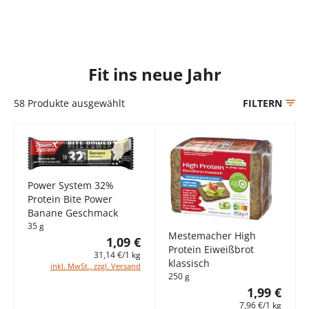
Fit ins neue Jahr
58
Produkte ausgewählt
FILTERN
Power System 32%
Protein Bite Power
Banane Geschmack
35 g
Mestemacher High
1,09 €
Protein Eiweißbrot
31,14 €/1 kg
klassisch
inkl. MwSt., zzgl. Versand
250 g
1,99 €
7,96 €/1 kg