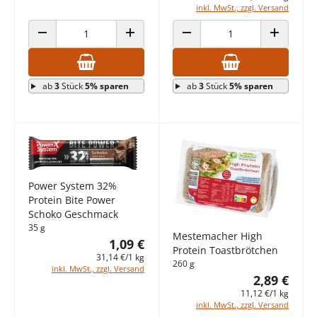
inkl. MwSt., zzgl. Versand
ANZAHL VERRINGERN
ANZAHL ERHÖHEN
ANZAHL VERRINGERN
ANZAHL E
ab
3
Stück
5% sparen
ab
3
Stück
5% sparen
Power System 32%
Protein Bite Power
Schoko Geschmack
35 g
Mestemacher High
1,09 €
Protein Toastbrötchen
31,14 €/1 kg
260 g
inkl. MwSt., zzgl. Versand
2,89 €
11,12 €/1 kg
inkl. MwSt., zzgl. Versand