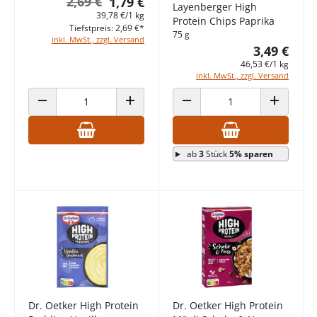
2,69 €
1,79 €
Layenberger High
39,78 €/1 kg
Protein Chips Paprika
Tiefstpreis: 2,69 €*
75 g
inkl. MwSt., zzgl. Versand
3,49 €
46,53 €/1 kg
inkl. MwSt., zzgl. Versand
ANZAHL VERRINGERN
ANZAHL ERHÖHEN
ANZAHL VERRINGERN
ANZAHL E
ab
3
Stück
5% sparen
Dr. Oetker High Protein
Dr. Oetker High Protein