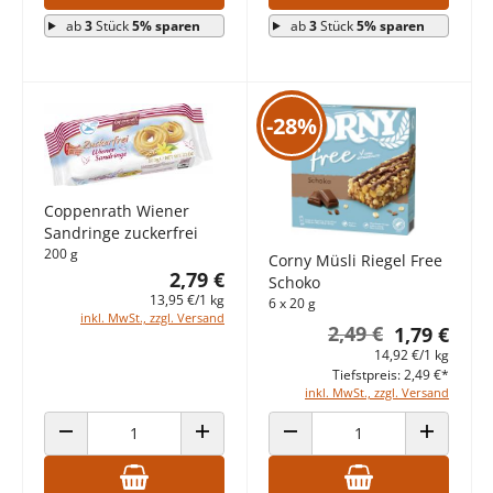
ab
3
Stück
5% sparen
ab
3
Stück
5% sparen
-28%
Coppenrath Wiener
Sandringe zuckerfrei
200 g
Corny Müsli Riegel Free
2,79 €
Schoko
13,95 €/1 kg
6 x 20 g
inkl. MwSt., zzgl. Versand
2,49 €
1,79 €
14,92 €/1 kg
Tiefstpreis: 2,49 €*
inkl. MwSt., zzgl. Versand
ANZAHL VERRINGERN
ANZAHL ERHÖHEN
ANZAHL VERRINGERN
ANZAHL E