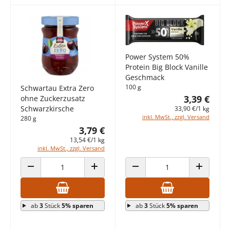
Power System 50%
Protein Big Block Vanille
Geschmack
100 g
Schwartau Extra Zero
3,39 €
ohne Zuckerzusatz
Schwarzkirsche
33,90 €/1 kg
inkl. MwSt., zzgl. Versand
280 g
3,79 €
13,54 €/1 kg
inkl. MwSt., zzgl. Versand
ANZAHL VERRINGERN
ANZAHL ERHÖHEN
ANZAHL VERRINGERN
ANZAHL E
ab
3
Stück
5% sparen
ab
3
Stück
5% sparen