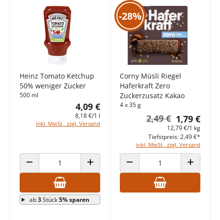
-28%
Heinz Tomato Ketchup
Corny Müsli Riegel
50% weniger Zucker
Haferkraft Zero
500 ml
Zuckerzusatz Kakao
4,09 €
4 x 35 g
8,18 €/1 l
2,49 €
1,79 €
inkl. MwSt., zzgl. Versand
12,79 €/1 kg
Tiefstpreis: 2,49 €*
inkl. MwSt., zzgl. Versand
ANZAHL VERRINGERN
ANZAHL ERHÖHEN
ANZAHL VERRINGERN
ANZAHL E
ab
3
Stück
5% sparen