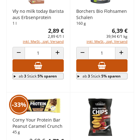
Vly no milk today Barista
Borchers Bio Flohsamen
aus Erbsenprotein
Schalen
1 l
160 g
2,89 €
6,39 €
2,89 €/1 l
39,94 €/1 kg
inkl. MwSt., zzgl. Versand
inkl. MwSt., zzgl. Versand
ANZAHL VERRINGERN
ANZAHL ERHÖHEN
ANZAHL VERRINGERN
ANZAHL E
ab
3
Stück
5% sparen
ab
3
Stück
5% sparen
-33%
Corny Your Protein Bar
Peanut Caramel Crunch
45 g