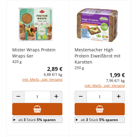
Mister Wraps Protein
Mestemacher High
Wraps 6er
Protein Eiweißbrot mit
420 g
Karotten
2,89 €
250 g
1,99 €
6,88 €/1 kg
inkl. MwSt., zzgl. Versand
7,96 €/1 kg
inkl. MwSt., zzgl. Versand
ANZAHL VERRINGERN
ANZAHL ERHÖHEN
ANZAHL VERRINGERN
ANZAHL E
ab
3
Stück
5% sparen
ab
3
Stück
5% sparen