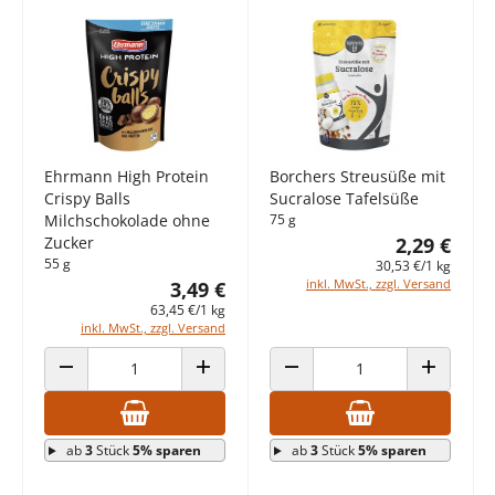
Ehrmann High Protein
Borchers Streusüße mit
Crispy Balls
Sucralose Tafelsüße
Milchschokolade ohne
75 g
Zucker
2,29 €
55 g
30,53 €/1 kg
inkl. MwSt., zzgl. Versand
3,49 €
63,45 €/1 kg
inkl. MwSt., zzgl. Versand
ANZAHL VERRINGERN
ANZAHL ERHÖHEN
ANZAHL VERRINGERN
ANZAHL E
ab
3
Stück
5% sparen
ab
3
Stück
5% sparen