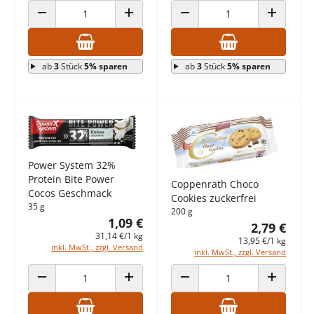
ANZAHL VERRINGERN
ANZAHL ERHÖHEN
ANZAHL VERRINGERN
ANZAHL E
ab
3
Stück
5% sparen
ab
3
Stück
5% sparen
Power System 32%
Protein Bite Power
Coppenrath Choco
Cocos Geschmack
Cookies zuckerfrei
35 g
200 g
1,09 €
2,79 €
31,14 €/1 kg
13,95 €/1 kg
inkl. MwSt., zzgl. Versand
inkl. MwSt., zzgl. Versand
ANZAHL VERRINGERN
ANZAHL ERHÖHEN
ANZAHL VERRINGERN
ANZAHL E