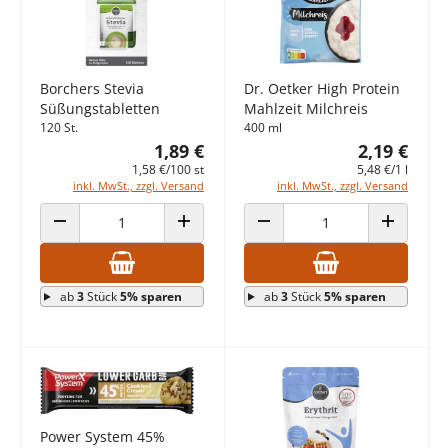
Borchers Stevia
Dr. Oetker High Protein
Süßungstabletten
Mahlzeit Milchreis
120 St.
400 ml
1,89 €
2,19 €
1,58 €/100 st
5,48 €/1 l
inkl. MwSt., zzgl. Versand
inkl. MwSt., zzgl. Versand
ANZAHL VERRINGERN
ANZAHL ERHÖHEN
ANZAHL VERRINGERN
ANZAHL E
ab
3
Stück
5% sparen
ab
3
Stück
5% sparen
Power System 45%