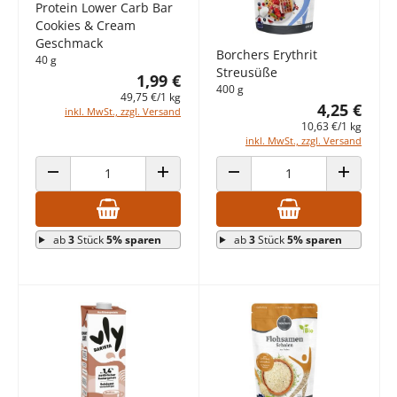
Protein Lower Carb Bar
Cookies & Cream
Geschmack
Borchers Erythrit
40 g
Streusüße
1,99 €
400 g
49,75 €/1 kg
4,25 €
inkl. MwSt., zzgl. Versand
10,63 €/1 kg
inkl. MwSt., zzgl. Versand
ANZAHL VERRINGERN
ANZAHL ERHÖHEN
ANZAHL VERRINGERN
ANZAHL E
ab
3
Stück
5% sparen
ab
3
Stück
5% sparen