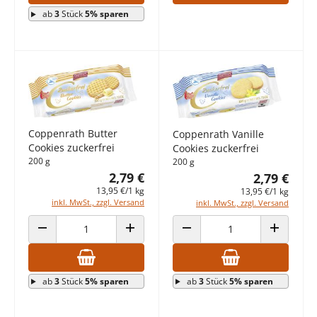
ab
3
Stück
5% sparen
Coppenrath Butter
Coppenrath Vanille
Cookies zuckerfrei
Cookies zuckerfrei
200 g
200 g
2,79 €
2,79 €
13,95 €/1 kg
13,95 €/1 kg
inkl. MwSt., zzgl. Versand
inkl. MwSt., zzgl. Versand
ANZAHL VERRINGERN
ANZAHL ERHÖHEN
ANZAHL VERRINGERN
ANZAHL E
ab
3
Stück
5% sparen
ab
3
Stück
5% sparen