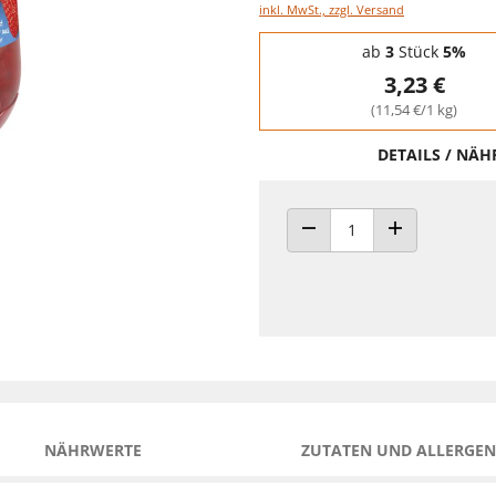
inkl. MwSt., zzgl. Versand
Staffelpreise - Mengenrabatt
ab
3
Stück
5%
3,23 €
(11,54 €/1 kg)
DETAILS / NÄ
ANZAHL VERRINGERN
ANZAHL ERHÖH
NÄHRWERTE
ZUTATEN UND ALLERGEN