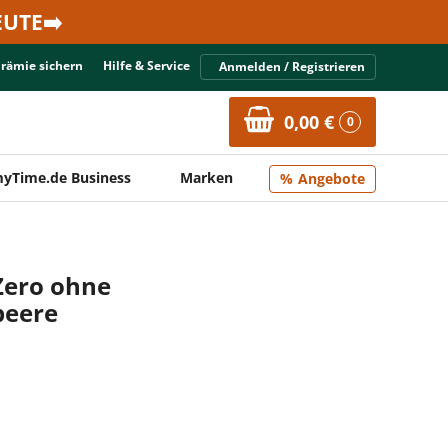
UTE➡️
Prämie sichern
Hilfe & Service
Anmelden / Registrieren
0,00 €
0
yTime.de Business
Marken
Angebote
Zero ohne
beere