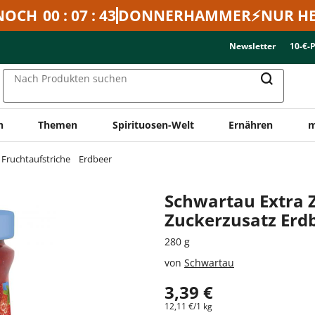
NOCH
00 : 07 : 43
DONNERHAMMER⚡NUR HE
Newsletter
10-€-
Nach Produkten suchen
n
Themen
Spirituosen-Welt
Ernähren
m
Fruchtaufstriche
Erdbeer
Schwartau Extra 
Zuckerzusatz Erd
280 g
von
Schwartau
3,39 €
12,11 €/1 kg