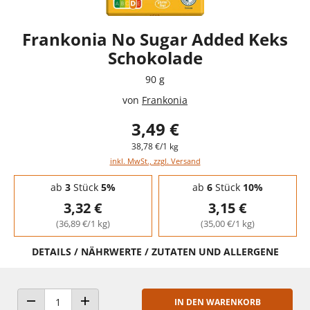
Frankonia No Sugar Added Keks
Schokolade
90 g
von
Frankonia
3,49 €
38,78 €/1 kg
inkl. MwSt., zzgl. Versand
Staffelpreise - Mengenrabatt
ab
3
Stück
5%
ab
6
Stück
10%
3,32 €
3,15 €
(36,89 €/1 kg)
(35,00 €/1 kg)
DETAILS / NÄHRWERTE / ZUTATEN UND ALLERGENE
IN DEN WARENKORB