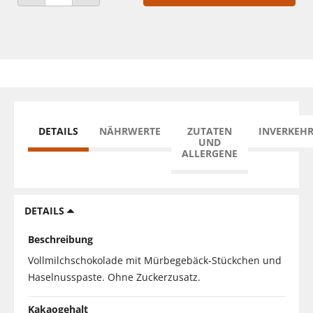
ANZAHL VERRINGERN
ANZAHL ERHÖHEN
DETAILS
NÄHRWERTE
ZUTATEN
INVERKEH
UND
ALLERGENE
DETAILS
Beschreibung
Vollmilchschokolade mit Mürbegebäck-Stückchen und
Haselnusspaste. Ohne Zuckerzusatz.
Kakaogehalt