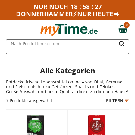
Zum Hauptinhalt springen
NUR NOCH
18 : 58 : 27
DONNERHAMMER⚡NUR HEUTE➡️
Zur Navigation springen
Zur Suche springen
0
0,00 €
MAIN MENU
Nach Produkten suchen
Alle Kategorien
Entdecke frische Lebensmittel online – von Obst, Gemüse
und Fleisch bis hin zu Getränken, Snacks und Feinkost.
Große Auswahl und beste Qualität direkt zu dir nach Hause!
7
Produkte ausgewählt
FILTERN