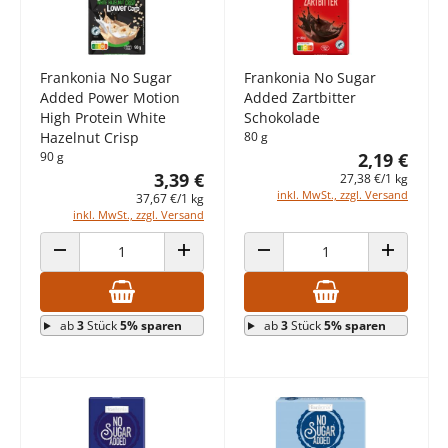
Frankonia No Sugar
Frankonia No Sugar
Added Power Motion
Added Zartbitter
High Protein White
Schokolade
Hazelnut Crisp
80 g
90 g
2,19 €
3,39 €
27,38 €/1 kg
inkl. MwSt., zzgl. Versand
37,67 €/1 kg
inkl. MwSt., zzgl. Versand
ANZAHL VERRINGERN
ANZAHL ERHÖHEN
ANZAHL VERRINGERN
ANZAHL E
ab
3
Stück
5% sparen
ab
3
Stück
5% sparen