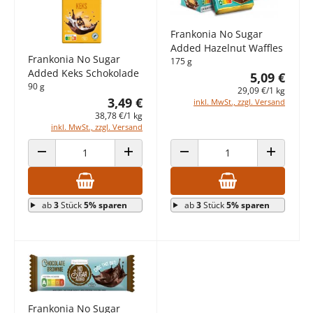
Frankonia No Sugar
Added Hazelnut Waffles
Frankonia No Sugar
175 g
Added Keks Schokolade
5,09 €
90 g
29,09 €/1 kg
3,49 €
inkl. MwSt., zzgl. Versand
38,78 €/1 kg
inkl. MwSt., zzgl. Versand
ANZAHL VERRINGERN
ANZAHL ERHÖHEN
ANZAHL VERRINGERN
ANZAHL E
ab
3
Stück
5% sparen
ab
3
Stück
5% sparen
Frankonia No Sugar