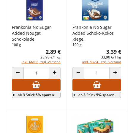
Frankonia No Sugar
Frankonia No Sugar
Added Nougat
Added Schoko-Kokos
Schokolade
Riegel
100 g
100 g
2,89 €
3,39 €
28,90 €/1 kg
33,90 €/1 kg
inkl. MwSt., zzgl. Versand
inkl. MwSt., zzgl. Versand
ANZAHL VERRINGERN
ANZAHL ERHÖHEN
ANZAHL VERRINGERN
ANZAHL E
ab
3
Stück
5% sparen
ab
3
Stück
5% sparen