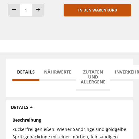
IN DEN WARENKORB
ANZAHL VERRINGERN
ANZAHL ERHÖHEN
DETAILS
NÄHRWERTE
ZUTATEN
INVERKEH
UND
ALLERGENE
DETAILS
Beschreibung
Zuckerfrei genießen. Wiener Sandringe sind goldgelbe
Spritzgebäckringe mit einer mürben, feinsandigen