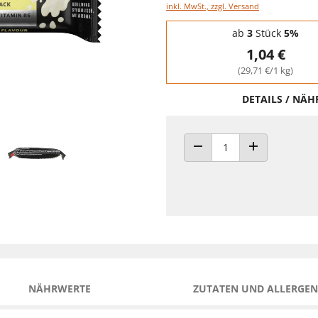
inkl. MwSt., zzgl. Versand
Staffelpreise - Mengenrabatt
ab
3
Stück
5%
1,04 €
(29,71 €/1 kg)
DETAILS / NÄ
ANZAHL VERRINGERN
ANZAHL ERHÖH
NÄHRWERTE
ZUTATEN UND ALLERGEN