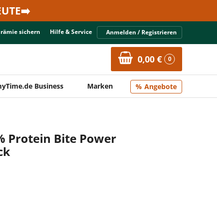
UTE➡️
Prämie sichern
Hilfe & Service
Anmelden / Registrieren
0,00 €
0
yTime.de Business
Marken
Angebote
 Protein Bite Power
ck