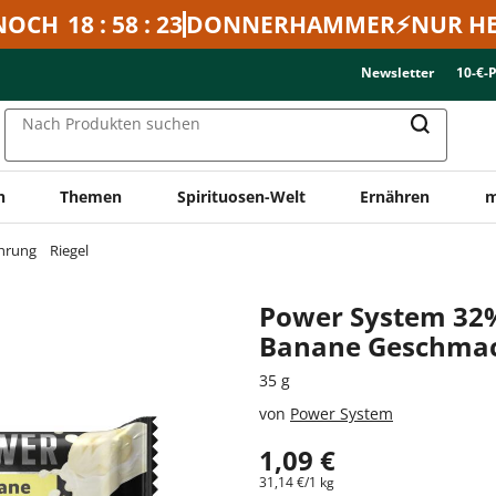
NOCH
18 : 58 : 23
DONNERHAMMER⚡NUR HE
Newsletter
10-€-
Nach Produkten suchen
n
Themen
Spirituosen-Welt
Ernähren
m
hrung
Riegel
Power System 32%
Banane Geschma
35 g
von
Power System
1,09 €
31,14 €/1 kg