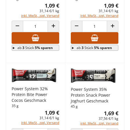
1,09 €
1,09 €
31,14 €/1 kg
31,14 €/1 kg
inkl. MwSt., zzgl. Versand
inkl. MwSt., zzgl. Versand
ANZAHL VERRINGERN
ANZAHL ERHÖHEN
ANZAHL VERRINGERN
ANZAHL E
ab
3
Stück
5% sparen
ab
3
Stück
5% sparen
Power System 32%
Power System 35%
Protein Bite Power
Protein Snack Power
Cocos Geschmack
Joghurt Geschmack
35 g
45 g
1,09 €
1,69 €
31,14 €/1 kg
37,56 €/1 kg
inkl. MwSt., zzgl. Versand
inkl. MwSt., zzgl. Versand