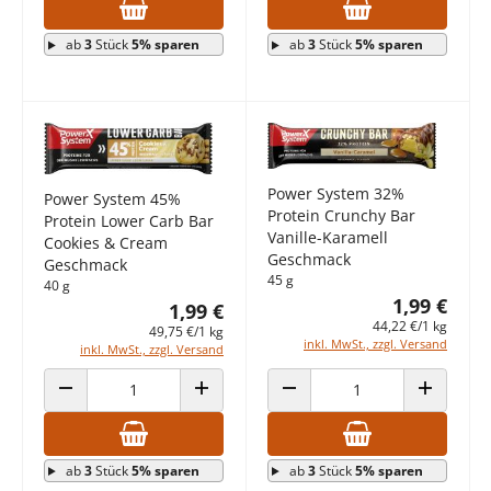
ab
3
Stück
5% sparen
ab
3
Stück
5% sparen
Power System 32%
Power System 45%
Protein Crunchy Bar
Protein Lower Carb Bar
Vanille-Karamell
Cookies & Cream
Geschmack
Geschmack
45 g
40 g
1,99 €
1,99 €
44,22 €/1 kg
49,75 €/1 kg
inkl. MwSt., zzgl. Versand
inkl. MwSt., zzgl. Versand
ANZAHL VERRINGERN
ANZAHL ERHÖHEN
ANZAHL VERRINGERN
ANZAHL E
ab
3
Stück
5% sparen
ab
3
Stück
5% sparen