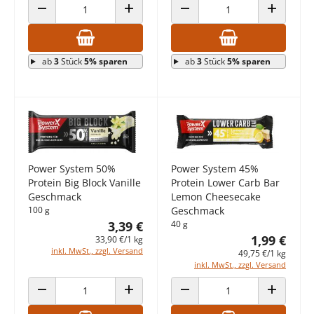
ANZAHL VERRINGERN
ANZAHL ERHÖHEN
ANZAHL VERRINGERN
ANZAHL E
ab
3
Stück
5% sparen
ab
3
Stück
5% sparen
Power System 50%
Power System 45%
Protein Big Block Vanille
Protein Lower Carb Bar
Geschmack
Lemon Cheesecake
100 g
Geschmack
3,39 €
40 g
1,99 €
33,90 €/1 kg
inkl. MwSt., zzgl. Versand
49,75 €/1 kg
inkl. MwSt., zzgl. Versand
ANZAHL VERRINGERN
ANZAHL ERHÖHEN
ANZAHL VERRINGERN
ANZAHL E