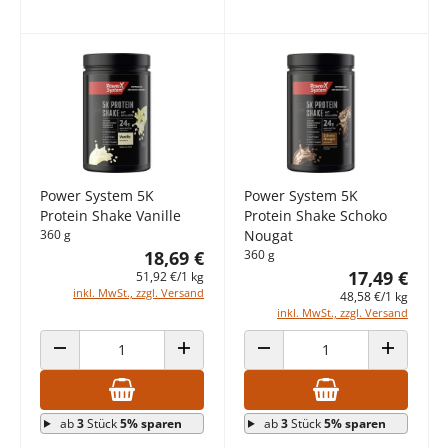
Power System 5K
Power System 5K
Protein Shake Vanille
Protein Shake Schoko
360 g
Nougat
18,69 €
360 g
17,49 €
51,92 €/1 kg
inkl. MwSt., zzgl. Versand
48,58 €/1 kg
inkl. MwSt., zzgl. Versand
ANZAHL VERRINGERN
ANZAHL ERHÖHEN
ANZAHL VERRINGERN
ANZAHL E
ab
3
Stück
5% sparen
ab
3
Stück
5% sparen