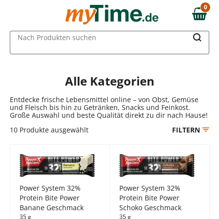
Zum Hauptinhalt springen
0
0,00 €
Zur Navigation springen
MAIN MENU
Nach Produkten suchen
Zur Suche springen
Alle Kategorien
Entdecke frische Lebensmittel online – von Obst, Gemüse
und Fleisch bis hin zu Getränken, Snacks und Feinkost.
Große Auswahl und beste Qualität direkt zu dir nach Hause!
10
Produkte ausgewählt
FILTERN
Power System 32%
Power System 32%
Protein Bite Power
Protein Bite Power
Banane Geschmack
Schoko Geschmack
35 g
35 g