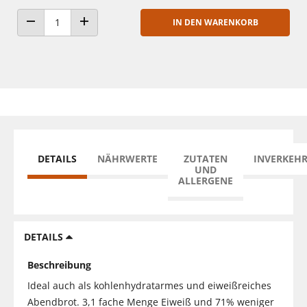
IN DEN WARENKORB
ANZAHL VERRINGERN
ANZAHL ERHÖHEN
DETAILS
NÄHRWERTE
ZUTATEN
INVERKEH
UND
ALLERGENE
DETAILS
Beschreibung
Ideal auch als kohlenhydratarmes und eiweißreiches
Abendbrot. 3,1 fache Menge Eiweiß und 71% weniger