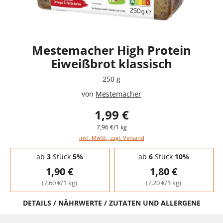
Mestemacher High Protein
Eiweißbrot klassisch
250 g
von
Mestemacher
1,99 €
7,96 €/1 kg
inkl. MwSt., zzgl. Versand
Staffelpreise - Mengenrabatt
ab
3
Stück
5%
ab
6
Stück
10%
1,90 €
1,80 €
(7,60 €/1 kg)
(7,20 €/1 kg)
DETAILS / NÄHRWERTE / ZUTATEN UND ALLERGENE