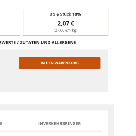
ab
6
Stück
10%
2,07 €
(27,60 €/1 kg)
HRWERTE / ZUTATEN UND ALLERGENE
IN DEN WARENKORB
EN
E
INVERKEHRBRINGER