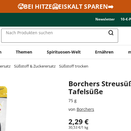
🥵BEI HITZE🥶EISKALT SPAREN➡️
Newsletter
10-€-
Nach Produkten suchen
n
Themen
Spirituosen-Welt
Ernähren
m
ersatz
Süßstoff & Zuckerersatz
Süßstoff trocken
Borchers Streusü
Tafelsüße
75 g
von
Borchers
2,29 €
30,53 €/1 kg