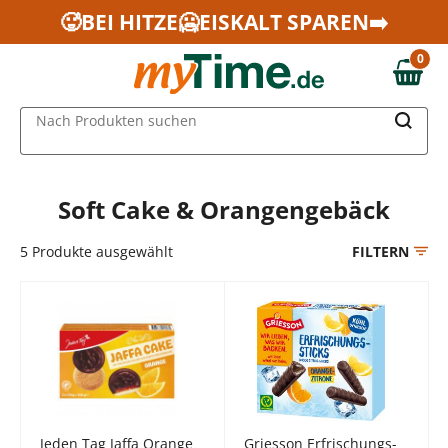
Zum Hauptinhalt springen
🥵BEI HITZE🥶EISKALT SPAREN➡️
Zur Navigation springen
0
Zur Suche springen
0,00 €
MAIN MENU
Nach Produkten suchen
Soft Cake & Orangengebäck
5
Produkte ausgewählt
FILTERN
Jeden Tag Jaffa Orange
Griesson Erfrischungs-