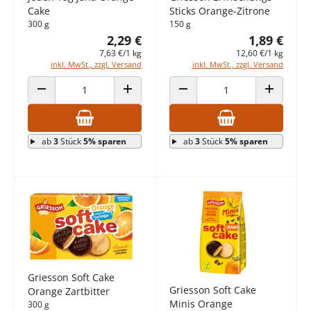
Cake
Sticks Orange-Zitrone
300 g
150 g
2,29 €
1,89 €
7,63 €/1 kg
12,60 €/1 kg
inkl. MwSt., zzgl. Versand
inkl. MwSt., zzgl. Versand
ANZAHL VERRINGERN
ANZAHL ERHÖHEN
ANZAHL VERRINGERN
ANZAHL E
ab
3
Stück
5% sparen
ab
3
Stück
5% sparen
Griesson Soft Cake
Griesson Soft Cake
Orange Zartbitter
Minis Orange
300 g