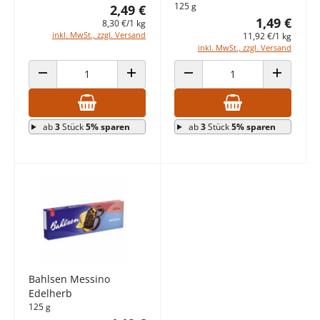
125 g
2,49 €
1,49 €
8,30 €/1 kg
inkl. MwSt., zzgl. Versand
11,92 €/1 kg
inkl. MwSt., zzgl. Versand
ANZAHL VERRINGERN
ANZAHL ERHÖHEN
ANZAHL VERRINGERN
ANZAHL E
ab
3
Stück
5% sparen
ab
3
Stück
5% sparen
Bahlsen Messino
Edelherb
125 g