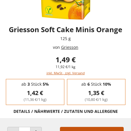
Griesson Soft Cake Minis Orange
125 g
von
Griesson
1,49 €
11,92 €/1 kg
inkl. MwSt., zzgl. Versand
Staffelpreise - Mengenrabatt
ab
3
Stück
5%
ab
6
Stück
10%
1,42 €
1,35 €
(11,36 €/1 kg)
(10,80 €/1 kg)
DETAILS / NÄHRWERTE / ZUTATEN UND ALLERGENE