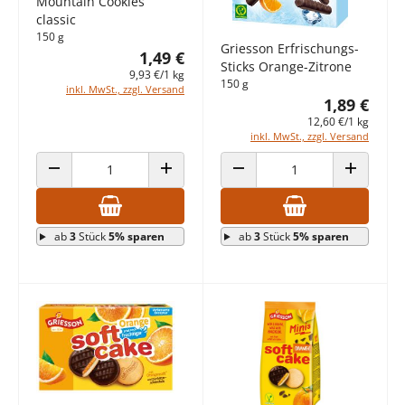
Mountain Cookies
classic
150 g
Griesson Erfrischungs-
1,49 €
Sticks Orange-Zitrone
9,93 €/1 kg
150 g
inkl. MwSt., zzgl. Versand
1,89 €
12,60 €/1 kg
inkl. MwSt., zzgl. Versand
ANZAHL VERRINGERN
ANZAHL ERHÖHEN
ANZAHL VERRINGERN
ANZAHL E
ab
3
Stück
5% sparen
ab
3
Stück
5% sparen