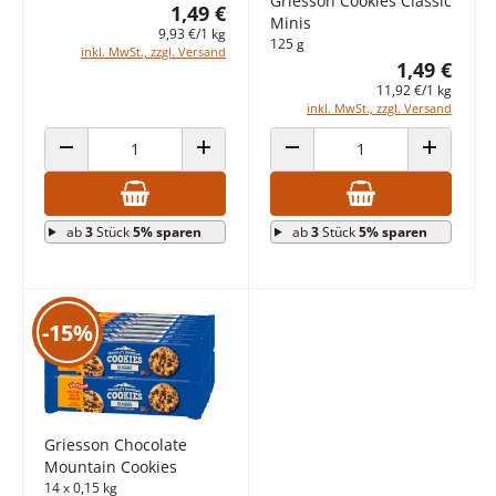
Griesson Cookies Classic
1,49 €
Minis
9,93 €/1 kg
125 g
inkl. MwSt., zzgl. Versand
1,49 €
11,92 €/1 kg
inkl. MwSt., zzgl. Versand
ANZAHL VERRINGERN
ANZAHL ERHÖHEN
ANZAHL VERRINGERN
ANZAHL E
ab
3
Stück
5% sparen
ab
3
Stück
5% sparen
-15%
Griesson Chocolate
Mountain Cookies
14 x 0,15 kg