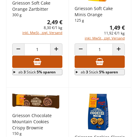
Griesson Soft Cake
Griesson Soft Cake
Orange Zartbitter
Minis Orange
300 g
125 g
2,49 €
1,49 €
8,30 €/1 kg
inkl. MwSt., zzgl. Versand
11,92 €/1 kg
inkl. MwSt., zzgl. Versand
ANZAHL VERRINGERN
ANZAHL ERHÖHEN
ANZAHL VERRINGERN
ANZAHL E
ab
3
Stück
5% sparen
ab
3
Stück
5% sparen
Griesson Chocolate
Mountain Cookies
Crispy Brownie
150 g