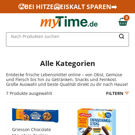
Zum Hauptinhalt springen
🥵BEI HITZE🥶EISKALT SPAREN➡️
Zur Navigation springen
0
Zur Suche springen
0,00 €
MAIN MENU
Nach Produkten suchen
Alle Kategorien
Entdecke frische Lebensmittel online – von Obst, Gemüse
und Fleisch bis hin zu Getränken, Snacks und Feinkost.
Große Auswahl und beste Qualität direkt zu dir nach Hause!
7
Produkte ausgewählt
FILTERN
Griesson Chocolate