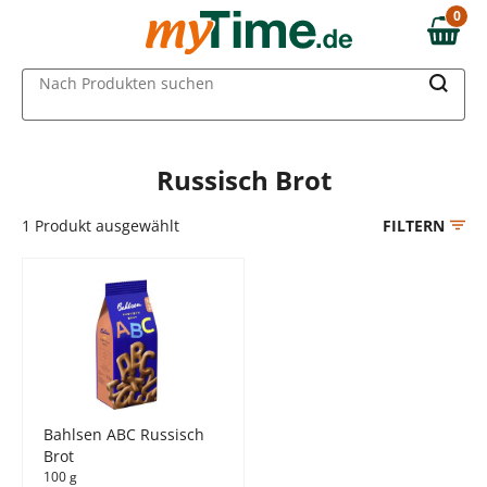
Zum Hauptinhalt springen
0
0,00 €
Zur Navigation springen
MAIN MENU
Nach Produkten suchen
Zur Suche springen
Russisch Brot
1
Produkt ausgewählt
FILTERN
Bahlsen ABC Russisch
Brot
100 g