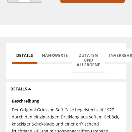
ANZAHL VERRINGERN
ANZAHL ERHÖHEN
DETAILS
NÄHRWERTE
ZUTATEN
INVERKEH
UND
ALLERGENE
DETAILS
Beschreibung
Der Original Griesson Soft Cake begeistert seit 1977
durch den einzigartigen Dreiklang aus softem Gebäck,
knackiger Schokolade und einer erfrischend
fruchtigen Füllung mit sonnengereiften Orangen.