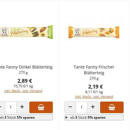
te Fanny Dinkel Blätterteig
Tante Fanny Frischer
270 g
Blätterteig
270 g
2,89 €
2,19 €
10,70 €/1 kg
inkl. MwSt., zzgl. Versand
8,11 €/1 kg
inkl. MwSt., zzgl. Versand
ANZAHL VERRINGERN
ANZAHL ERHÖHEN
ANZAHL VERRINGERN
ANZAHL ERHÖHEN
ab
3
Stück
5% sparen
ab
3
Stück
5% sparen