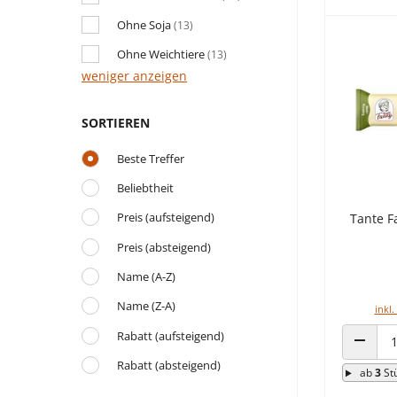
Ohne Soja
(13)
Ohne Weichtiere
(13)
weniger anzeigen
SORTIEREN
Beste Treffer
Beliebtheit
Preis (aufsteigend)
Tante F
Preis (absteigend)
Name (A-Z)
Name (Z-A)
inkl.
Rabatt (aufsteigend)
ANZAHL
Rabatt (absteigend)
ab
3
St