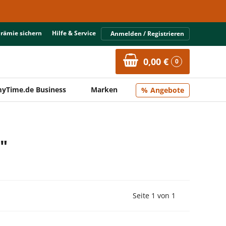
Prämie sichern
Hilfe & Service
Anmelden / Registrieren
0,00 €
0
yTime.de Business
Marken
Angebote
"
Vorherige Seite
Nächste Seit
Seite 1 von 1