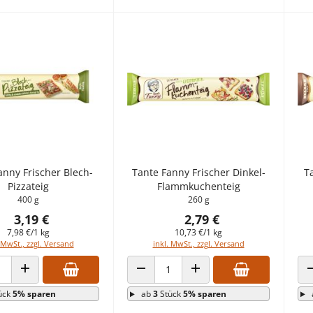
anny Frischer Blech-
Tante Fanny Frischer Dinkel-
T
Pizzateig
Flammkuchenteig
400 g
260 g
3,19 €
2,79 €
7,98 €/1 kg
10,73 €/1 kg
 MwSt., zzgl. Versand
inkl. MwSt., zzgl. Versand
 VERRINGERN
ANZAHL ERHÖHEN
ANZAHL VERRINGERN
ANZAHL ERHÖHEN
ück
5% sparen
ab
3
Stück
5% sparen