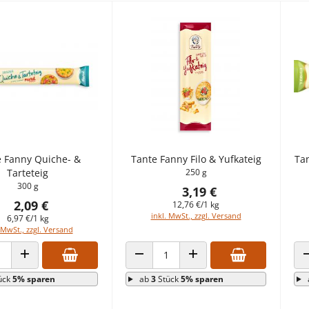
 Fanny Quiche- &
Tante Fanny Filo & Yufkateig
Tan
Tarteteig
250 g
300 g
3,19 €
2,09 €
12,76 €/1 kg
inkl. MwSt., zzgl. Versand
6,97 €/1 kg
 MwSt., zzgl. Versand
 VERRINGERN
ANZAHL ERHÖHEN
ANZAHL VERRINGERN
ANZAHL ERHÖHEN
ück
5% sparen
ab
3
Stück
5% sparen