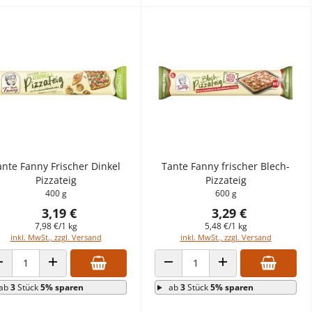
ante Fanny Frischer Dinkel
Tante Fanny frischer Blech-
Pizzateig
Pizzateig
400 g
600 g
3,19 €
3,29 €
7,98 €/1 kg
5,48 €/1 kg
inkl. MwSt., zzgl. Versand
inkl. MwSt., zzgl. Versand
ANZAHL VERRINGERN
ANZAHL ERHÖHEN
ANZAHL VERRINGERN
ANZAHL ERHÖHEN
ab
3
Stück
5% sparen
ab
3
Stück
5% sparen