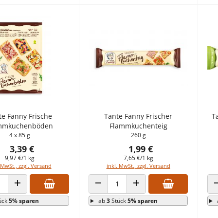
te Fanny Frische
Tante Fanny Frischer
T
mmkuchenböden
Flammkuchenteig
4 x 85 g
260 g
3,39 €
1,99 €
9,97 €/1 kg
7,65 €/1 kg
 MwSt., zzgl. Versand
inkl. MwSt., zzgl. Versand
 VERRINGERN
ANZAHL ERHÖHEN
ANZAHL VERRINGERN
ANZAHL ERHÖHEN
ück
5% sparen
ab
3
Stück
5% sparen