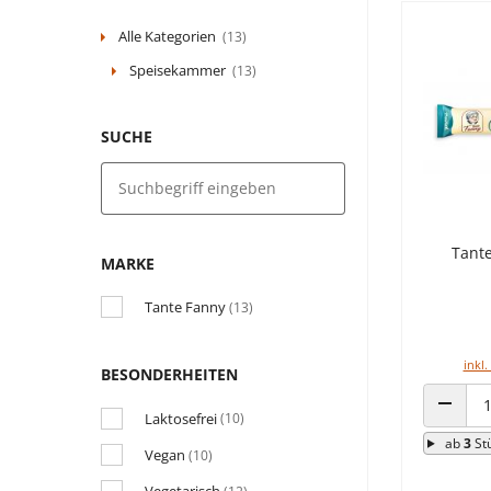
Alle Kategorien
(13)
Speisekammer
(13)
SUCHE
Tante
MARKE
Tante Fanny
(13)
inkl.
BESONDERHEITEN
Laktosefrei
(10)
ANZAHL
ab
3
St
Vegan
(10)