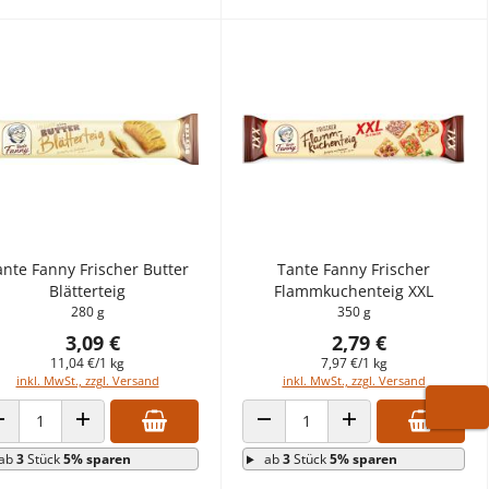
ante Fanny Frischer Butter
Tante Fanny Frischer
Blätterteig
Flammkuchenteig XXL
280 g
350 g
3,09 €
2,79 €
11,04 €/1 kg
7,97 €/1 kg
inkl. MwSt., zzgl. Versand
inkl. MwSt., zzgl. Versand
WARE
ANZAHL VERRINGERN
ANZAHL ERHÖHEN
ANZAHL VERRINGERN
ANZAHL ERHÖHEN
ab
3
Stück
5% sparen
ab
3
Stück
5% sparen