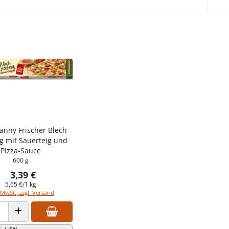
anny Frischer Blech
ig mit Sauerteig und
Pizza-Sauce
600 g
3,39 €
5,65 €/1 kg
 MwSt., zzgl. Versand
 VERRINGERN
ANZAHL ERHÖHEN