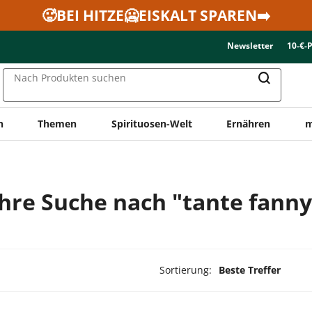
🥵BEI HITZE🥶EISKALT SPAREN➡️
Newsletter
10-€-
Nach Produkten suchen
n
Themen
Spirituosen-Welt
Ernähren
m
Ihre Suche nach "tante fanny
Sortierung:
Beste Treffer
ukte ausgewählt