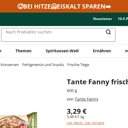
🥵BEI HITZE🥶EISKALT SPAREN➡️
Newsletter
10-€-
Nach Produkten suchen
n
Themen
Spirituosen-Welt
Ernähren
m
& Konserven
Fertigmenüs und Snacks
Frische Teige
Tante Fanny frisc
600 g
von
Tante Fanny
3,29 €
5,48 €/1 kg
inkl. MwSt., zzgl. Versand