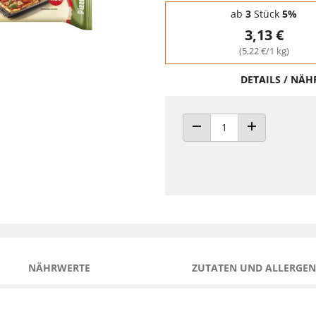
Staffelpreise - Mengenrabatt
ab
3
Stück
5%
3,13 €
(5,22 €/1 kg)
DETAILS / NÄ
ANZAHL VERRINGERN
ANZAHL ERHÖH
NÄHRWERTE
ZUTATEN UND ALLERGEN