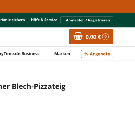
Prämie sichern
Hilfe & Service
Anmelden / Registrieren
0,00 €
0
yTime.de Business
Marken
Angebote
her Blech-Pizzateig