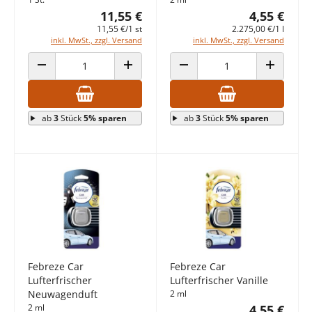
11,55 €
4,55 €
11,55 €/1 st
2.275,00 €/1 l
inkl. MwSt., zzgl. Versand
inkl. MwSt., zzgl. Versand
ANZAHL VERRINGERN
ANZAHL ERHÖHEN
ANZAHL VERRINGERN
ANZAHL E
ab
3
Stück
5% sparen
ab
3
Stück
5% sparen
Febreze Car
Febreze Car
Lufterfrischer
Lufterfrischer Vanille
Neuwagenduft
2 ml
2 ml
4,55 €