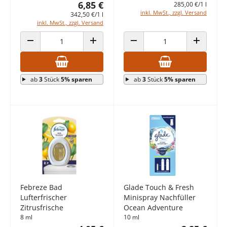
6,85 €
285,00 €/1 l
inkl. MwSt., zzgl. Versand
342,50 €/1 l
inkl. MwSt., zzgl. Versand
ANZAHL VERRINGERN
ANZAHL ERHÖHEN
ANZAHL VERRINGERN
ANZAHL E
ab
3
Stück
5% sparen
ab
3
Stück
5% sparen
Febreze Bad
Glade Touch & Fresh
Lufterfrischer
Minispray Nachfüller
Zitrusfrische
Ocean Adventure
8 ml
10 ml