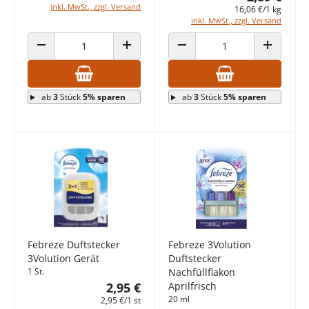
inkl. MwSt., zzgl. Versand
16,06 €/1 kg
inkl. MwSt., zzgl. Versand
ANZAHL VERRINGERN
ANZAHL ERHÖHEN
ANZAHL VERRINGERN
ANZAHL E
ab
3
Stück
5% sparen
ab
3
Stück
5% sparen
Febreze Duftstecker
Febreze 3Volution
3Volution Gerät
Duftstecker
1 St.
Nachfüllflakon
2,95 €
Aprilfrisch
20 ml
2,95 €/1 st