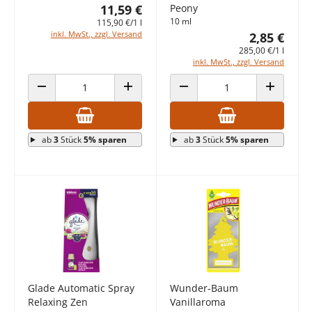
11,59 €
Peony
10 ml
115,90 €/1 l
inkl. MwSt., zzgl. Versand
2,85 €
285,00 €/1 l
inkl. MwSt., zzgl. Versand
ANZAHL VERRINGERN
ANZAHL ERHÖHEN
ANZAHL VERRINGERN
ANZAHL E
ab
3
Stück
5% sparen
ab
3
Stück
5% sparen
Glade Automatic Spray
Wunder-Baum
Relaxing Zen
Vanillaroma