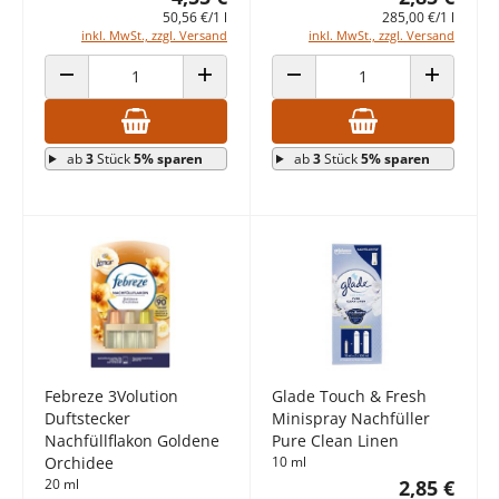
50,56 €/1 l
285,00 €/1 l
inkl. MwSt., zzgl. Versand
inkl. MwSt., zzgl. Versand
ANZAHL VERRINGERN
ANZAHL ERHÖHEN
ANZAHL VERRINGERN
ANZAHL E
ab
3
Stück
5% sparen
ab
3
Stück
5% sparen
Febreze 3Volution
Glade Touch & Fresh
Duftstecker
Minispray Nachfüller
Nachfüllflakon Goldene
Pure Clean Linen
Orchidee
10 ml
20 ml
2,85 €