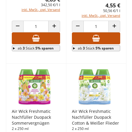
4,55 €
342,50 €/1 l
inkl. MwSt., zzgl. Versand
50,56 €/1 l
inkl. MwSt., zzgl. Versand
ANZAHL VERRINGERN
ANZAHL ERHÖHEN
ANZAHL VERRINGERN
ANZAHL E
ab
3
Stück
5% sparen
ab
3
Stück
5% sparen
Air Wick Freshmatic
Air Wick Freshmatic
Nachfüller Duopack
Nachfüller Duopack
Sommervergnügen
Cotton & Weißer Flieder
2 x 250 ml
2 x 250 ml