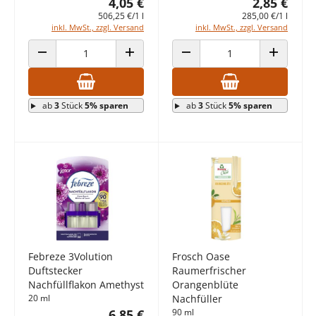
4,05 €
2,85 €
506,25 €/1 l
285,00 €/1 l
inkl. MwSt., zzgl. Versand
inkl. MwSt., zzgl. Versand
ANZAHL VERRINGERN
ANZAHL ERHÖHEN
ANZAHL VERRINGERN
ANZAHL E
ab
3
Stück
5% sparen
ab
3
Stück
5% sparen
Febreze 3Volution
Frosch Oase
Duftstecker
Raumerfrischer
Nachfüllflakon Amethyst
Orangenblüte
20 ml
Nachfüller
6,85 €
90 ml