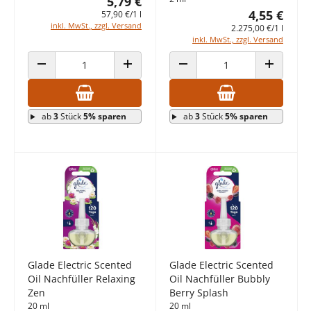
5,79 €
4,55 €
57,90 €/1 l
inkl. MwSt., zzgl. Versand
2.275,00 €/1 l
inkl. MwSt., zzgl. Versand
ANZAHL VERRINGERN
ANZAHL ERHÖHEN
ANZAHL VERRINGERN
ANZAHL E
ab
3
Stück
5% sparen
ab
3
Stück
5% sparen
Glade Electric Scented
Glade Electric Scented
Oil Nachfüller Relaxing
Oil Nachfüller Bubbly
Zen
Berry Splash
20 ml
20 ml