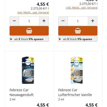
4,55 €
2.275,00 €/1 l
inkl. MwSt., zzgl. Versand
2.275,00 €/1 l
inkl. MwSt., zzgl. Versand
ANZAHL VERRINGERN
ANZAHL ERHÖHEN
ANZAHL VERRINGERN
ANZAHL E
ab
3
Stück
5% sparen
ab
3
Stück
5% sparen
Febreze Car
Febreze Car
Neuwagenduft
Lufterfrischer Vanille
2 ml
2 ml
4,55 €
4,55 €