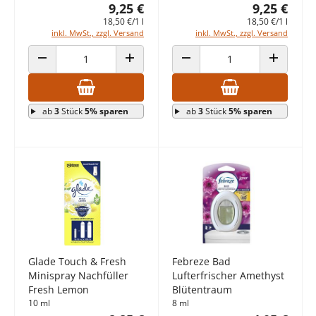
9,25 €
9,25 €
18,50 €/1 l
18,50 €/1 l
inkl. MwSt., zzgl. Versand
inkl. MwSt., zzgl. Versand
ANZAHL VERRINGERN
ANZAHL ERHÖHEN
ANZAHL VERRINGERN
ANZAHL E
ab
3
Stück
5% sparen
ab
3
Stück
5% sparen
Glade Touch & Fresh
Febreze Bad
Minispray Nachfüller
Lufterfrischer Amethyst
Fresh Lemon
Blütentraum
10 ml
8 ml