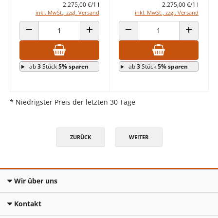
2.275,00 €/1 l
2.275,00 €/1 l
inkl. MwSt., zzgl. Versand
inkl. MwSt., zzgl. Versand
ANZAHL VERRINGERN
ANZAHL ERHÖHEN
ANZAHL VERRINGERN
ANZAHL E
ab
3
Stück
5% sparen
ab
3
Stück
5% sparen
* Niedrigster Preis der letzten 30 Tage
ZURÜCK
WEITER
Wir über uns
Kontakt