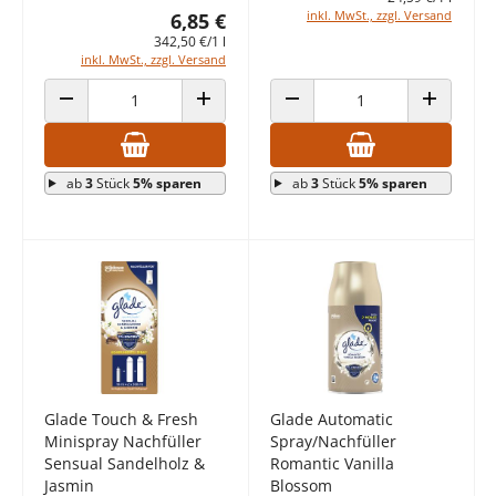
inkl. MwSt., zzgl. Versand
6,85 €
342,50 €/1 l
inkl. MwSt., zzgl. Versand
ANZAHL VERRINGERN
ANZAHL ERHÖHEN
ANZAHL VERRINGERN
ANZAHL E
ab
3
Stück
5% sparen
ab
3
Stück
5% sparen
Glade Touch & Fresh
Glade Automatic
Minispray Nachfüller
Spray/Nachfüller
Sensual Sandelholz &
Romantic Vanilla
Jasmin
Blossom