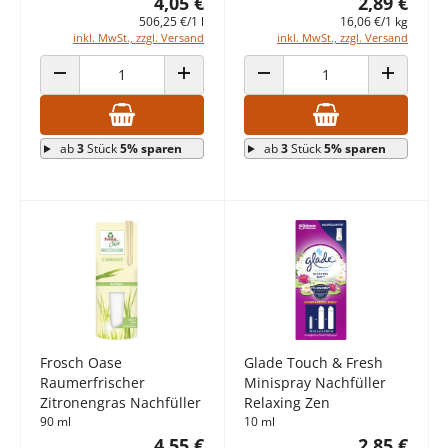
4,05 €
2,89 €
506,25 €/1 l
16,06 €/1 kg
inkl. MwSt., zzgl. Versand
inkl. MwSt., zzgl. Versand
ANZAHL VERRINGERN
ANZAHL ERHÖHEN
ANZAHL VERRINGERN
ANZAHL E
ab
3
Stück
5% sparen
ab
3
Stück
5% sparen
Frosch Oase
Glade Touch & Fresh
Raumerfrischer
Minispray Nachfüller
Zitronengras Nachfüller
Relaxing Zen
90 ml
10 ml
4,55 €
2,85 €