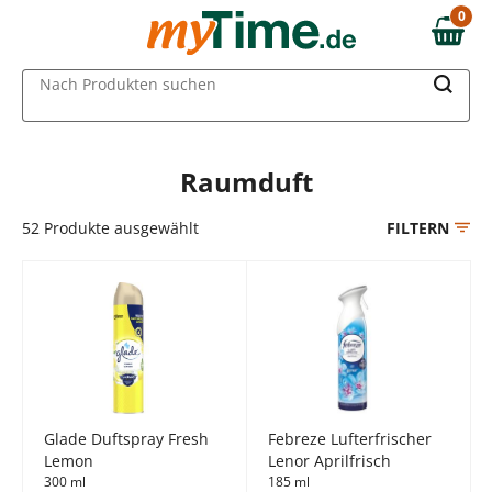
Zum Hauptinhalt springen
0
0,00 €
Zur Navigation springen
MAIN MENU
Nach Produkten suchen
Zur Suche springen
Raumduft
52
Produkte ausgewählt
FILTERN
Glade Duftspray Fresh
Febreze Lufterfrischer
Lemon
Lenor Aprilfrisch
300 ml
185 ml