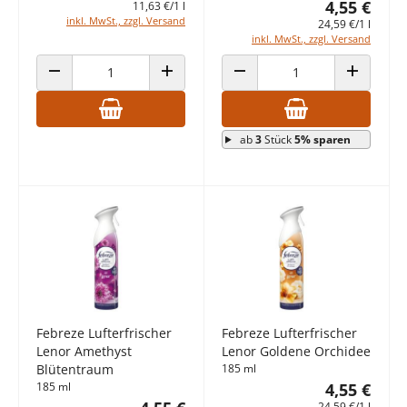
4,55 €
11,63 €/1 l
inkl. MwSt., zzgl. Versand
24,59 €/1 l
inkl. MwSt., zzgl. Versand
ANZAHL VERRINGERN
ANZAHL ERHÖHEN
ANZAHL VERRINGERN
ANZAHL E
ab
3
Stück
5% sparen
Febreze Lufterfrischer
Febreze Lufterfrischer
Lenor Amethyst
Lenor Goldene Orchidee
Blütentraum
185 ml
185 ml
4,55 €
24,59 €/1 l