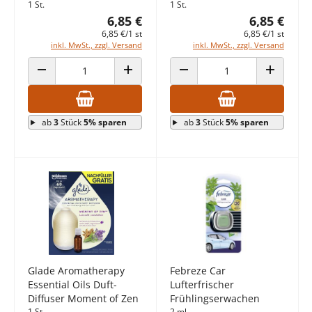
1 St.
1 St.
6,85 €
6,85 €
6,85 €/1 st
6,85 €/1 st
inkl. MwSt., zzgl. Versand
inkl. MwSt., zzgl. Versand
ANZAHL VERRINGERN
ANZAHL ERHÖHEN
ANZAHL VERRINGERN
ANZAHL E
ab
3
Stück
5% sparen
ab
3
Stück
5% sparen
Glade Aromatherapy
Febreze Car
Essential Oils Duft-
Lufterfrischer
Diffuser Moment of Zen
Frühlingserwachen
1 St.
2 ml