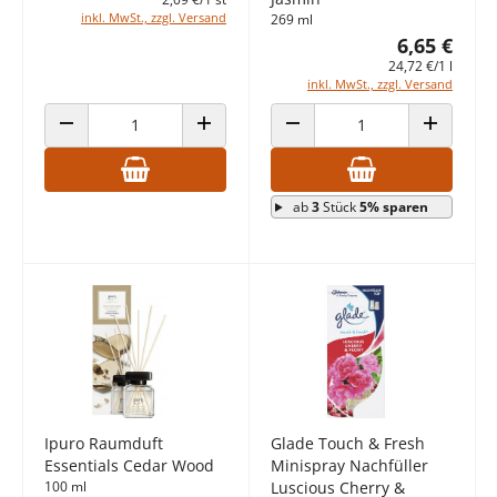
inkl. MwSt., zzgl. Versand
269 ml
6,65 €
24,72 €/1 l
inkl. MwSt., zzgl. Versand
ANZAHL VERRINGERN
ANZAHL ERHÖHEN
ANZAHL VERRINGERN
ANZAHL E
ab
3
Stück
5% sparen
Ipuro Raumduft
Glade Touch & Fresh
Essentials Cedar Wood
Minispray Nachfüller
100 ml
Luscious Cherry &