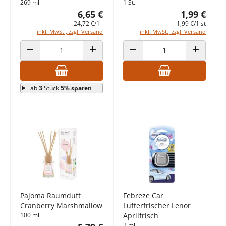
269 ml
1 St.
6,65 €
1,99 €
24,72 €/1 l
1,99 €/1 st
inkl. MwSt., zzgl. Versand
inkl. MwSt., zzgl. Versand
ANZAHL VERRINGERN
ANZAHL ERHÖHEN
ANZAHL VERRINGERN
ANZAHL E
ab
3
Stück
5% sparen
Pajoma Raumduft
Febreze Car
Cranberry Marshmallow
Lufterfrischer Lenor
100 ml
Aprilfrisch
2 ml