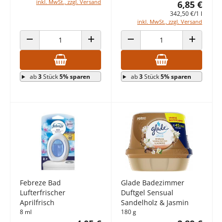
inkl. MwSt., zzgl. Versand
6,85 €
342,50 €/1 l
inkl. MwSt., zzgl. Versand
ANZAHL VERRINGERN
ANZAHL ERHÖHEN
ANZAHL VERRINGERN
ANZAHL E
ab
3
Stück
5% sparen
ab
3
Stück
5% sparen
Febreze Bad
Glade Badezimmer
Lufterfrischer
Duftgel Sensual
Aprilfrisch
Sandelholz & Jasmin
8 ml
180 g