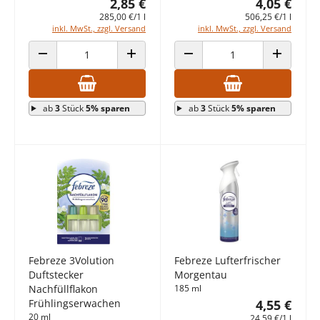
2,85 €
4,05 €
285,00 €/1 l
506,25 €/1 l
inkl. MwSt., zzgl. Versand
inkl. MwSt., zzgl. Versand
ANZAHL VERRINGERN
ANZAHL ERHÖHEN
ANZAHL VERRINGERN
ANZAHL E
ab
3
Stück
5% sparen
ab
3
Stück
5% sparen
Febreze 3Volution
Febreze Lufterfrischer
Duftstecker
Morgentau
Nachfüllflakon
185 ml
Frühlingserwachen
4,55 €
20 ml
24,59 €/1 l