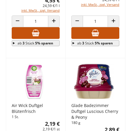
4,55 €
inkl. MwSt., zzgl. Versand
24,59 €/1 l
inkl. MwSt., zzgl. Versand
ANZAHL VERRINGERN
ANZAHL ERHÖHEN
ANZAHL VERRINGERN
ANZAHL E
ab
3
Stück
5% sparen
ab
3
Stück
5% sparen
Air Wick Duftgel
Glade Badezimmer
Blütenfrisch
Duftgel Luscious Cherry
1 St.
& Peony
2,19 €
180 g
2,89 €
2,19 €/1 st