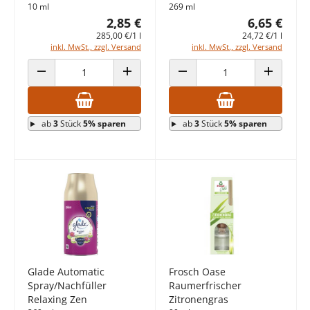
10 ml
269 ml
2,85 €
6,65 €
285,00 €/1 l
24,72 €/1 l
inkl. MwSt., zzgl. Versand
inkl. MwSt., zzgl. Versand
ANZAHL VERRINGERN
ANZAHL ERHÖHEN
ANZAHL VERRINGERN
ANZAHL E
ab
3
Stück
5% sparen
ab
3
Stück
5% sparen
Glade Automatic
Frosch Oase
Spray/Nachfüller
Raumerfrischer
Relaxing Zen
Zitronengras