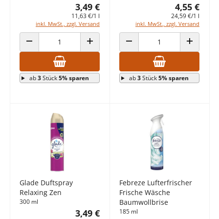
3,49 €
4,55 €
11,63 €/1 l
24,59 €/1 l
inkl. MwSt., zzgl. Versand
inkl. MwSt., zzgl. Versand
ANZAHL VERRINGERN
ANZAHL ERHÖHEN
ANZAHL VERRINGERN
ANZAHL E
ab
3
Stück
5% sparen
ab
3
Stück
5% sparen
Glade Duftspray
Febreze Lufterfrischer
Relaxing Zen
Frische Wäsche
300 ml
Baumwollbrise
3,49 €
185 ml