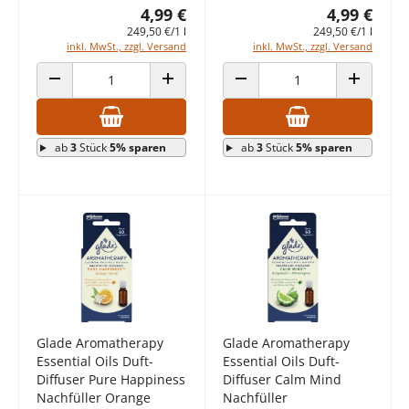
4,99 €
4,99 €
249,50 €/1 l
249,50 €/1 l
inkl. MwSt., zzgl. Versand
inkl. MwSt., zzgl. Versand
ANZAHL VERRINGERN
ANZAHL ERHÖHEN
ANZAHL VERRINGERN
ANZAHL E
ab
3
Stück
5% sparen
ab
3
Stück
5% sparen
Glade Aromatherapy
Glade Aromatherapy
Essential Oils Duft-
Essential Oils Duft-
Diffuser Pure Happiness
Diffuser Calm Mind
Nachfüller Orange
Nachfüller