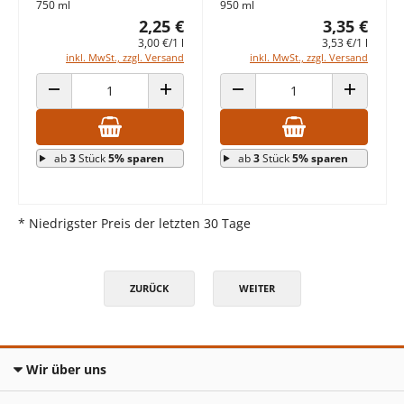
750 ml
950 ml
2,25 €
3,35 €
3,00 €/1 l
3,53 €/1 l
inkl. MwSt., zzgl. Versand
inkl. MwSt., zzgl. Versand
ANZAHL VERRINGERN
ANZAHL ERHÖHEN
ANZAHL VERRINGERN
ANZAHL E
ab
3
Stück
5% sparen
ab
3
Stück
5% sparen
* Niedrigster Preis der letzten 30 Tage
ZURÜCK
WEITER
Wir über uns