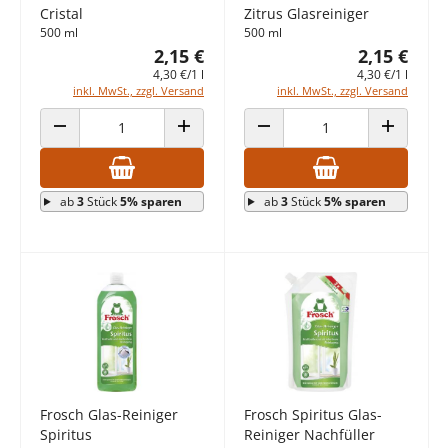
Cristal
Zitrus Glasreiniger
500 ml
500 ml
2,15 €
2,15 €
4,30 €/1 l
4,30 €/1 l
inkl. MwSt., zzgl. Versand
inkl. MwSt., zzgl. Versand
ANZAHL VERRINGERN
ANZAHL ERHÖHEN
ANZAHL VERRINGERN
ANZAHL E
ab
3
Stück
5% sparen
ab
3
Stück
5% sparen
Frosch Glas-Reiniger
Frosch Spiritus Glas-
Spiritus
Reiniger Nachfüller