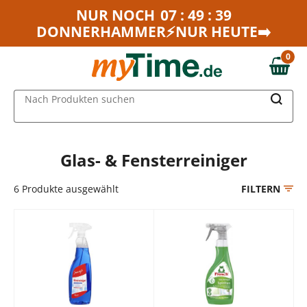
Zum Hauptinhalt springen
NUR NOCH
07 : 49 : 39
DONNERHAMMER⚡NUR HEUTE➡️
Zur Navigation springen
Zur Suche springen
0
0,00 €
MAIN MENU
Nach Produkten suchen
Glas- & Fensterreiniger
6
Produkte ausgewählt
FILTERN