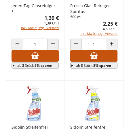
Jeden Tag Glasreiniger
Frosch Glas-Reiniger
1 l
Spiritus
1,39 €
500 ml
2,25 €
1,39 €/1 l
inkl. MwSt., zzgl. Versand
4,50 €/1 l
inkl. MwSt., zzgl. Versand
ANZAHL VERRINGERN
ANZAHL ERHÖHEN
ANZAHL VERRINGERN
ANZAHL E
ab
3
Stück
5% sparen
ab
3
Stück
5% sparen
Sidolin Streifenfrei
Sidolin Streifenfrei