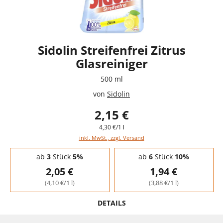
Sidolin Streifenfrei Zitrus
Glasreiniger
500 ml
von
Sidolin
2,15 €
4,30 €/1 l
inkl. MwSt., zzgl. Versand
Staffelpreise - Mengenrabatt
ab
3
Stück
5%
ab
6
Stück
10%
2,05 €
1,94 €
(4,10 €/1 l)
(3,88 €/1 l)
DETAILS