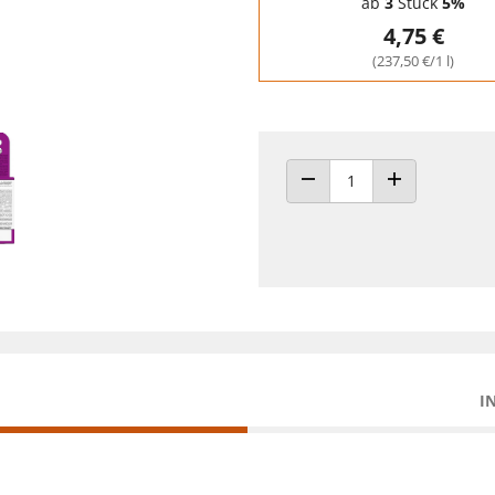
ab
3
Stück
5%
4,75 €
(237,50 €/1 l)
ANZAHL VERRINGERN
ANZAHL ERHÖH
I