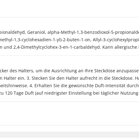
pionaldehyd, Geraniol, alpha-Methyl-1,3-benzodioxol-5-propionaldeh
ethyl-1,3-cyclohexadien-1-yl)-2-buten-1-on, Allyl-3-cyclohexylpropio
n und 2,4-Dimethylcyclohex-3-en-1-carbaldehyd. Kann allergische 
ecker des Halters, um die Ausrichtung an Ihre Steckdose anzupass
 Halter ein. 3. Stecken Sie den Halter aufrecht in die Steckdose. H
erheitshinweise. 4. Erhalten Sie die gewünschte Duft-Intensität du
 120 Tage Duft (auf niedrigster Einstellung bei täglicher Nutzung