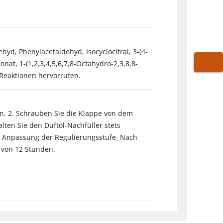
yd, Phenylacetaldehyd, Isocyclocitral, 3-(4-
nat, 1-(1,2,3,4,5,6,7,8-Octahydro-2,3,8,8-
WARE
Reaktionen hervorrufen.
en. 2. Schrauben Sie die Klappe von dem
alten Sie den Duftöl-Nachfüller stets
rch Anpassung der Regulierungsstufe. Nach
 von 12 Stunden.