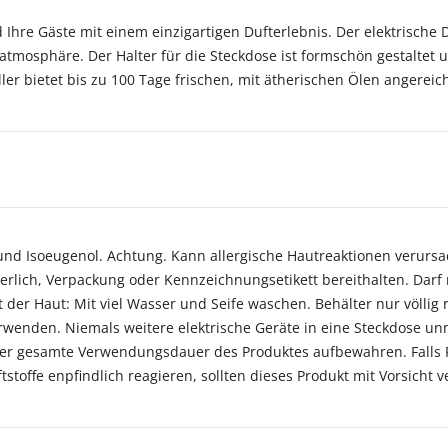
 Ihre Gäste mit einem einzigartigen Dufterlebnis. Der elektrische 
sphäre. Der Halter für die Steckdose ist formschön gestaltet un
ller bietet bis zu 100 Tage frischen, mit ätherischen Ölen angerei
at und Isoeugenol. Achtung. Kann allergische Hautreaktionen verur
orderlich, Verpackung oder Kennzeichnungsetikett bereithalten. Dar
der Haut: Mit viel Wasser und Seife waschen. Behälter nur völlig 
rwenden. Niemals weitere elektrische Geräte in eine Steckdose unm
er gesamte Verwendungsdauer des Produktes aufbewahren. Falls Fl
toffe enpfindlich reagieren, sollten dieses Produkt mit Vorsicht 