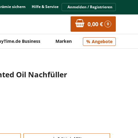
Prämie sichern
Hilfe & Service
Anmelden / Registrieren
0,00 €
0
yTime.de Business
Marken
Angebote
nted Oil Nachfüller