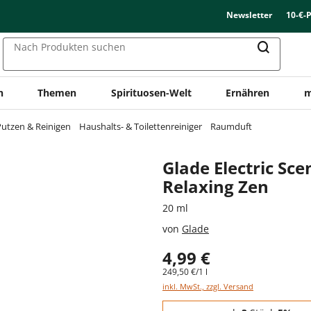
Newsletter
10-€-
Nach Produkten suchen
n
Themen
Spirituosen-Welt
Ernähren
m
utzen & Reinigen
Haushalts- & Toilettenreiniger
Raumduft
Glade Electric Sce
Relaxing Zen
20 ml
von
Glade
4,99 €
249,50 €/1 l
inkl. MwSt., zzgl. Versand
Staffelpreise - Mengenrabatt