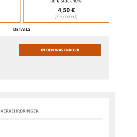
ab
6
Stück
10%
4,50 €
(225,00 €/1 l)
DETAILS
IN DEN WARENKORB
EN
NVERKEHRBRINGER