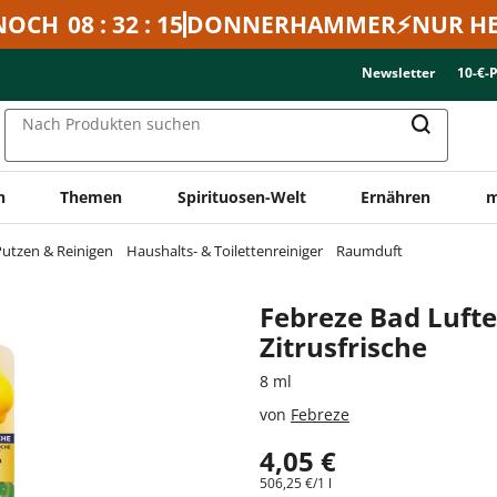
NOCH
08 : 32 : 15
DONNERHAMMER⚡NUR HE
Newsletter
10-€-
Nach Produkten suchen
n
Themen
Spirituosen-Welt
Ernähren
m
utzen & Reinigen
Haushalts- & Toilettenreiniger
Raumduft
Febreze Bad Lufte
Zitrusfrische
8 ml
von
Febreze
4,05 €
506,25 €/1 l