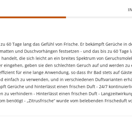
I
 zu 60 Tage lang das Gefühl von Frische. Er bekämpft Gerüche in de
atten und Duschvorhängen festsetzen - und das bis zu 60 Tage l
handelt, die sich leicht an ein breites Spektrum von Geruchsmole
er eingehen, geben sie den schlechten Geruch auf und werden zu
zient für eine lange Anwendung, so dass Ihr Bad stets auf Gäste 
nd einfach zu verwenden, und in verschiedenen Duftvarianten erhäl
ft Gerüche und hinterlässt einen frischen Duft - 24/7 kontinuierli
n zu verhindern - Hinterlässt einen frischen Duft - Langzeitwirkung
trom benötigt - „Zitrusfrische“ wurde vom belebenden Frischeduft vo