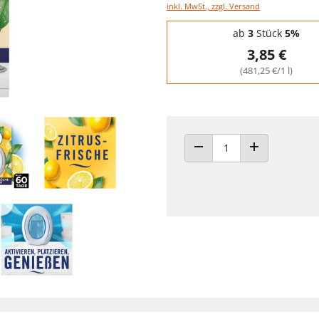
inkl. MwSt., zzgl. Versand
Staffelpreise - Mengenrabatt
ab
3
Stück
5%
3,85 €
(481,25 €/1 l)
ANZAHL VERRINGERN
ANZAHL ERHÖH