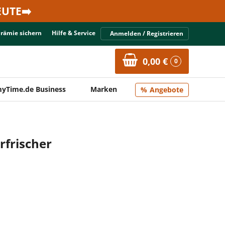
UTE➡️
Prämie sichern
Hilfe & Service
Anmelden / Registrieren
0,00 €
0
yTime.de Business
Marken
Angebote
rfrischer