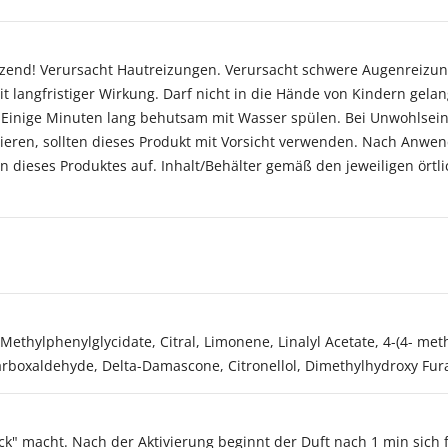
Reizend! Verursacht Hautreizungen. Verursacht schwere Augenreizun
t langfristiger Wirkung. Darf nicht in die Hände von Kindern gelan
 Einige Minuten lang behutsam mit Wasser spülen. Bei Unwohlsein
agieren, sollten dieses Produkt mit Vorsicht verwenden. Nach An
 dieses Produktes auf. Inhalt/Behälter gemäß den jeweiligen ört
l Methylphenylglycidate, Citral, Limonene, Linalyl Acetate, 4-(4- me
rboxaldehyde, Delta-Damascone, Citronellol, Dimethylhydroxy Furan
k" macht. Nach der Aktivierung beginnt der Duft nach 1 min sich fr