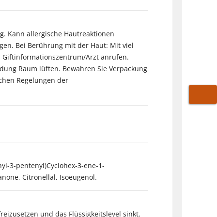
g. Kann allergische Hautreaktionen
gen. Bei Berührung mit der Haut: Mit viel
 Giftinformationszentrum/Arzt anrufen.
wendung Raum lüften. Bewahren Sie Verpackung
lichen Regelungen der
WARE
thyl-3-pentenyl)Cyclohex-3-ene-1-
one, Citronellal, Isoeugenol.
eizusetzen und das Flüssigkeitslevel sinkt.