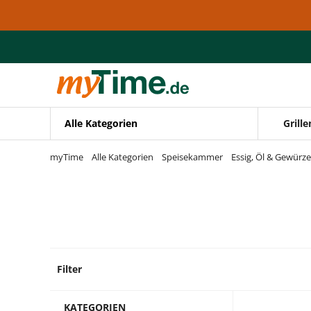
Zum Hauptinhalt springen
Zur Navigation springen
Zur Suche springen
Alle Kategorien
Grille
myTime
Alle Kategorien
Speisekammer
Essig, Öl & Gewürze
Filter
0 Prod
KATEGORIEN