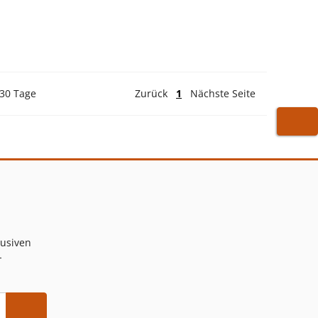
 30 Tage
Zurück
1
Nächste Seite
WARE
lusiven
-