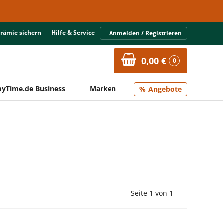
Prämie sichern
Hilfe & Service
Anmelden / Registrieren
0,00 €
0
yTime.de Business
Marken
Angebote
Vorherige Seite
Nächste Seit
Seite 1 von 1