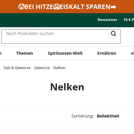
🥵BEI HITZE🥶EISKALT SPAREN➡️
Newsletter
10-€-
Nach Produkten suchen
n
Themen
Spirituosen-Welt
Ernähren
m
Salz & Gewürze
Gewürze
Nelken
Nelken
Sortierung:
Beliebtheit
ukte ausgewählt