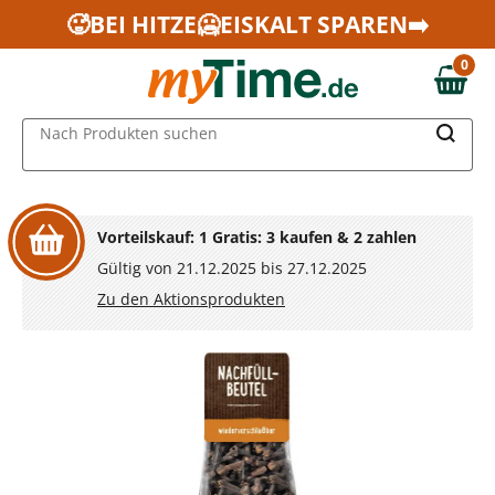
Zum Hauptinhalt springen
🥵BEI HITZE🥶EISKALT SPAREN➡️
Zur Navigation springen
0
Zur Suche springen
0,00 €
MAIN MENU
Nach Produkten suchen
Vorteilskauf: 1 Gratis: 3 kaufen & 2 zahlen
Gültig von 21.12.2025 bis 27.12.2025
Zu den Aktionsprodukten