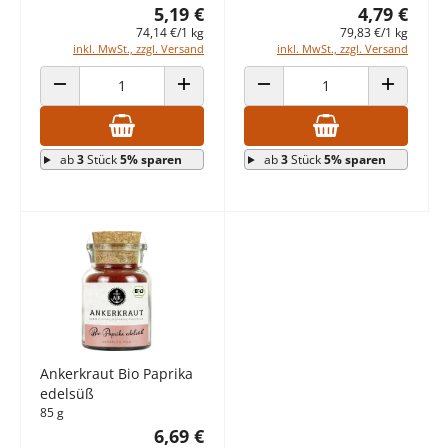
5,19 €
4,79 €
74,14 €/1 kg
79,83 €/1 kg
inkl. MwSt., zzgl. Versand
inkl. MwSt., zzgl. Versand
ANZAHL VERRINGERN
ANZAHL ERHÖHEN
ANZAHL VERRINGERN
ANZAHL E
ab
3
Stück
5% sparen
ab
3
Stück
5% sparen
Ankerkraut Bio Paprika
edelsüß
85 g
6,69 €