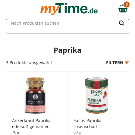
Zum Hauptinhalt springen
0
0,00 €
Zur Navigation springen
MAIN MENU
Nach Produkten suchen
Zur Suche springen
Paprika
3
Produkte ausgewählt
FILTERN
Ankerkraut Paprika
Fuchs Paprika
edelsüß gemahlen
rosenscharf
70 g
60 g