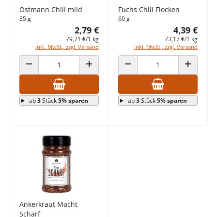
Ostmann Chili mild
Fuchs Chili Flocken
35 g
60 g
2,79 €
4,39 €
79,71 €/1 kg
73,17 €/1 kg
inkl. MwSt., zzgl. Versand
inkl. MwSt., zzgl. Versand
ANZAHL VERRINGERN
ANZAHL ERHÖHEN
ANZAHL VERRINGERN
ANZAHL E
ab
3
Stück
5% sparen
ab
3
Stück
5% sparen
Ankerkraut Macht
Scharf