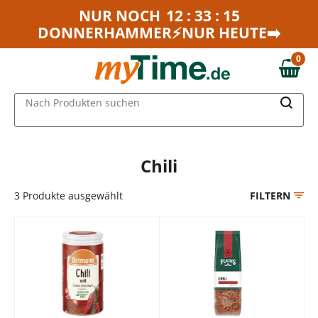
Zum Hauptinhalt springen
NUR NOCH
12 : 33 : 15
DONNERHAMMER⚡NUR HEUTE➡️
Zur Navigation springen
Zur Suche springen
0
0,00 €
MAIN MENU
Nach Produkten suchen
Chili
3
Produkte ausgewählt
FILTERN